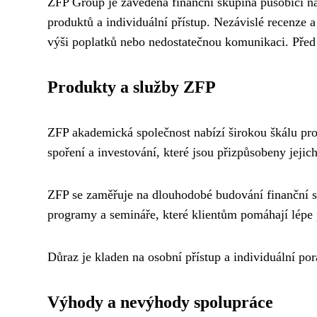
ZFP Group je zavedená finanční skupina působící na 
produktů a individuální přístup. Nezávislé recenze a z
výši poplatků nebo nedostatečnou komunikaci. Před 
Produkty a služby ZFP
ZFP akademická společnost nabízí širokou škálu prod
spoření a investování, které jsou přizpůsobeny jeji
ZFP se zaměřuje na dlouhodobé budování finanční st
programy a semináře, které klientům pomáhají lépe
Důraz je kladen na osobní přístup a individuální por
Výhody a nevýhody spolupráce