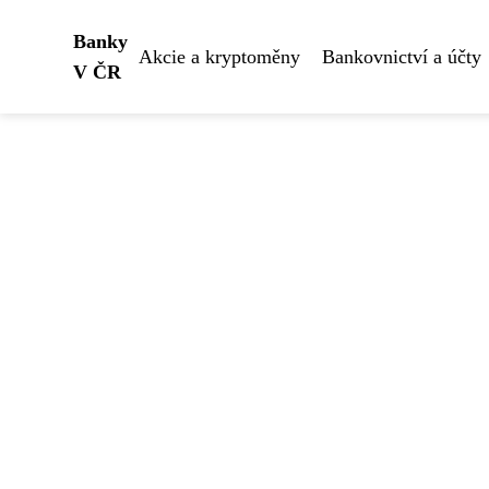
Banky
Akcie a kryptoměny
Bankovnictví a účty
V ČR