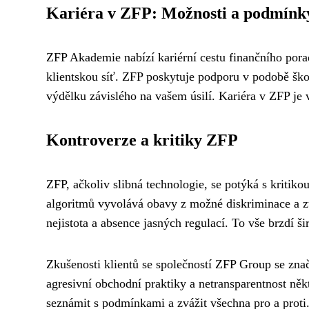
Kariéra v ZFP: Možnosti a podmínk
ZFP Akademie nabízí kariérní cestu finančního por
klientskou síť. ZFP poskytuje podporu v podobě škol
výdělku závislého na vašem úsilí. Kariéra v ZFP je
Kontroverze a kritiky ZFP
ZFP, ačkoliv slibná technologie, se potýká s kritiko
algoritmů vyvolává obavy z možné diskriminace a z
nejistota a absence jasných regulací. To vše brzdí šir
Zkušenosti klientů se společností ZFP Group se značně
agresivní obchodní praktiky a netransparentnost ně
seznámit s podmínkami a zvážit všechna pro a proti