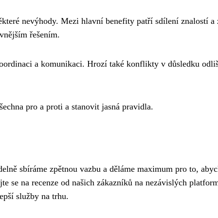
které nevýhody. Mezi hlavní benefity patří sdílení znalostí a 
vnějším řešením.
oordinaci a komunikaci. Hrozí také konflikty v důsledku od
echna pro a proti a stanovit jasná pravidla.
videlně sbíráme zpětnou vazbu a děláme maximum pro to, abych
jte se na recenze od našich zákazníků na nezávislých platfor
pší služby na trhu.