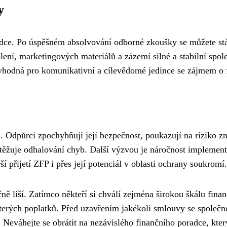
y
adce. Po úspěšném absolvování odborné zkoušky se můžete stá
ení, marketingových materiálů a zázemí silné a stabilní spole
 vhodná pro komunikativní a cílevědomé jedince se zájmem o f
u. Odpůrci zpochybňují její bezpečnost, poukazují na riziko zn
těžuje odhalování chyb. Další výzvou je náročnost implement
ší přijetí ZFP i přes její potenciál v oblasti ochrany soukromí.
 liší. Zatímco někteří si chválí zejména širokou škálu finančn
kterých poplatků. Před uzavřením jakékoli smlouvy se společn
. Neváhejte se obrátit na nezávislého finančního poradce, kt