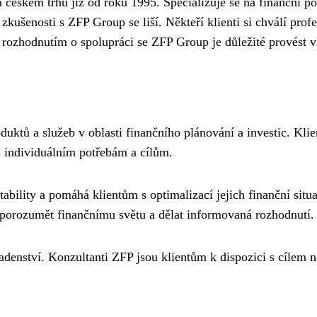
českém trhu již od roku 1995. Specializuje se na finanční por
kušenosti s ZFP Group se liší. Někteří klienti si chválí profes
rozhodnutím o spolupráci se ZFP Group je důležité provést vl
uktů a služeb v oblasti finančního plánování a investic. Kli
ch individuálním potřebám a cílům.
ability a pomáhá klientům s optimalizací jejich finanční sit
 porozumět finančnímu světu a dělat informovaná rozhodnutí.
adenství. Konzultanti ZFP jsou klientům k dispozici s cílem naj