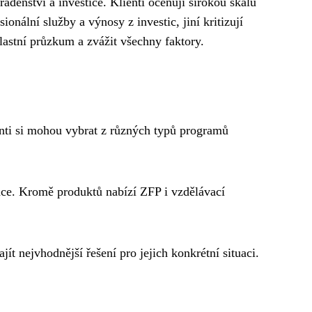
adenství a investice. Klienti oceňují širokou škálu
ionální služby a výnosy z investic, jiní kritizují
astní průzkum a zvážit všechny faktory.
enti si mohou vybrat z různých typů programů
uace. Kromě produktů nabízí ZFP i vzdělávací
ít nejvhodnější řešení pro jejich konkrétní situaci.