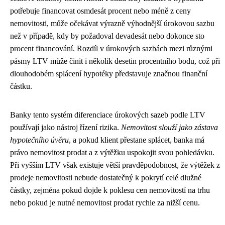
potřebuje financovat osmdesát procent nebo méně z ceny
nemovitosti, může očekávat výrazně výhodnější úrokovou sazbu
než v případě, kdy by požadoval devadesát nebo dokonce sto
procent financování. Rozdíl v úrokových sazbách mezi různými
pásmy LTV může činit i několik desetin procentního bodu, což při
dlouhodobém splácení hypotéky představuje značnou finanční
částku.
Banky tento systém diferenciace úrokových sazeb podle LTV
používají jako nástroj řízení rizika.
Nemovitost slouží jako zástava
hypotečního úvěru
, a pokud klient přestane splácet, banka má
právo nemovitost prodat a z výtěžku uspokojit svou pohledávku.
Při vyšším LTV však existuje větší pravděpodobnost, že výtěžek z
prodeje nemovitosti nebude dostatečný k pokrytí celé dlužné
částky, zejména pokud dojde k poklesu cen nemovitostí na trhu
nebo pokud je nutné nemovitost prodat rychle za nižší cenu.