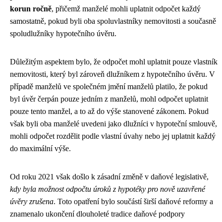
korun ročně
, přičemž manželé mohli uplatnit odpočet každý
samostatně, pokud byli oba spoluvlastníky nemovitosti a současně
spoludlužníky hypotečního úvěru.
Důležitým aspektem bylo, že odpočet mohl uplatnit pouze vlastník
nemovitosti, který byl zároveň dlužníkem z hypotečního úvěru. V
případě manželů ve společném jmění manželů platilo, že pokud
byl úvěr čerpán pouze jedním z manželů, mohl odpočet uplatnit
pouze tento manžel, a to až do výše stanovené zákonem. Pokud
však byli oba manželé uvedeni jako dlužníci v hypoteční smlouvě,
mohli odpočet rozdělit podle vlastní úvahy nebo jej uplatnit každý
do maximální výše.
Od roku 2021 však došlo k zásadní změně v daňové legislativě,
kdy byla možnost odpočtu úroků z hypotéky pro nově uzavřené
úvěry zrušena
. Toto opatření bylo součástí širší daňové reformy a
znamenalo ukončení dlouholeté tradice daňové podpory