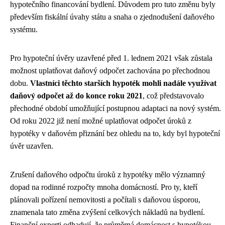
hypotečního financování bydlení. Důvodem pro tuto změnu byly
především fiskální úvahy státu a snaha o zjednodušení daňového
systému.
Pro hypoteční úvěry uzavřené před 1. lednem 2021 však zůstala
možnost uplatňovat daňový odpočet zachována po přechodnou
dobu.
Vlastníci těchto starších hypoték mohli nadále využívat
daňový odpočet až do konce roku 2021
, což představovalo
přechodné období umožňující postupnou adaptaci na nový systém.
Od roku 2022 již není možné uplatňovat odpočet úroků z
hypotéky v daňovém přiznání bez ohledu na to, kdy byl hypoteční
úvěr uzavřen.
Zrušení daňového odpočtu úroků z hypotéky mělo významný
dopad na rodinné rozpočty mnoha domácností. Pro ty, kteří
plánovali pořízení nemovitosti a počítali s daňovou úsporou,
znamenala tato změna zvýšení celkových nákladů na bydlení.
Finanční experti odhadují, že průměrná domácnost s hypotékou