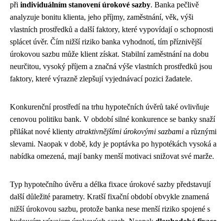
při
individuálním stanovení úrokové sazby
. Banka pečlivě
analyzuje bonitu klienta, jeho příjmy, zaměstnání, věk, výši
vlastních prostředků a další faktory, které vypovídají o schopnosti
splácet úvěr. Čím nižší riziko banka vyhodnotí, tím příznivější
úrokovou sazbu může klient získat. Stabilní zaměstnání na dobu
neurčitou, vysoký příjem a značná výše vlastních prostředků jsou
faktory, které výrazně zlepšují vyjednávací pozici žadatele.
Konkurenční prostředí na trhu hypotečních úvěrů také ovlivňuje
cenovou politiku bank. V období silné konkurence se banky snaží
přilákat nové klienty
atraktivnějšími úrokovými sazbami
a různými
slevami. Naopak v době, kdy je poptávka po hypotékách vysoká a
nabídka omezená, mají banky menší motivaci snižovat své marže.
Typ hypotečního úvěru a délka fixace úrokové sazby představují
další důležité parametry. Kratší fixační období obvykle znamená
nižší úrokovou sazbu, protože banka nese menší riziko spojené s