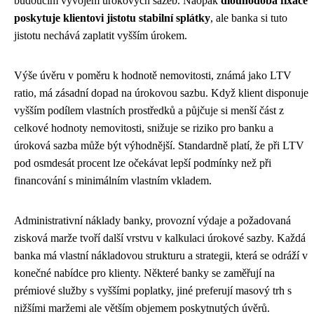
budoucím vývojem úrokových sazeb. Naopak
dlouhodobá fixace
poskytuje klientovi jistotu stabilní splátky
, ale banka si tuto
jistotu nechává zaplatit vyšším úrokem.
Výše úvěru v poměru k hodnotě nemovitosti, známá jako LTV
ratio, má zásadní dopad na úrokovou sazbu. Když klient disponuje
vyšším podílem vlastních prostředků a půjčuje si menší část z
celkové hodnoty nemovitosti, snižuje se riziko pro banku a
úroková sazba může být výhodnější. Standardně platí, že při LTV
pod osmdesát procent lze očekávat lepší podmínky než při
financování s minimálním vlastním vkladem.
Administrativní náklady banky, provozní výdaje a požadovaná
zisková marže tvoří další vrstvu v kalkulaci úrokové sazby. Každá
banka má vlastní nákladovou strukturu a strategii, která se odráží v
konečné nabídce pro klienty. Některé banky se zaměřují na
prémiové služby s vyššími poplatky, jiné preferují masový trh s
nižšími maržemi ale větším objemem poskytnutých úvěrů.