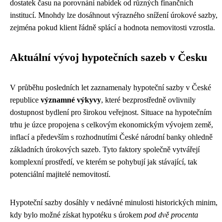
dostatek času na porovnání nabídek od různých finančních
institucí. Mnohdy lze dosáhnout výrazného snížení úrokové sazby,
zejména pokud klient řádně splácí a hodnota nemovitosti vzrostla.
Aktuální vývoj hypotečních sazeb v Česku
V průběhu posledních let zaznamenaly hypoteční sazby v České
republice
významné výkyvy
, které bezprostředně ovlivnily
dostupnost bydlení pro širokou veřejnost. Situace na hypotečním
trhu je úzce propojena s celkovým ekonomickým vývojem země,
inflací a především s rozhodnutími České národní banky ohledně
základních úrokových sazeb. Tyto faktory společně vytvářejí
komplexní prostředí, ve kterém se pohybují jak stávající, tak
potenciální majitelé nemovitostí.
Hypoteční sazby dosáhly v nedávné minulosti historických minim,
kdy bylo možné získat hypotéku s úrokem
pod dvě procenta