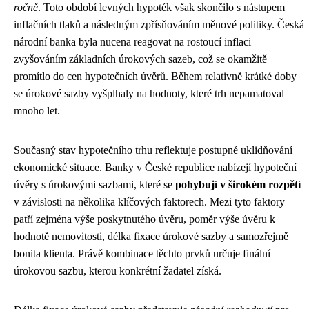
ročně
. Toto období levných hypoték však skončilo s nástupem
inflačních tlaků a následným zpřísňováním měnové politiky. Česká
národní banka byla nucena reagovat na rostoucí inflaci
zvyšováním základních úrokových sazeb, což se okamžitě
promítlo do cen hypotečních úvěrů. Během relativně krátké doby
se úrokové sazby vyšplhaly na hodnoty, které trh nepamatoval
mnoho let.
Současný stav hypotečního trhu reflektuje postupné uklidňování
ekonomické situace. Banky v České republice nabízejí hypoteční
úvěry s úrokovými sazbami, které se
pohybují v širokém rozpětí
v závislosti na několika klíčových faktorech. Mezi tyto faktory
patří zejména výše poskytnutého úvěru, poměr výše úvěru k
hodnotě nemovitosti, délka fixace úrokové sazby a samozřejmě
bonita klienta. Právě kombinace těchto prvků určuje finální
úrokovou sazbu, kterou konkrétní žadatel získá.