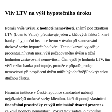
Vliv LTV na výši hypotečního úroku
Poměr výše úvěru k hodnotě nemovitosti
, známý pod zkratkou
LTV (Loan to Value), představuje jeden z klíčových faktorů, které
banky a hypoteční instituce berou v úvahu při stanovování
úrokové sazby hypotečního úvěru. Tento ukazatel vyjadřuje
procentuální vztah mezi výší požadovaného úvěru a tržní
hodnotou zastavované nemovitosti. Čím vyšší je hodnota LTV, tím
větší riziko banka podstupuje, protože v případě prodeje
nemovitosti při nesplácení úvěru může být obtížnější pokrýt celou
dlužnou částku.
Finanční instituce v České republice standardně nabízejí
nejpříznivější úrokové sazby klientům, kteří disponují
vlastními
finančními prostředky ve výši minimálně dvaceti procent
z
celkové hodnoty nemovitosti. Pokud tedy žadatel o hypotéku