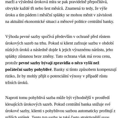
marži a výsledná úroková míra se pak pravidelně přepočítává,
obvykle každé tři nebo šest měsíců. Znamená to tedy, že výše
úroku a tím pádem i měsíční splátky se mohou měnit v závislosti
na aktuální ekonomické situaci a měnové politice centrální banky.
Výhoda pevné sazby spočívá především v ochraně před růstem
úrokových sazeb na trhu. Pokud si klient zafixuje sazbu v období
nízkých úroků a následně dojde k jejich výraznému nárůstu, jeho
splátky zůstanou beze změny. Tato ochrana však má svou cenu,
protože
pevné sazby bývají zpravidla o něco vyšší než
počáteční sazby pohyblivé
. Banky si tímto způsobem kompenzují
riziko, že by mohly přijít o potenciální výnosy v případě růstu
tržních úroků.
Naproti tomu pohyblivá sazba může být výhodnější v prostředí
klesajících úrokových sazeb. Pokud centrální banka snižuje své
úrokové sazby, klienti s pohyblivou sazbou automaticky profitují z
nižších splátek. Tento typ sazby je také často atraktivnější svou