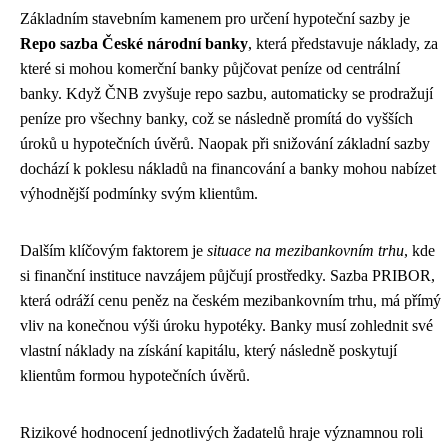
Základním stavebním kamenem pro určení hypoteční sazby je
Repo sazba České národní banky
, která představuje náklady, za
které si mohou komerční banky půjčovat peníze od centrální
banky. Když ČNB zvyšuje repo sazbu, automaticky se prodražují
peníze pro všechny banky, což se následně promítá do vyšších
úroků u hypotečních úvěrů. Naopak při snižování základní sazby
dochází k poklesu nákladů na financování a banky mohou nabízet
výhodnější podmínky svým klientům.
Dalším klíčovým faktorem je
situace na mezibankovním trhu
, kde
si finanční instituce navzájem půjčují prostředky. Sazba PRIBOR,
která odráží cenu peněz na českém mezibankovním trhu, má přímý
vliv na konečnou výši úroku hypotéky. Banky musí zohlednit své
vlastní náklady na získání kapitálu, který následně poskytují
klientům formou hypotečních úvěrů.
Rizikové hodnocení jednotlivých žadatelů hraje významnou roli