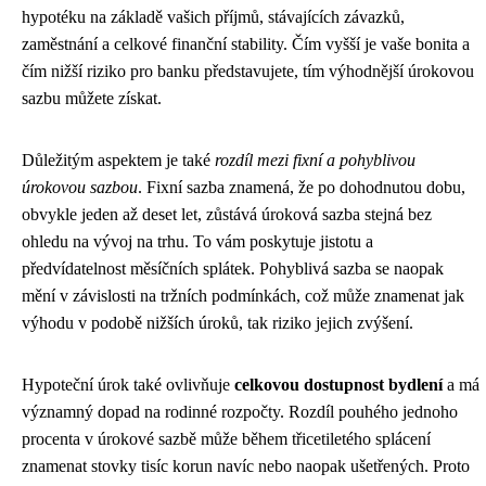
hypotéku na základě vašich příjmů, stávajících závazků,
zaměstnání a celkové finanční stability. Čím vyšší je vaše bonita a
čím nižší riziko pro banku představujete, tím výhodnější úrokovou
sazbu můžete získat.
Důležitým aspektem je také
rozdíl mezi fixní a pohyblivou
úrokovou sazbou
. Fixní sazba znamená, že po dohodnutou dobu,
obvykle jeden až deset let, zůstává úroková sazba stejná bez
ohledu na vývoj na trhu. To vám poskytuje jistotu a
předvídatelnost měsíčních splátek. Pohyblivá sazba se naopak
mění v závislosti na tržních podmínkách, což může znamenat jak
výhodu v podobě nižších úroků, tak riziko jejich zvýšení.
Hypoteční úrok také ovlivňuje
celkovou dostupnost bydlení
a má
významný dopad na rodinné rozpočty. Rozdíl pouhého jednoho
procenta v úrokové sazbě může během třicetiletého splácení
znamenat stovky tisíc korun navíc nebo naopak ušetřených. Proto