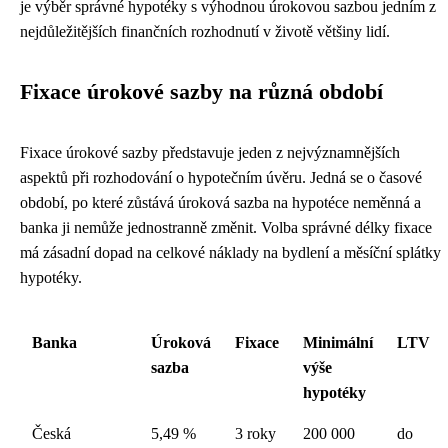
je výběr správné hypotéky s výhodnou úrokovou sazbou jedním z
nejdůležitějších finančních rozhodnutí v životě většiny lidí.
Fixace úrokové sazby na různá období
Fixace úrokové sazby představuje jeden z nejvýznamnějších
aspektů při rozhodování o hypotečním úvěru. Jedná se o časové
období, po které zůstává úroková sazba na hypotéce neměnná a
banka ji nemůže jednostranně změnit. Volba správné délky fixace
má zásadní dopad na celkové náklady na bydlení a měsíční splátky
hypotéky.
Banka
Úroková
Fixace
Minimální
LTV
sazba
výše
hypotéky
Česká
5,49 %
3 roky
200 000
do