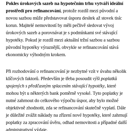
Pokles úrokových sazeb na hypotečním trhu vytváří ideální
prostředí pro refinancování
, protože rozdíl mezi původní a
novou sazbou může představovat úsporu desítek až stovek tisíc
korun. Majitelé nemovitostí by měli pečlivě sledovat vývoj
úrokových sazeb a porovnávat je s podmínkami své stávající
hypotéky. Pokud je rozdíl mezi aktuální tržní sazbou a sazbou
původní hypotéky výraznější, obvykle se refinancování stává
ekonomicky výhodným krokem.
Při rozhodování o refinancování je nezbytné vzít v úvahu několik
klíčových faktorů. Především je třeba posoudit
výši poplatků
spojených s předčasným splacením stávající hypotéky
, které
mohou být u některých bank poměrně vysoké. Tyto poplatky je
nutné zahrnout do celkového výpočtu úspor, aby bylo možné
objektivně zhodnotit, zda se refinancování skutečně vyplatí. Dále
je důležité zvážit náklady na zřízení nové hypotéky, které zahrnují
poplatky za zpracování úvěru, odhad nemovitosti a případné další
administrativní výdaje.