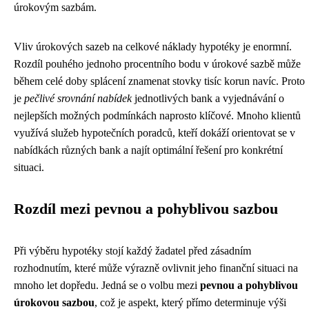
úrokovým sazbám.
Vliv úrokových sazeb na celkové náklady hypotéky je enormní.
Rozdíl pouhého jednoho procentního bodu v úrokové sazbě může
během celé doby splácení znamenat stovky tisíc korun navíc. Proto
je
pečlivé srovnání nabídek
jednotlivých bank a vyjednávání o
nejlepších možných podmínkách naprosto klíčové. Mnoho klientů
využívá služeb hypotečních poradců, kteří dokáží orientovat se v
nabídkách různých bank a najít optimální řešení pro konkrétní
situaci.
Rozdíl mezi pevnou a pohyblivou sazbou
Při výběru hypotéky stojí každý žadatel před zásadním
rozhodnutím, které může výrazně ovlivnit jeho finanční situaci na
mnoho let dopředu. Jedná se o volbu mezi
pevnou a pohyblivou
úrokovou sazbou
, což je aspekt, který přímo determinuje výši