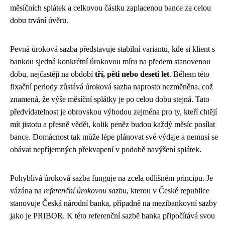
měsíčních splátek a celkovou částku zaplacenou bance za celou
dobu trvání úvěru.
Pevná úroková sazba představuje stabilní variantu, kde si klient s
bankou sjedná konkrétní úrokovou míru na předem stanovenou
dobu, nejčastěji na období
tří, pěti nebo deseti let
. Během této
fixační periody zůstává úroková sazba naprosto nezměněna, což
znamená, že výše měsíční splátky je po celou dobu stejná. Tato
předvídatelnost je obrovskou výhodou zejména pro ty, kteří chtějí
mít jistotu a přesně vědět, kolik peněz budou každý měsíc posílat
bance. Domácnost tak může lépe plánovat své výdaje a nemusí se
obávat nepříjemných překvapení v podobě navýšení splátek.
Pohyblivá úroková sazba funguje na zcela odlišném principu. Je
vázána na
referenční úrokovou sazbu
, kterou v České republice
stanovuje Česká národní banka, případně na mezibankovní sazby
jako je PRIBOR. K této referenční sazbě banka připočítává svou