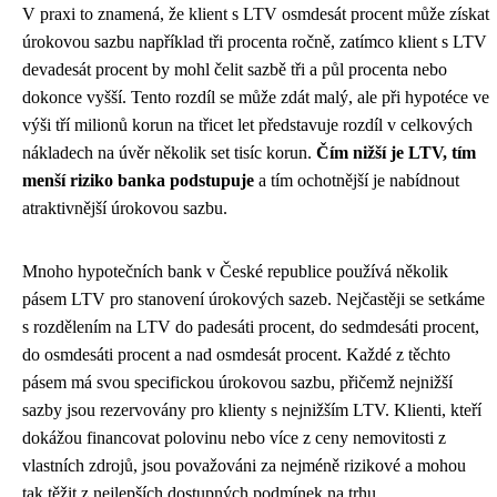
V praxi to znamená, že klient s LTV osmdesát procent může získat
úrokovou sazbu například tři procenta ročně, zatímco klient s LTV
devadesát procent by mohl čelit sazbě tři a půl procenta nebo
dokonce vyšší. Tento rozdíl se může zdát malý, ale při hypotéce ve
výši tří milionů korun na třicet let představuje rozdíl v celkových
nákladech na úvěr několik set tisíc korun.
Čím nižší je LTV, tím
menší riziko banka podstupuje
a tím ochotnější je nabídnout
atraktivnější úrokovou sazbu.
Mnoho hypotečních bank v České republice používá několik
pásem LTV pro stanovení úrokových sazeb. Nejčastěji se setkáme
s rozdělením na LTV do padesáti procent, do sedmdesáti procent,
do osmdesáti procent a nad osmdesát procent. Každé z těchto
pásem má svou specifickou úrokovou sazbu, přičemž nejnižší
sazby jsou rezervovány pro klienty s nejnižším LTV. Klienti, kteří
dokážou financovat polovinu nebo více z ceny nemovitosti z
vlastních zdrojů, jsou považováni za nejméně rizikové a mohou
tak těžit z nejlepších dostupných podmínek na trhu.