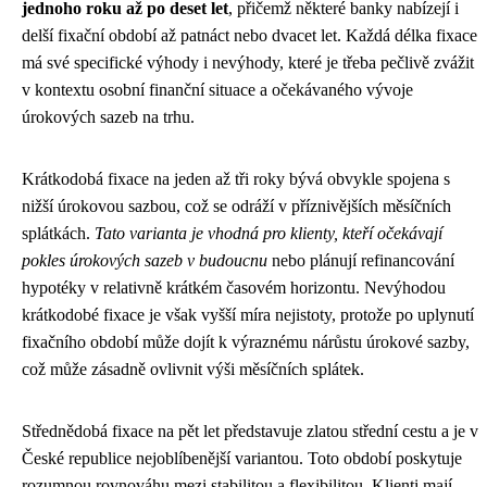
jednoho roku až po deset let
, přičemž některé banky nabízejí i
delší fixační období až patnáct nebo dvacet let. Každá délka fixace
má své specifické výhody i nevýhody, které je třeba pečlivě zvážit
v kontextu osobní finanční situace a očekávaného vývoje
úrokových sazeb na trhu.
Krátkodobá fixace na jeden až tři roky bývá obvykle spojena s
nižší úrokovou sazbou, což se odráží v příznivějších měsíčních
splátkách.
Tato varianta je vhodná pro klienty, kteří očekávají
pokles úrokových sazeb v budoucnu
nebo plánují refinancování
hypotéky v relativně krátkém časovém horizontu. Nevýhodou
krátkodobé fixace je však vyšší míra nejistoty, protože po uplynutí
fixačního období může dojít k výraznému nárůstu úrokové sazby,
což může zásadně ovlivnit výši měsíčních splátek.
Střednědobá fixace na pět let představuje zlatou střední cestu a je v
České republice nejoblíbenější variantou. Toto období poskytuje
rozumnou rovnováhu mezi stabilitou a flexibilitou. Klienti mají