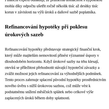
mohla díky odpočtu ušetřit ročně několik tisíc až desítky tisíc
korun v závislosti na výši úroků a daňové sazbě poplatníka.
Refinancování hypotéky při poklesu
úrokových sazeb
Refinancování hypotéky představuje strategický finanční krok,
který může majitelům nemovitostí přinést významné úspory v
dlouhodobém horizontu. Když úrokové sazby na trhu klesají,
otevírá se příležitost přehodnotit stávající hypoteční závazky a
zvážit možnost jejich refinancování za výhodnějších podmínek.
Tento proces zahrnuje splacení původní hypotéky prostřednictvím
nového úvěru s nižší úrokovou sazbou, což může vést k
podstatnému snížení měsíčních splátek nebo celkové výše
zaplacených úroků během doby splatnosti.