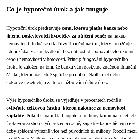
Co je hypoteční úrok a jak funguje
Hypoteční úrok představuje
cenu, kterou platíte bance nebo
jinému poskytovateli hypotéky za půjčení peněz
na nákup
nemovitosti. Jedná se o klíčový finanční nástroj, který umožňuje
lidem získat vlastní bydlení i bez nutnosti disponovat celou kupní
cenou nemovitosti v hotovosti. Princip fungování hypotečního
úroku je založen na tom, že banka vám poskytne značnou finanční
částku, kterou následně splácíte po dobu několika let nebo
dokonce desetiletí, a za tuto službu vám účtuje úrok.
Výše hypotečního úroku se vyjadřuje v procentech ročně a
ovlivňuje celkovou částku, kterou nakonec za nemovitost
zaplatíte
. Pokud si například půjčíte tři miliony korun na třicet let s
úrokovou sazbou čtyři procenta ročně, zaplatíte bance během celé
doby splácení výrazně více než původních tři miliony. Rozdíl mezi
vypůjčenou částkou a celkovou zaplacennou částkou představuje