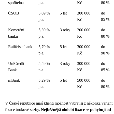
spořitelna
p.a.
Kč
80 %
ČSOB
5,69 %
5 let
300 000
do
p.a.
Kč
85 %
Komerční
5,39 %
3 roky
200 000
do
banka
p.a.
Kč
80 %
Raiffeisenbank
5,79 %
5 let
300 000
do
p.a.
Kč
90 %
UniCredit
5,59 %
3 roky
300 000
do
Bank
p.a.
Kč
85 %
mBank
5,29 %
5 let
500 000
do
p.a.
Kč
80 %
V České republice mají klienti možnost vybrat si z několika variant
fixace úrokové sazby.
Nejběžnější období fixace se pohybují od