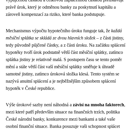
právě úrok, který je odměnou banky za poskytnutí kapitálu a
zároveň kompenzací za riziko, které banka podstupuje.
Mechanismus výpočtu hypotečního úroku funguje tak, že
každá
měsíční splátka se skládá ze dvou hlavních složek
– z části jistiny,
tedy původně půjčené částky, a z části úroku. Na začátku splácení
hypotéky tvoří úrok podstatně větší část měsíční splátky, zatímco
splátka jistiny je relativně malá. S postupem času se tento poměr
mění a stále větší část vaší měsíční splátky směřuje k úhradě
samotné jistiny, zatímco úroková složka klesá. Tento systém se
nazývá anuitní splácení a je nejběžnějším způsobem splácení
hypoték v České republice.
Výše úrokové sazby není náhodná a
závisí na mnoha faktorech
,
mezi které patří především situace na finančních trzích, politika
České národní banky, konkurence mezi bankami a také vaše
osobní finanční situace. Banka posuzuje vaši schopnost splácet