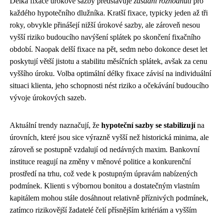
Délka fixace úrokové sazby představuje
zásadní rozhodnutí
pro
každého hypotečního dlužníka. Kratší fixace, typicky jeden až tři
roky, obvykle přinášejí nižší úrokové sazby, ale zároveň nesou
vyšší riziko budoucího navýšení splátek po skončení fixačního
období. Naopak delší fixace na pět, sedm nebo dokonce deset let
poskytují větší jistotu a stabilitu měsíčních splátek, avšak za cenu
vyššího úroku. Volba optimální délky fixace závisí na individuální
situaci klienta, jeho schopnosti nést riziko a očekávání budoucího
vývoje úrokových sazeb.
Aktuální trendy naznačují, že
hypoteční sazby se stabilizují
na
úrovních, které jsou sice výrazně vyšší než historická minima, ale
zároveň se postupně vzdalují od nedávných maxim. Bankovní
instituce reagují na změny v měnové politice a konkurenční
prostředí na trhu, což vede k postupným úpravám nabízených
podmínek. Klienti s výbornou bonitou a dostatečným vlastním
kapitálem mohou stále dosáhnout relativně příznivých podmínek,
zatímco rizikovější žadatelé čelí přísnějším kritériám a vyšším