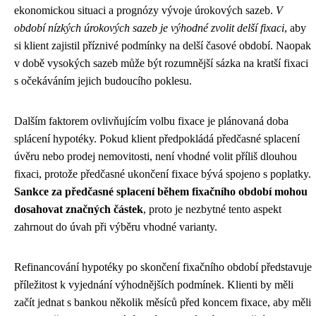
ekonomickou situaci a prognózy vývoje úrokových sazeb.
V
období nízkých úrokových sazeb je výhodné zvolit delší fixaci
, aby
si klient zajistil příznivé podmínky na delší časové období. Naopak
v době vysokých sazeb může být rozumnější sázka na kratší fixaci
s očekáváním jejich budoucího poklesu.
Dalším faktorem ovlivňujícím volbu fixace je plánovaná doba
splácení hypotéky. Pokud klient předpokládá předčasné splacení
úvěru nebo prodej nemovitosti, není vhodné volit příliš dlouhou
fixaci, protože předčasné ukončení fixace bývá spojeno s poplatky.
Sankce za předčasné splacení během fixačního období mohou
dosahovat značných částek
, proto je nezbytné tento aspekt
zahrnout do úvah při výběru vhodné varianty.
Refinancování hypotéky po skončení fixačního období představuje
příležitost k vyjednání výhodnějších podmínek. Klienti by měli
začít jednat s bankou několik měsíců před koncem fixace, aby měli