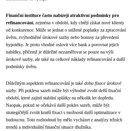
Finanční instituce často nabízejí atraktivní podmínky pro
refinancování
, zejména v období, kdy chtějí získat nové klienty
od konkurence. Může se jednat o snížené poplatky za zpracování
úvěru, zvýhodněné úrokové sazby nebo bonusy za převedení
hypotéky. Je proto vhodné oslovit více bank a porovnat jejich
nabídky, přičemž je důležité nezaměřovat se pouze na výši
úrokové sazby, ale také na celkové náklady refinancování a další
podmínky úvěru.
Důležitým aspektem refinancování je také
doba fixace úrokové
sazby
. Při poklesu sazeb může být výhodné zvolit delší fixační
období, které zajistí stabilní splátky na několik let dopředu.
Naopak, pokud se očekává další pokles sazeb, může být
strategičtější zvolit kratší fixaci s možností další optimalizace v
budoucnu. Toto rozhodnutí by mělo vycházet z analýzy tržních
trendů a individuální finanční situace dlužníka.