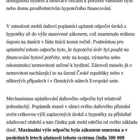
dostupnosti bydlení a motivace občanů k pořízení vlastního bytu
nebo domu prostřednictvím hypotečního financování.
V minulosti mohli daňoví poplatníci uplatnit odpočet úroků z
hypotéky až do výše stanovené zákonem, což znamenalo reálnou
úsporu na daních v řádu tisíců korun ročně.
Podmínkou pro
uplatnění tohoto odpočtu bylo, že hypoteční úvěr byl použit na
financování bytové potřeby
, tedy na koupi, výstavbu nebo
rekonstrukci nemovitosti určené k bydlení. Zároveň muselo jít o
nemovitost nacházející se na území České republiky nebo v
některých případech i v členských státech Evropské unie.
Mechanismus uplatňování daňového odpočtu byl relativně
jednoduchý. Poplatník musel v rámci svého daňového přiznání
uvést celkovou výši zaplacených úroků z hypotéky za příslušné
zdaňovací období a tuto částku pak mohl odečíst od svého základu
daně.
Maximální výše odpočtu byla zákonem omezena a v
posledních letech platnosti tohoto systému činila 300 000