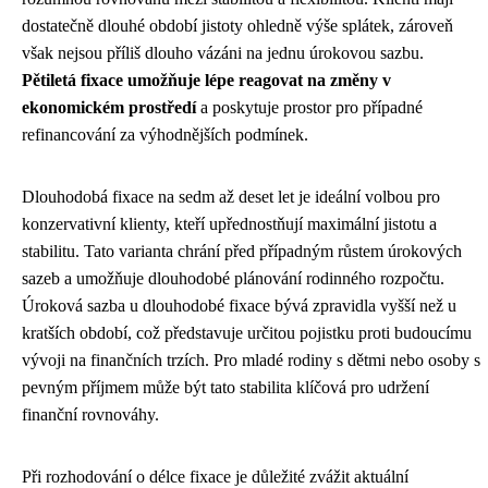
dostatečně dlouhé období jistoty ohledně výše splátek, zároveň
však nejsou příliš dlouho vázáni na jednu úrokovou sazbu.
Pětiletá fixace umožňuje lépe reagovat na změny v
ekonomickém prostředí
a poskytuje prostor pro případné
refinancování za výhodnějších podmínek.
Dlouhodobá fixace na sedm až deset let je ideální volbou pro
konzervativní klienty, kteří upřednostňují maximální jistotu a
stabilitu. Tato varianta chrání před případným růstem úrokových
sazeb a umožňuje dlouhodobé plánování rodinného rozpočtu.
Úroková sazba u dlouhodobé fixace bývá zpravidla vyšší než u
kratších období, což představuje určitou pojistku proti budoucímu
vývoji na finančních trzích. Pro mladé rodiny s dětmi nebo osoby s
pevným příjmem může být tato stabilita klíčová pro udržení
finanční rovnováhy.
Při rozhodování o délce fixace je důležité zvážit aktuální