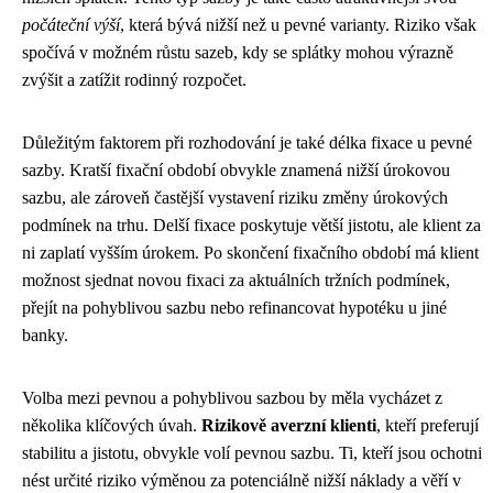
počáteční výší
, která bývá nižší než u pevné varianty. Riziko však
spočívá v možném růstu sazeb, kdy se splátky mohou výrazně
zvýšit a zatížit rodinný rozpočet.
Důležitým faktorem při rozhodování je také délka fixace u pevné
sazby. Kratší fixační období obvykle znamená nižší úrokovou
sazbu, ale zároveň častější vystavení riziku změny úrokových
podmínek na trhu. Delší fixace poskytuje větší jistotu, ale klient za
ni zaplatí vyšším úrokem. Po skončení fixačního období má klient
možnost sjednat novou fixaci za aktuálních tržních podmínek,
přejít na pohyblivou sazbu nebo refinancovat hypotéku u jiné
banky.
Volba mezi pevnou a pohyblivou sazbou by měla vycházet z
několika klíčových úvah.
Rizikově averzní klienti
, kteří preferují
stabilitu a jistotu, obvykle volí pevnou sazbu. Ti, kteří jsou ochotni
nést určité riziko výměnou za potenciálně nižší náklady a věří v