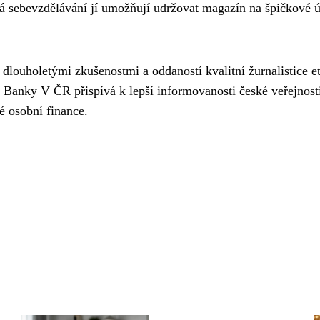
žná sebevzdělávání jí umožňují udržovat magazín na špičkové 
ouholetými zkušenostmi a oddaností kvalitní žurnalistice et
u Banky V ČR přispívá k lepší informovanosti české veřejnost
é osobní finance.