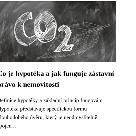
Co je hypotéka a jak funguje zástavní
právo k nemovitosti
efinice hypotéky a základní princip fungování
ypotéka představuje specifickou formu
louhodobého úvěru, který je neodmyslitelně
pojen...