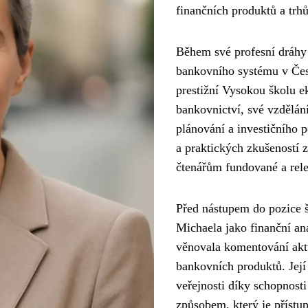
finančních produktů a trhů
Během své profesní dráhy 
bankovního systému v Čes
prestižní Vysokou školu 
bankovnictví, své vzdělání 
plánování a investičního 
a praktických zkušeností 
čtenářům fundované a rele
Před nástupem do pozice 
Michaela jako finanční an
věnovala komentování aktu
bankovních produktů. Její
veřejnosti díky schopnosti
způsobem, který je přístu