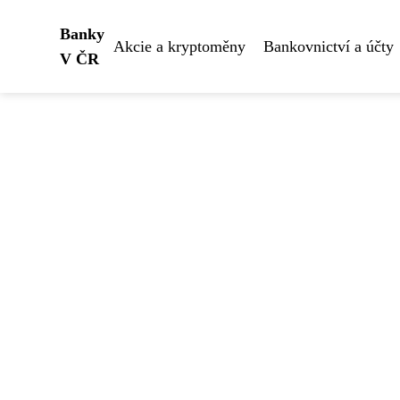
Banky
Akcie a kryptoměny
Bankovnictví a účty
V ČR