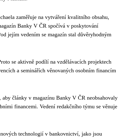
ichaela zaměřuje na vytváření kvalitního obsahu,
 magazín Banky V ČR spočívá v poskytování
. Pod jejím vedením se magazín stal důvěryhodným
Proto se aktivně podílí na vzdělávacích projektech
erencích a seminářích věnovaných osobním financím
 to, aby články v magazínu Banky V ČR neobsahovaly
sobními financemi. Vedení redakčního týmu se věnuje
nových technologií v bankovnictví, jako jsou