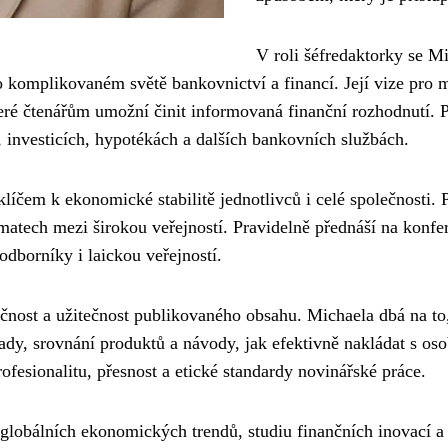
V roli šéfredaktorky se M
 komplikovaném světě bankovnictví a financí. Její vize pro
které čtenářům umožní činit informovaná finanční rozhodnutí
 investicích, hypotékách a dalších bankovních službách.
líčem k ekonomické stabilitě jednotlivců i celé společnosti. 
atech mezi širokou veřejností. Pravidelně přednáší na konf
 odborníky i laickou veřejností.
ktičnost a užitečnost publikovaného obsahu. Michaela dbá na
rady, srovnání produktů a návody, jak efektivně nakládat s o
fesionalitu, přesnost a etické standardy novinářské práce.
lobálních ekonomických trendů, studiu finančních inovací a 