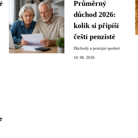
é
Průměrný
důchod 2026:
kolik si připíší
čeští penzisté
Důchody a penzijní spoření
10. 06. 2026
e