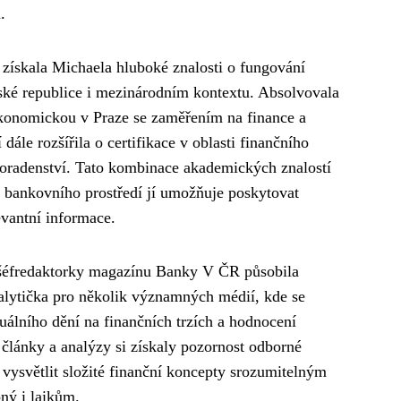
.
získala Michaela hluboké znalosti o fungování
ké republice i mezinárodním kontextu. Absolvovala
ekonomickou v Praze se zaměřením na finance a
dále rozšířila o certifikace v oblasti finančního
poradenství. Tato kombinace akademických znalostí
z bankovního prostředí jí umožňuje poskytovat
vantní informace.
šéfredaktorky magazínu Banky V ČR působila
alytička pro několik významných médií, kde se
álního dění na finančních trzích a hodnocení
 články a analýzy si získaly pozornost odborné
 vysvětlit složité finanční koncepty srozumitelným
pný i laikům.