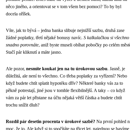
něco jiného, a orientovat se v tom všem bez pomoci? To by byl
docela oříšek.
Víte, jak to bývá – jedna banka slibuje nejnižší sazbu, druhá zase
žádné poplatky, třetí nějaké bonusy navíc.
S kalkulačkou si všechno
snadno porovnáte
, aniž byste museli obíhat pobočky po celém měst
Stačí pár kliknutí a máte jasno.
Ale pozor,
nesmíte koukat jen na tu úrokovou sazbu
. Jasně, je
důležitá, ale není to všechno. Co třeba poplatky za vyřízení? Nebo
když budete chtít splatit hypotéku dřív? Některé banky vás za to
pěkně potrestají, jiné jsou v tomhle flexibilnější. A taky – co když
vám za pár let přistane na účtu nějaká větší částka a budete chtít
trochu snížit dluh?
Rozdíl pár desetin procenta v úrokové sazbě?
Na první pohled n
moc, že jo. Ale když si to spočítáte na třicet let, najednou se bavíme