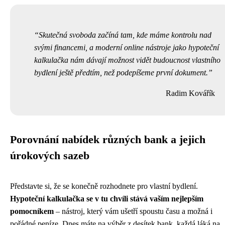
Skutečná svoboda začíná tam, kde máme kontrolu nad
svými financemi, a moderní online nástroje jako hypoteční
kalkulačka nám dávají možnost vidět budoucnost vlastního
bydlení ještě předtím, než podepíšeme první dokument.
Radim Kovářík
Porovnání nabídek různých bank a jejich
úrokových sazeb
Představte si, že se konečně rozhodnete pro vlastní bydlení.
Hypoteční kalkulačka se v tu chvíli stává vaším nejlepším
pomocníkem
– nástroj, který vám ušetří spoustu času a možná i
pořádné peníze. Dnes máte na výběr z desítek bank, každá láká na