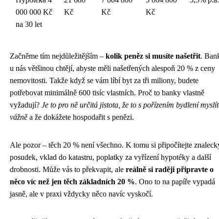
000 000 Kč
Kč
Kč
Kč
na 30 let
Začněme tím nejdůležitějším –
kolik peněz si musíte našetřit
. Ban
u nás většinou chtějí, abyste měli našetřených alespoň 20 % z ceny
nemovitosti. Takže když se vám líbí byt za tři miliony, budete
potřebovat minimálně 600 tisíc vlastních. Proč to banky vlastně
vyžadují?
Je to pro ně určitá jistota, že to s pořízením bydlení myslí
vážně
a že dokážete hospodařit s penězi.
Ale pozor – těch 20 % není všechno. K tomu si připočítejte znaleck
posudek, vklad do katastru, poplatky za vyřízení hypotéky a další
drobnosti. Může vás to překvapit, ale
reálně si raději připravte o
něco víc než jen těch základních 20 %
. Ono to na papíře vypadá
jasně, ale v praxi vždycky něco navíc vyskočí.