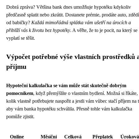
Dobrá zpráva? Většina bank dnes umožňuje hypotéku kdykoliv
předčasně splatit nebo zkrátit. Dostanete prémie, prodáte auto, zdědí
od babičky?
Každá mimořádná splátka vám ušetří na úrocích a
přiblíží vás k životu bez hypotéky
. A věřte, že to je pocit, na který se
vyplatí se těšit.
Výpočet potřebné výše vlastních prostředků 
příjmu
Hypoteční kalkulačka se vám může stát skutečně dobrým
pomocníkem
, když přemýšlíte o vlastním bydlení. Možná si říkáte,
kolik vlastně potřebujete naspořit a jestli vám vůbec stačí příjem na t
aby vám banka hypotéku schválila. Přesně tohle vám kalkulačka
pomůže zjistit.
Online
Měsíční
Celková
Přeplatek
Úroková