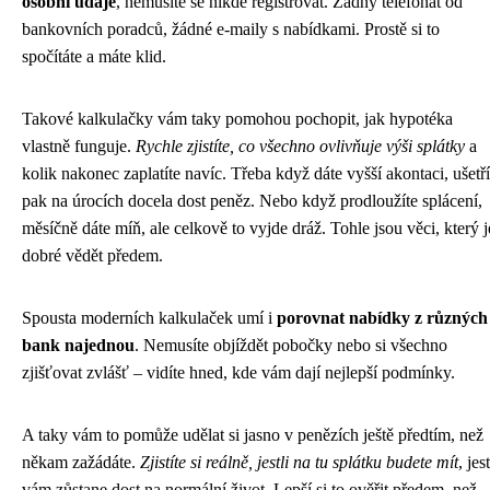
osobní údaje
, nemusíte se nikde registrovat. Žádný telefonát od
bankovních poradců, žádné e-maily s nabídkami. Prostě si to
spočítáte a máte klid.
Takové kalkulačky vám taky pomohou pochopit, jak hypotéka
vlastně funguje.
Rychle zjistíte, co všechno ovlivňuje výši splátky
a
kolik nakonec zaplatíte navíc. Třeba když dáte vyšší akontaci, ušetří
pak na úrocích docela dost peněz. Nebo když prodloužíte splácení,
měsíčně dáte míň, ale celkově to vyjde dráž. Tohle jsou věci, který j
dobré vědět předem.
Spousta moderních kalkulaček umí i
porovnat nabídky z různých
bank najednou
. Nemusíte objíždět pobočky nebo si všechno
zjišťovat zvlášť – vidíte hned, kde vám dají nejlepší podmínky.
A taky vám to pomůže udělat si jasno v penězích ještě předtím, než
někam zažádáte.
Zjistíte si reálně, jestli na tu splátku budete mít
, jest
vám zůstane dost na normální život. Lepší si to ověřit předem, než