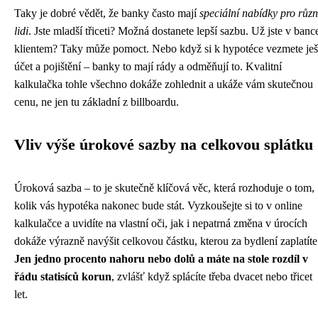
Taky je dobré vědět, že banky často mají
speciální nabídky pro růz
lidi
. Jste mladší třiceti? Možná dostanete lepší sazbu. Už jste v banc
klientem? Taky může pomoct. Nebo když si k hypotéce vezmete ješ
účet a pojištění – banky to mají rády a odměňují to. Kvalitní
kalkulačka tohle všechno dokáže zohlednit a ukáže vám skutečnou
cenu, ne jen tu základní z billboardu.
Vliv výše úrokové sazby na celkovou splátku
Úroková sazba – to je skutečně klíčová věc, která rozhoduje o tom,
kolik vás hypotéka nakonec bude stát. Vyzkoušejte si to v online
kalkulačce a uvidíte na vlastní oči, jak i nepatrná změna v úrocích
dokáže výrazně navýšit celkovou částku, kterou za bydlení zaplatíte
Jen jedno procento nahoru nebo dolů a máte na stole rozdíl v
řádu statisíců korun
, zvlášť když splácíte třeba dvacet nebo třicet
let.