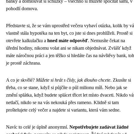
banky a domlouvat si schůzky – všechno si můžete spočítat sami, v
pohodlí domova.
Představte si, že se vám uprostřed večera vybaví otázka, kolik by vá
vlastně stála hypotéka na ten byt, co jste si dnes prohlíželi. Prostě si
otevřete kalkulačku a
hned máte odpověď
. Nemusíte čekat na
úřední hodiny, nikomu volat ani se nikam objednávat. Zvlášť když
máte náročnou práci a jen těžko si hledáte čas na návštěvy bank, toh
je prostě záchrana.
A co je skvělé?
Můžete si hrát s čísly, jak dlouho chcete
. Zkusíte si
třeba, co se stane, když si půjčíte o půl milionu míň. Nebo jak se
změní splátka, když budete splácet třicet let místo dvaceti. Nikdo vá
netlačí, nikdo se na vás nekouká přes rameno. Klidně si tam
proštelujete celý večer a najdete si variantu, která vám sedne.
Navíc to celé je úplně anonymní.
Nepotřebujete zadávat žádné