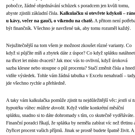
pobočce, žádné objednávání schůzek s poradcem jen kvůli tomu,
abyste zjistili základní čísla.
Kalkulačku si otevřete kdykoli – rán
u kávy, večer na gauči, o víkendu na chatě.
A přitom není potřeb
být finančník. Všechno je navržené tak, aby tomu rozuměl každý.
Nejužitečnější na tom všem je možnost zkoušet různé varianty. Co
když si půjčíte míň a zbytek dáte z úspor? Co když splátku natáhnet
na třicet let místo dvaceti? Jak moc vás to ovlivní, když úroková
sazba klesne nebo stoupne o půl procenta? Stačí změnit čísla a hned
vidíte výsledek. Tohle vám žádná tabulka v Excelu nenahradí – tad
jde všechno rychle a přehledně.
A taky vám kalkulačka pomůže zjistit tu nejdůležitější věc:
jestli si t
hypotéku vůbec můžete dovolit
. Když vidíte konkrétní měsíční
splátku, snadno si to dáte dohromady s tím, co skutečně vyděláváte.
Finanční poradci říkají, že splátka by neměla zabírat víc než třetinu 
čtyřicet procent vašich příjmů. Jinak se prostě budete špatně živit. A