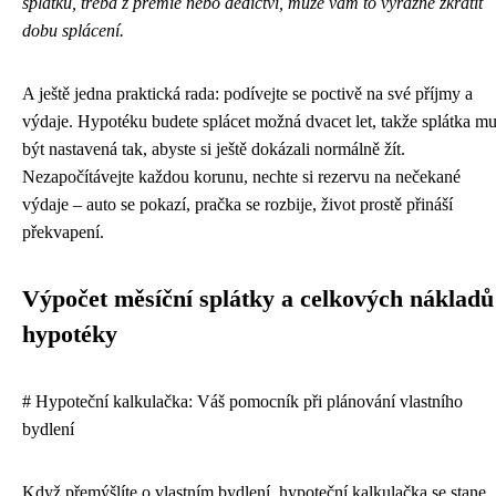
splátku, třeba z prémie nebo dědictví, může vám to výrazně zkrátit
dobu splácení.
A ještě jedna praktická rada: podívejte se poctivě na své příjmy a
výdaje. Hypotéku budete splácet možná dvacet let, takže splátka mu
být nastavená tak, abyste si ještě dokázali normálně žít.
Nezapočítávejte každou korunu, nechte si rezervu na nečekané
výdaje – auto se pokazí, pračka se rozbije, život prostě přináší
překvapení.
Výpočet měsíční splátky a celkových nákladů
hypotéky
# Hypoteční kalkulačka: Váš pomocník při plánování vlastního
bydlení
Když přemýšlíte o vlastním bydlení, hypoteční kalkulačka se stane