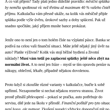
A co váš příjem? Tady platí jedno důležité pravidlo:
měsíční splátka
by neměla spolknout víc než třetinu až maximum 40 % vašeho čisté
příjmu
. Kalkulačka vám přesně ukáže, na kolik vás měsíčně přijde
splátka podle výše úvěru, úrokové sazby a doby splácení. Pak už
snadno spočítáte, jaký příjem musíte bance prokázat.
Jenže ono to není jen o tom holém čísle na výplatní pásce. Banka se
podívá na celou vaši finanční situaci. Máte ještě nějaký jiný úvěr na
auto? Platíte výživné? Kolik vás stojí běžné bydlení a životní
náklady?
Musí vám totiž po zaplacení splátky ještě něco zbýt na
normální život.
A to není jen fráze – myslí se tím opravdu peníze n
nákupy, oblečení, lékaře, případně nějakou dovolenou.
Proto když si zkoušíte různé varianty v kalkulačce, buďte k sobě
upřímní. Nezapomeňte si nechat nějakou rezervu stranou. Život
prostě přináší překvapení – pokazí se pračka, auto potřebuje do
servisu, dítě jede na školu v přírodě.
Finanční polštář pro tyto situa
není luxus, ale nutnost.
Zkušení poradci vždycky doporučují mít po