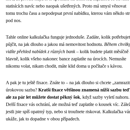
statisících navíc nebo naopak ušetřených. Proto má smysl věnovat
tomu trochu času a nepodepsat první nabídku, kterou vám někdo str
pod nos.
Tahle online kalkulačka funguje jednoduše. Zadáte, kolik potřebuje
půjčit, na jak dlouho a jakou má nemovitost hodnotu.
Během chvilk
vidíte přehled nabídek z různých bank
– kolik budete platit měsíčně 
hlavně, kolik všeho nakonec bance zaplatíte na úrocích. Nemusíte
nikomu volat, nikam chodit, máte klid doma u počítače s kávou.
A pak je tu ještě fixace. Znáte to – na jak dlouho si chcete „zamrazit
úrokovou sazbu?
Kratší fixace většinou znamená nižší sazbu teď
ale za pár let můžete dostat pěkný šok
, když sazby vyletí nahoru.
Delší fixace vás ochrání, ale možná teď zaplatíte o kousek víc. Zálež
jestli jste spíš opatrný typ, nebo si troufnete riskovat. Kalkulačka v
ukáže, jak to dopadne v obou případech.