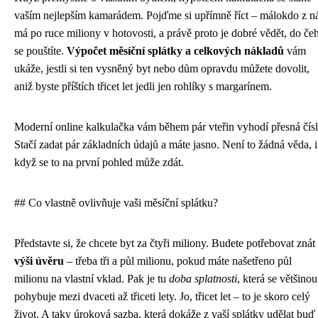
vaším nejlepším kamarádem. Pojďme si upřímně říct – málokdo z n
má po ruce miliony v hotovosti, a právě proto je dobré vědět, do če
se pouštíte.
Výpočet měsíční splátky a celkových nákladů
vám
ukáže, jestli si ten vysněný byt nebo dům opravdu můžete dovolit,
aniž byste příštích třicet let jedli jen rohlíky s margarínem.
Moderní online kalkulačka vám během pár vteřin vyhodí přesná čísl
Stačí zadat pár základních údajů a máte jasno. Není to žádná věda, i
když se to na první pohled může zdát.
## Co vlastně ovlivňuje vaši měsíční splátku?
Představte si, že chcete byt za čtyři miliony. Budete potřebovat znát
výši úvěru
– třeba tři a půl milionu, pokud máte našetřeno půl
milionu na vlastní vklad. Pak je tu
doba splatnosti
, která se většinou
pohybuje mezi dvaceti až třiceti lety. Jo, třicet let – to je skoro celý
život. A taky úroková sazba, která dokáže z vaší splátky udělat buď