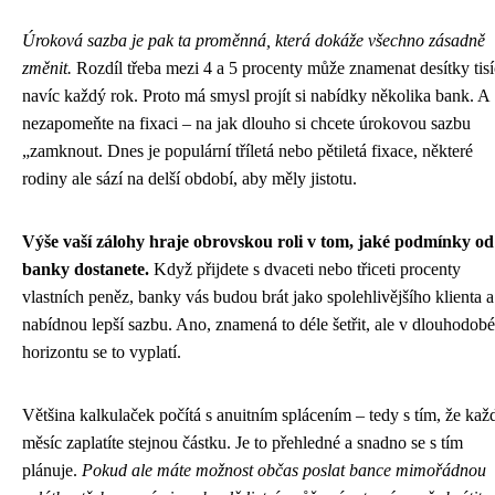
Úroková sazba je pak ta proměnná, která dokáže všechno zásadně
změnit.
Rozdíl třeba mezi 4 a 5 procenty může znamenat desítky tisí
navíc každý rok. Proto má smysl projít si nabídky několika bank. A
nezapomeňte na fixaci – na jak dlouho si chcete úrokovou sazbu
„zamknout. Dnes je populární tříletá nebo pětiletá fixace, některé
rodiny ale sází na delší období, aby měly jistotu.
Výše vaší zálohy hraje obrovskou roli v tom, jaké podmínky od
banky dostanete.
Když přijdete s dvaceti nebo třiceti procenty
vlastních peněz, banky vás budou brát jako spolehlivějšího klienta a
nabídnou lepší sazbu. Ano, znamená to déle šetřit, ale v dlouhodob
horizontu se to vyplatí.
Většina kalkulaček počítá s anuitním splácením – tedy s tím, že kaž
měsíc zaplatíte stejnou částku. Je to přehledné a snadno se s tím
plánuje.
Pokud ale máte možnost občas poslat bance mimořádnou