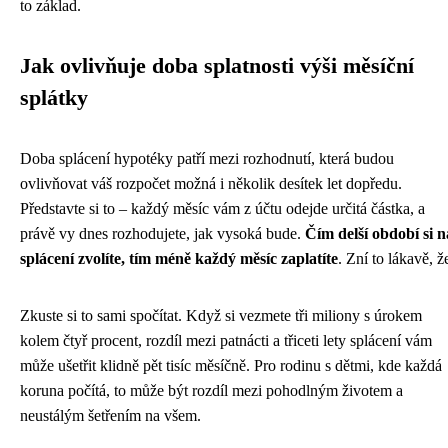
to základ.
Jak ovlivňuje doba splatnosti výši měsíční
splátky
Doba splácení hypotéky patří mezi rozhodnutí, která budou
ovlivňovat váš rozpočet možná i několik desítek let dopředu.
Představte si to – každý měsíc vám z účtu odejde určitá částka, a
právě vy dnes rozhodujete, jak vysoká bude.
Čím delší období si n
splácení zvolíte, tím méně každý měsíc zaplatíte
. Zní to lákavě, ž
Zkuste si to sami spočítat. Když si vezmete tři miliony s úrokem
kolem čtyř procent, rozdíl mezi patnácti a třiceti lety splácení vám
může ušetřit klidně pět tisíc měsíčně. Pro rodinu s dětmi, kde každá
koruna počítá, to může být rozdíl mezi pohodlným životem a
neustálým šetřením na všem.