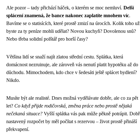
Ale pozor – tady přichází háček, o kterém se moc nemluví.
Delší
splácení znamená, že bance nakonec zaplatíte mnohem víc
.
Bavíme se o statisících, které prostě zmizí na úrocích. Kolik toho už
byste za ty peníze mohli udělat? Novou kuchyň? Dovolenou snů?
Nebo třeba solidní polštář pro horší časy?
Většina lidí se snaží najít zlatou střední cestu. Splátka, která
domácnost nezruinuje, ale zároveň vás nenutí platit hypotéku až do
důchodu. Mimochodem, kdo chce v šedesáti ještě splácet bydlení?
Nikdo.
Musíte být ale realisté. Dnes možná vydělávate dobře, ale co za pět
let?
Co když přijde rodičovská, změna práce nebo prostě nějaká
nečekaná situace?
Vyšší splátka vás pak může pěkně potrápit. Dobř
nastavený rozpočet by měl počítat s rezervou – život prostě přináší
překvapení.