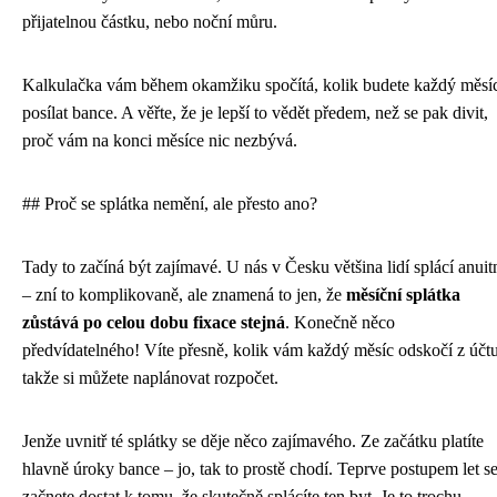
přijatelnou částku, nebo noční můru.
Kalkulačka vám během okamžiku spočítá, kolik budete každý měsí
posílat bance. A věřte, že je lepší to vědět předem, než se pak divit,
proč vám na konci měsíce nic nezbývá.
## Proč se splátka nemění, ale přesto ano?
Tady to začíná být zajímavé. U nás v Česku většina lidí splácí anuit
– zní to komplikovaně, ale znamená to jen, že
měsíční splátka
zůstává po celou dobu fixace stejná
. Konečně něco
předvídatelného! Víte přesně, kolik vám každý měsíc odskočí z účtu
takže si můžete naplánovat rozpočet.
Jenže uvnitř té splátky se děje něco zajímavého. Ze začátku platíte
hlavně úroky bance – jo, tak to prostě chodí. Teprve postupem let s
začnete dostat k tomu, že skutečně splácíte ten byt. Je to trochu