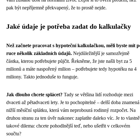
pak být nepříjemně překvapený, že to prostě nejde.
Jaké údaje je potřeba zadat do kalkulačky
Než začnete pracovat s hypoteční kalkulačkou, měli byste mít p
ruce několik základních údajů.
Nejdůležitější je samozřejmě
částka, kterou potřebujete půjčit. Řekněme, že jste našli byt za 5
milionů a máte naspořený milion – potřebujete tedy hypotéku na 4
miliony. Takto jednoduše to funguje.
Jak dlouho chcete splácet?
Tady se většina lidí rozhoduje mezi
dvaceti až pětadvaceti lety. Je to pochopitelné – delší doba znamená
nižší měsíční splátku, která vám neprobourá rodinný rozpočet. Na
druhou stranu za ten úvěr nakonec zaplatíte daleko víc. Je to vlastně
takové dilema: chcete pohodlnější teď, nebo ušetřit v celkovém
součtu?