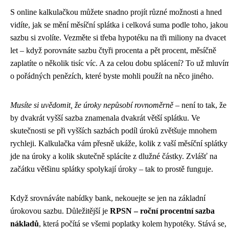
S online kalkulačkou můžete snadno projít různé možnosti a hned
vidíte, jak se mění měsíční splátka i celková suma podle toho, jakou
sazbu si zvolíte. Vezměte si třeba hypotéku na tři miliony na dvacet
let – když porovnáte sazbu čtyři procenta a pět procent, měsíčně
zaplatíte o několik tisíc víc. A za celou dobu splácení? To už mluví
o pořádných penězích, které byste mohli použít na něco jiného.
Musíte si uvědomit, že úroky nepůsobí rovnoměrně
– není to tak, že
by dvakrát vyšší sazba znamenala dvakrát větší splátku. Ve
skutečnosti se při vyšších sazbách podíl úroků zvětšuje mnohem
rychleji. Kalkulačka vám přesně ukáže, kolik z vaší měsíční splátky
jde na úroky a kolik skutečně splácíte z dlužné částky. Zvlášť na
začátku většinu splátky spolykají úroky – tak to prostě funguje.
Když srovnáváte nabídky bank, nekouejte se jen na základní
úrokovou sazbu. Důležitější je
RPSN – roční procentní sazba
nákladů
, která počítá se všemi poplatky kolem hypotéky. Stává se,