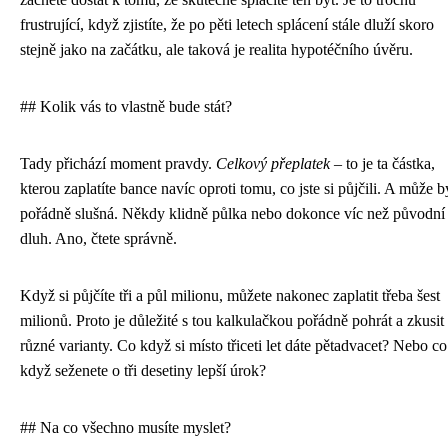
frustrující, když zjistíte, že po pěti letech splácení stále dluží skoro
stejně jako na začátku, ale taková je realita hypotéčního úvěru.
## Kolik vás to vlastně bude stát?
Tady přichází moment pravdy.
Celkový přeplatek
– to je ta částka,
kterou zaplatíte bance navíc oproti tomu, co jste si půjčili. A může b
pořádně slušná. Někdy klidně půlka nebo dokonce víc než původní
dluh. Ano, čtete správně.
Když si půjčíte tři a půl milionu, můžete nakonec zaplatit třeba šest
milionů. Proto je důležité s tou kalkulačkou pořádně pohrát a zkusit
různé varianty. Co když si místo třiceti let dáte pětadvacet? Nebo co
když seženete o tři desetiny lepší úrok?
## Na co všechno musíte myslet?