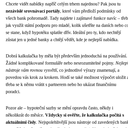
Chcete vidět nabídky napříč celým trhem najednou? Pak jsou tu
nezávislé srovnávací portály
, které vám předloží podmínky od
všech bank pohromadě. Tady najdete i zajímavé funkce navíc – tře
jak využít státní podporu pro mladé, kolik ušetříte na daních nebo c
se stane, když hypotéku splatíte dřív. Ideální pro ty, kdo nechtějí
zůstat jen u jedné banky a chtějí vědět, kde je nejlepší nabídka.
Dobrá kalkulačka by měla být především jednoduchá na používání.
Žádné komplikované formuláře nebo nesrozumitelné pojmy.
Nejlep
nástroje vám rovnou vysvětlí
, co jednotlivé výrazy znamenají, a
povedou vás krok za krokem. Hodí se také možnost výpočet uložit 
třeba se k němu vrátit s partnerem nebo ho ukázat finančnímu
poradci.
Pozor ale – hypoteční sazby se mění opravdu často, někdy i
několikrát do měsíce.
Vždycky si ověřte, že kalkulačka počítá s
aktuálními čísly
. Nejspolehlivější jsou nástroje od zavedených ban