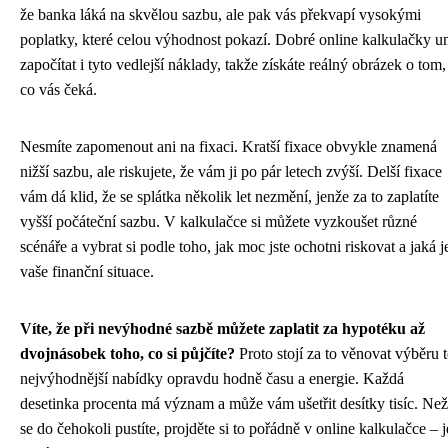
že banka láká na skvělou sazbu, ale pak vás překvapí vysokými
poplatky, které celou výhodnost pokazí. Dobré online kalkulačky u
započítat i tyto vedlejší náklady, takže získáte reálný obrázek o tom,
co vás čeká.
Nesmíte zapomenout ani na fixaci. Kratší fixace obvykle znamená
nižší sazbu, ale riskujete, že vám ji po pár letech zvýší. Delší fixace
vám dá klid, že se splátka několik let nezmění, jenže za to zaplatíte
vyšší počáteční sazbu. V kalkulačce si můžete vyzkoušet různé
scénáře a vybrat si podle toho, jak moc jste ochotni riskovat a jaká j
vaše finanční situace.
Víte, že při nevýhodné sazbě můžete zaplatit za hypotéku až
dvojnásobek toho, co si půjčíte?
Proto stojí za to věnovat výběru t
nejvýhodnější nabídky opravdu hodně času a energie. Každá
desetinka procenta má význam a může vám ušetřit desítky tisíc. Než
se do čehokoli pustíte, projděte si to pořádně v online kalkulačce – j