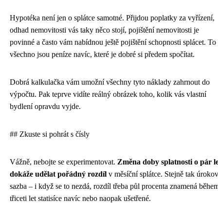
Hypotéka není jen o splátce samotné. Přijdou poplatky za vyřízení,
odhad nemovitosti vás taky něco stojí, pojištění nemovitosti je
povinné a často vám nabídnou ještě pojištění schopnosti splácet. To
všechno jsou peníze navíc, které je dobré si předem spočítat.
Dobrá kalkulačka vám umožní všechny tyto náklady zahrnout do
výpočtu. Pak teprve vidíte reálný obrázek toho, kolik vás vlastní
bydlení opravdu vyjde.
## Zkuste si pohrát s čísly
Vážně, nebojte se experimentovat.
Změna doby splatnosti o pár l
dokáže udělat pořádný rozdíl
v měsíční splátce. Stejně tak úroko
sazba – i když se to nezdá, rozdíl třeba půl procenta znamená běhe
třiceti let statisíce navíc nebo naopak ušetřené.