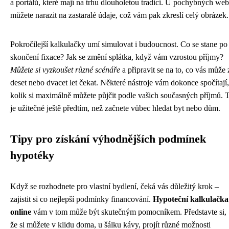
a portálů, které mají na trhu dlouholetou tradici. U pochybných we
můžete narazit na zastaralé údaje, což vám pak zkreslí celý obrázek.
Pokročilejší kalkulačky umí simulovat i budoucnost. Co se stane po
skončení fixace? Jak se změní splátka, když vám vzrostou příjmy?
Můžete si vyzkoušet různé scénáře
a připravit se na to, co vás může 
deset nebo dvacet let čekat. Některé nástroje vám dokonce spočítají,
kolik si maximálně můžete půjčit podle vašich současných příjmů. 
je užitečné ještě předtím, než začnete vůbec hledat byt nebo dům.
Tipy pro získání výhodnějších podmínek
hypotéky
Když se rozhodnete pro vlastní bydlení, čeká vás důležitý krok –
zajistit si co nejlepší podmínky financování.
Hypoteční kalkulačka
online
vám v tom může být skutečným pomocníkem. Představte si,
že si můžete v klidu doma, u šálku kávy, projít různé možnosti