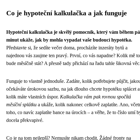
Co je hypoteční kalkulačka a jak funguje
Hypoteční kalkulačka je skvělý pomocník, který vám během pá
minut ukáže, jak by mohla vypadat vaše budoucí hypotéka.
Představte si, že sedíte večer doma, procházíte inzeráty bytů a
najednou vás zaujme ten pravý. První, co vás napadne? Kolik mě to
bude měsíčně stát? A přesně tady přichází na řadu tahle šikovná věc
Funguje to vlastně jednoduše. Zadáte, kolik potřebujete půjčit, jako
očekáváte úrokovou sazbu, na jak dlouho chcete hypotéku splácet a
kolik máte vlastních úspor.
Kalkulačka vám pak rovnou spočítá
měsíční splátku
a ukáže, kolik nakonec celkově zaplatíte. Ano, včet
toho, co navíc zaplatíte bance na úrocích – a věřte, že to číslo umí b
docela překvapivé.
Co je na tom nejlepší? Nemusíte nikam chodit. Žádné fronty na