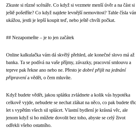
Zkuste si různé scénáře. Co když si vezmete menší úvěr a na část si
ještě pošetříte? Co když najdete levnější nemovitost? Tahle čísla vá
ukážou, jestli je lepší koupit teď, nebo ještě chvíli počkat.
## Nezapomeňte – je to jen začátek
Online kalkulačka vám dá skvělý přehled, ale konečné slovo má až
banka. Ta se podívá na vaše příjmy, závazky, pracovní smlouvu a
teprve pak řekne ano nebo ne. Přesto je
dobré přijít na jednání
připravení
a vědět, o čem mluvíte.
Když budete vědět, jakou splátku zvládnete a kolik vás hypotéka
celkově vyjde, nebudete se nechat zlákat na něco, co pak budete třic
let s vypětím všech sil splácet. Vlastní bydlení je krásná věc, ale
jenom když si ho můžete dovolit bez toho, abyste se celý život
odřekli všeho ostatního.