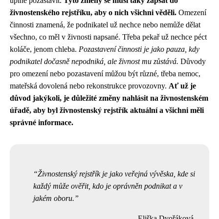
úplně pozastavit.
Tyto změny se musí taky zapsat do
živnostenského rejstříku, aby o nich všichni věděli.
Omezení
činnosti znamená, že podnikatel už nechce nebo nemůže dělat
všechno, co měl v živnosti napsané. Třeba pekař už nechce péct
koláče, jenom chleba.
Pozastavení činnosti je jako pauza, kdy
podnikatel dočasně nepodniká, ale živnost mu zůstává.
Důvody
pro omezení nebo pozastavení můžou být různé, třeba nemoc,
mateřská dovolená nebo rekonstrukce provozovny.
Ať už je
důvod jakýkoli, je důležité změny nahlásit na živnostenském
úřadě, aby byl živnostenský rejstřík aktuální a všichni měli
správné informace.
Živnostenský rejstřík je jako veřejná vývěska, kde si
každý může ověřit, kdo je oprávněn podnikat a v
jakém oboru.
Eliška Dvořáková