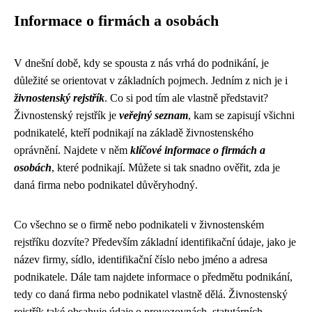
Informace o firmách a osobách
V dnešní době, kdy se spousta z nás vrhá do podnikání, je
důležité se orientovat v základních pojmech. Jedním z nich je i
živnostenský rejstřík
. Co si pod tím ale vlastně představit?
Živnostenský rejstřík je
veřejný seznam
, kam se zapisují všichni
podnikatelé, kteří podnikají na základě živnostenského
oprávnění. Najdete v něm
klíčové informace o firmách a
osobách
, které podnikají. Můžete si tak snadno ověřit, zda je
daná firma nebo podnikatel důvěryhodný.
Co všechno se o firmě nebo podnikateli v živnostenském
rejstříku dozvíte? Především základní identifikační údaje, jako je
název firmy, sídlo, identifikační číslo nebo jméno a adresa
podnikatele. Dále tam najdete informace o předmětu podnikání,
tedy co daná firma nebo podnikatel vlastně dělá. Živnostenský
rejstřík také obsahuje údaje o provozovnách, statutárních