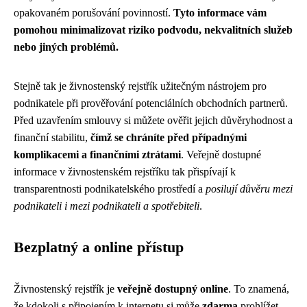
opakovaném porušování povinností.
Tyto informace vám
pomohou minimalizovat riziko podvodu, nekvalitních služeb
nebo jiných problémů.
Stejně tak je živnostenský rejstřík užitečným nástrojem pro
podnikatele při prověřování potenciálních obchodních partnerů.
Před uzavřením smlouvy si můžete ověřit jejich důvěryhodnost a
finanční stabilitu,
čímž se chráníte před případnými
komplikacemi a finančními ztrátami
. Veřejně dostupné
informace v živnostenském rejstříku tak přispívají k
transparentnosti podnikatelského prostředí a
posilují důvěru mezi
podnikateli i mezi podnikateli a spotřebiteli
.
Bezplatný a online přístup
Živnostenský rejstřík je
veřejně dostupný online
. To znamená,
že kdokoli s připojením k internetu si může
zdarma
prohlížet