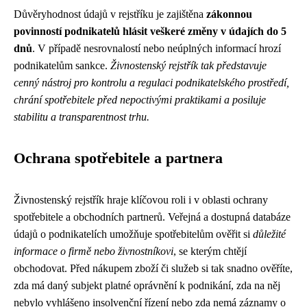
Důvěryhodnost údajů v rejstříku je zajištěna
zákonnou
povinností podnikatelů hlásit veškeré změny v údajích do 5
dnů
. V případě nesrovnalostí nebo neúplných informací hrozí
podnikatelům sankce.
Živnostenský rejstřík tak představuje
cenný nástroj pro kontrolu a regulaci podnikatelského prostředí,
chrání spotřebitele před nepoctivými praktikami a posiluje
stabilitu a transparentnost trhu.
Ochrana spotřebitele a partnera
Živnostenský rejstřík hraje klíčovou roli i v oblasti ochrany
spotřebitele a obchodních partnerů. Veřejná a dostupná databáze
údajů o podnikatelích umožňuje spotřebitelům ověřit si
důležité
informace o firmě nebo živnostníkovi
, se kterým chtějí
obchodovat. Před nákupem zboží či služeb si tak snadno ověříte,
zda má daný subjekt platné oprávnění k podnikání, zda na něj
nebylo vyhlášeno insolvenční řízení nebo zda nemá záznamy o