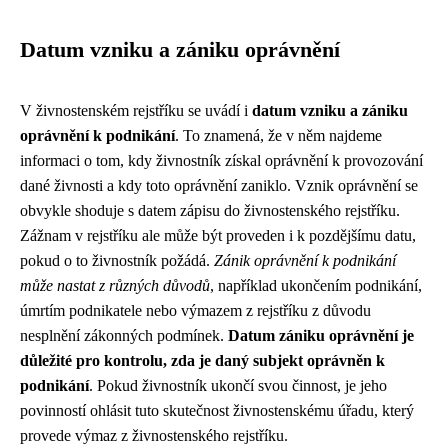
Datum vzniku a zániku oprávnění
V živnostenském rejstříku se uvádí i
datum vzniku a zániku
oprávnění k podnikání
. To znamená, že v něm najdeme
informaci o tom, kdy živnostník získal oprávnění k provozování
dané živnosti a kdy toto oprávnění zaniklo. Vznik oprávnění se
obvykle shoduje s datem zápisu do živnostenského rejstříku.
Zážnam v rejstříku ale může být proveden i k pozdějšímu datu,
pokud o to živnostník požádá.
Zánik oprávnění k podnikání
může nastat z různých důvodů
, například ukončením podnikání,
úmrtím podnikatele nebo výmazem z rejstříku z důvodu
nesplnění zákonných podmínek.
Datum zániku oprávnění je
důležité pro kontrolu, zda je daný subjekt oprávněn k
podnikání
. Pokud živnostník ukončí svou činnost, je jeho
povinností ohlásit tuto skutečnost živnostenskému úřadu, který
provede výmaz z živnostenského rejstříku.