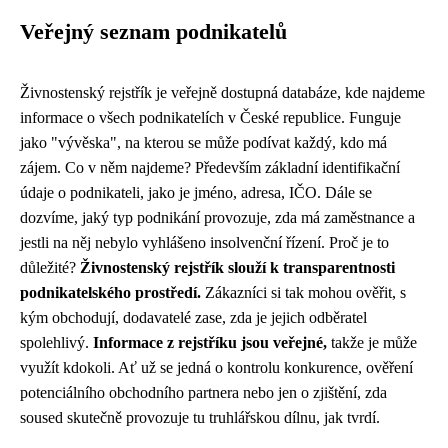
Veřejný seznam podnikatelů
Živnostenský rejstřík je veřejně dostupná databáze, kde najdeme
informace o všech podnikatelích v České republice. Funguje
jako "vývěska", na kterou se může podívat každý, kdo má
zájem. Co v něm najdeme? Především základní identifikační
údaje o podnikateli, jako je jméno, adresa, IČO. Dále se
dozvíme, jaký typ podnikání provozuje, zda má zaměstnance a
jestli na něj nebylo vyhlášeno insolvenční řízení. Proč je to
důležité?
Živnostenský rejstřík slouží k transparentnosti
podnikatelského prostředí.
Zákazníci si tak mohou ověřit, s
kým obchodují, dodavatelé zase, zda je jejich odběratel
spolehlivý.
Informace z rejstříku jsou veřejné,
takže je může
využít kdokoli. Ať už se jedná o kontrolu konkurence, ověření
potenciálního obchodního partnera nebo jen o zjištění, zda
soused skutečně provozuje tu truhlářskou dílnu, jak tvrdí.