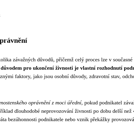
u
oprávnění
olika závažných důvodů, přičemž celý proces lze v současné 
 důvodem pro ukončení živnosti je vlastní rozhodnutí pod
znými faktory, jako jsou osobní důvody, zdravotní stav, od
ivnostenského oprávnění z moci úřední
, pokud podnikatel zá
říklad dlouhodobé neprovozování živnosti po dobu delší než 4
ta bezúhonnosti podnikatele nebo vznik překážky provozován