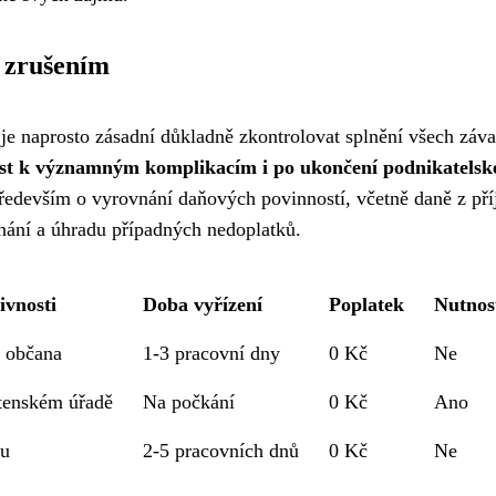
d zrušením
e naprosto zásadní důkladně zkontrolovat splnění všech záva
st k významným komplikacím i po ukončení podnikatelské
především o vyrovnání daňových povinností, včetně daně z pří
nání a úhradu případných nedoplatků.
ivnosti
Doba vyřízení
Poplatek
Nutnos
l občana
1-3 pracovní dny
0 Kč
Ne
tenském úřadě
Na počkání
0 Kč
Ano
ou
2-5 pracovních dnů
0 Kč
Ne