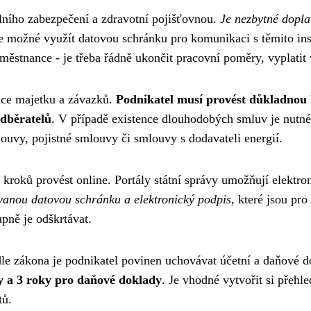
álního zabezpečení a zdravotní pojišťovnou.
Je nezbytné doplat
je možné využít datovou schránku pro komunikaci s těmito ins
městnance - je třeba řádně ukončit pracovní poměry, vyplati
zace majetku a závazků.
Podnikatel musí provést důkladnou 
dběratelů
. V případě existence dlouhodobých smluv je nutné 
ouvy, pojistné smlouvy či smlouvy s dodavateli energií.
kroků provést online. Portály státní správy umožňují elektro
ovanou datovou schránku a elektronický podpis
, které jsou pr
upně je odškrtávat.
e zákona je podnikatel povinen uchovávat účetní a daňové do
dy a 3 roky pro daňové doklady
. Je vhodné vytvořit si přehl
tů.