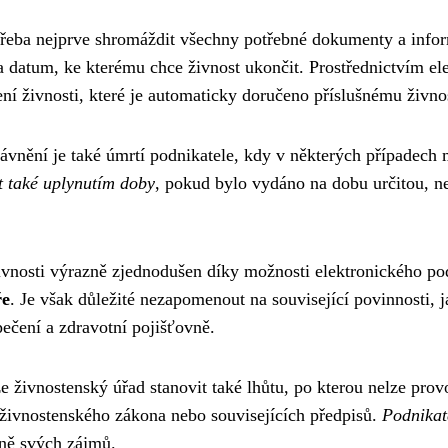
třeba nejprve shromáždit všechny potřebné dokumenty a infor
 a datum, ke kterému chce živnost ukončit. Prostřednictvím e
í živnosti, které je automaticky doručeno příslušnému živn
vnění je také úmrtí podnikatele, kdy v některých případech 
t také uplynutím doby
, pokud bylo vydáno na dobu určitou, n
živnosti výrazně zjednodušen díky možnosti elektronického p
ře
. Je však důležité nezapomenout na související povinnosti, 
ečení a zdravotní pojišťovně.
e živnostenský úřad stanovit také lhůtu, po kterou nelze pro
živnostenského zákona nebo souvisejících předpisů.
Podnikat
aně svých zájmů.