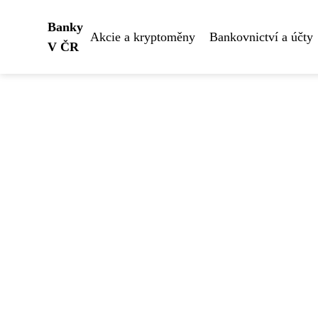
Banky
Akcie a kryptoměny
Bankovnictví a účty
V ČR