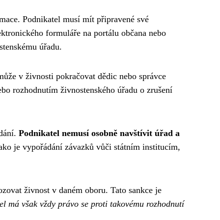
mace. Podnikatel musí mít připravené své
lektronického formuláře na portálu občana nebo
ostenskému úřadu.
může v živnosti pokračovat dědic nebo správce
ebo rozhodnutím živnostenského úřadu o zrušení
odání.
Podnikatel nemusí osobně navštívit úřad a
jako je vypořádání závazků vůči státním institucím,
vozovat živnost v daném oboru. Tato sankce je
el má však vždy právo se proti takovému rozhodnutí