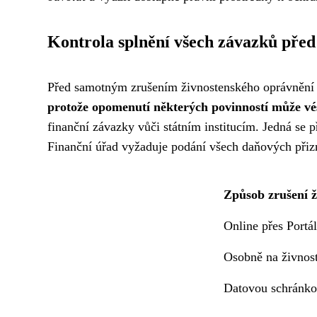
Kontrola splnění všech závazků pře
Před samotným zrušením živnostenského oprávnění j
protože opomenutí některých povinností může vé
finanční závazky vůči státním institucím. Jedná se 
Finanční úřad vyžaduje podání všech daňových přiz
Způsob zrušení ž
Online přes Portá
Osobně na živnos
Datovou schránk