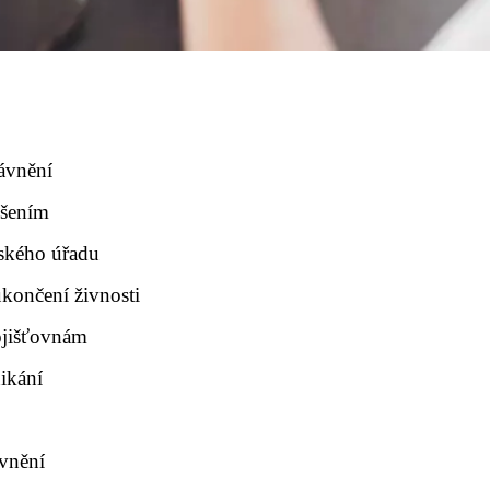
ávnění
ušením
nského úřadu
ukončení živnosti
ojišťovnám
ikání
ávnění