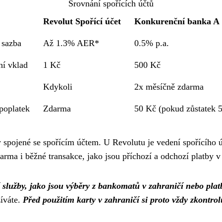
Srovnání spořících účtů
Revolut Spořící účet
Konkurenční banka A
 sazba
Až 1.3% AER*
0.5% p.a.
í vklad
1 Kč
500 Kč
Kdykoli
2x měsíčně zdarma
poplatek
Zdarma
50 Kč (pokud zůstatek 
y spojené se spořícím účtem. U Revolutu je vedení spořícího 
darma i běžné transakce, jako jsou příchozí a odchozí platby 
ší služby, jako jsou výběry z bankomatů v zahraničí nebo plat
žíváte.
Před použitím karty v zahraničí si proto vždy zkontro