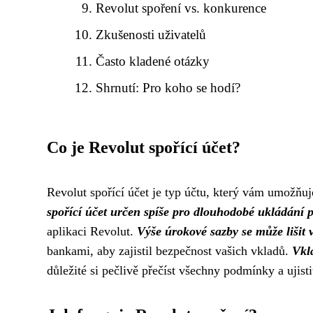
Revolut spoření vs. konkurence
Zkušenosti uživatelů
Často kladené otázky
Shrnutí: Pro koho se hodí?
Co je Revolut spořící účet?
Revolut spořící účet je typ účtu, který vám umožňuj
spořící účet určen spíše pro dlouhodobé ukládání 
aplikaci Revolut.
Výše úrokové sazby se může lišit v
bankami, aby zajistil bezpečnost vašich vkladů.
Vkla
důležité si pečlivě přečíst všechny podmínky a ujis