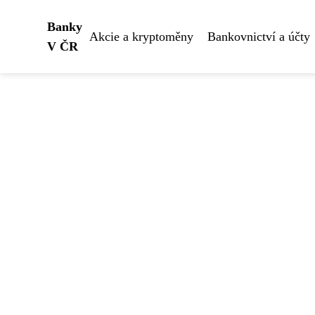
Banky
Akcie a kryptoměny
Bankovnictví a účty
V ČR