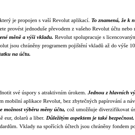
který je propojen s vaší Revolut aplikací.
To znamená, že k n
ete provést jednoduše převodem z vašeho Revolut účtu nebo 
olené měně a výši vkladu.
Revolut spolupracuje s licencovaným
volut jsou chráněny programem pojištění vkladů až do výše 
tatku na účtu.
dnotit své úspory s atraktivním úrokem.
Jednou z hlavních vý
ím mobilní aplikace Revolut, bez zbytečných papírování a náv
je možnost výběru měny účtu,
což umožňuje diverzifikovat ús
 eur, dolarů a liber.
Důležitým aspektem je také bezpečnost.
ndardům. Vklady na spořících účtech jsou chráněny fondem poj