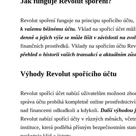
Jak funguje Revolut spoření?
Revolut spoření funguje na principu spořicího účtu, 
k vašemu běžnému účtu.
Vklad na spořicí účet můž
denně a jejich výše se může lišit v závislosti na zv
finančních prostředků. Vklady na spořicím účtu Re
přehled o historii vašich transakcí a aktuálním zůs
Výhody Revolut spořícího účtu
Revolut spořící účet nabízí uživatelům možnost zho
správa účtu probíhá kompletně online prostřednictv
nad financemi odkudkoli a kdykoli.
Další výhodou 
Revolut nabízí spořící účty v různých měnách, včetně
instituce, která podléhá přísným bezpečnostním sta
poskytuje klid a jistotu.