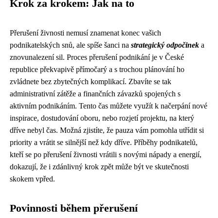
Krok za krokem: Jak na to
Přerušení živnosti nemusí znamenat konec vašich
podnikatelských snů, ale spíše šanci na
strategický odpočinek
a
znovunalezení sil. Proces přerušení podnikání je v České
republice překvapivě přímočarý a s trochou plánování ho
zvládnete bez zbytečných komplikací. Zbavíte se tak
administrativní zátěže a finančních závazků spojených s
aktivním podnikáním. Tento čas můžete využít k načerpání nové
inspirace, dostudování oboru, nebo rozjetí projektu, na který
dříve nebyl čas. Možná zjistíte, že pauza vám pomohla utřídit si
priority a vrátit se silnější než kdy dříve. Příběhy podnikatelů,
kteří se po přerušení živnosti vrátili s novými nápady a energií,
dokazují, že i zdánlivný krok zpět může být ve skutečnosti
skokem vpřed.
Povinnosti během přerušení