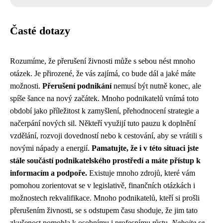
Časté dotazy
Rozumíme, že přerušení živnosti může s sebou nést mnoho
otázek. Je přirozené, že vás zajímá, co bude dál a jaké máte
možnosti.
Přerušení podnikání
nemusí být nutně konec, ale
spíše šance na nový začátek. Mnoho podnikatelů vnímá toto
období jako příležitost k zamyšlení, přehodnocení strategie a
načerpání nových sil. Někteří využijí tuto pauzu k doplnění
vzdělání, rozvoji dovedností nebo k cestování, aby se vrátili s
novými nápady a energií.
Pamatujte, že i v této situaci jste
stále součástí podnikatelského prostředí a máte přístup k
informacím a podpoře.
Existuje mnoho zdrojů, které vám
pomohou zorientovat se v legislativě, finančních otázkách i
možnostech rekvalifikace. Mnoho podnikatelů, kteří si prošli
přerušením živnosti, se s odstupem času shoduje, že jim tato
zkušenost pomohla k osobnímu i profesnímu růstu.
Nebojte se