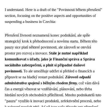
I understand. Here is a draft of the "Povinnosti během přerušení"
section, focusing on the positive aspects and opportunities of
suspending a business in Czechia:
Přerušení živnosti neznamená konec podnikání, ale spíše
strategický krok k přehodnocení a novému startu. Během této
pauzy sice platí některé povinnosti, ale zároveň se otevírá
prostor pro rozvoj a inovace.
Stále je nutné například
komunikovat s úřady, jako je Finanční správa a Správa
sociálního zabezpečení, a plnit si případné daňové
povinnosti.
To ale umožňuje udržet si přehled o financích a
připravit se na hladký restart podnikání.
Zároveň odpadá
administrativa spojená s běžným chodem firmy,
což vám dává
čas a energii věnovat se vzdělávání, plánování, nebo třeba
hledání nových obchodních příležitostí. Mnoho podnikatelů tuto
"pauzu" využilo k inovaci produktů, zefektivnění procesů, nebo
k nalezení nových trhů. Ať už jsou vaše důvody pro přerušení