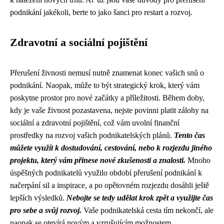
podnikání jakékoli, berte to jako šanci pro restart a rozvoj.
Zdravotní a sociální pojištění
Přerušení živnosti nemusí nutně znamenat konec vašich snů o
podnikání. Naopak, může to být strategický krok, který vám
poskytne prostor pro nové začátky a příležitosti. Během doby,
kdy je vaše živnost pozastavena, nejste povinni platit zálohy na
sociální a zdravotní pojištění, což vám uvolní finanční
prostředky na rozvoj vašich podnikatelských plánů.
Tento čas
můžete využít k dostudování, cestování, nebo k rozjezdu jiného
projektu, který vám přinese nové zkušenosti a znalosti.
Mnoho
úspěšných podnikatelů využilo období přerušení podnikání k
načerpání sil a inspirace, a po opětovném rozjezdu dosáhli ještě
lepších výsledků.
Nebojte se tedy udělat krok zpět a využijte čas
pro sebe a svůj rozvoj.
Vaše podnikatelská cesta tím nekončí, ale
naopak se otevírá novým a vzrušujícím možnostem.