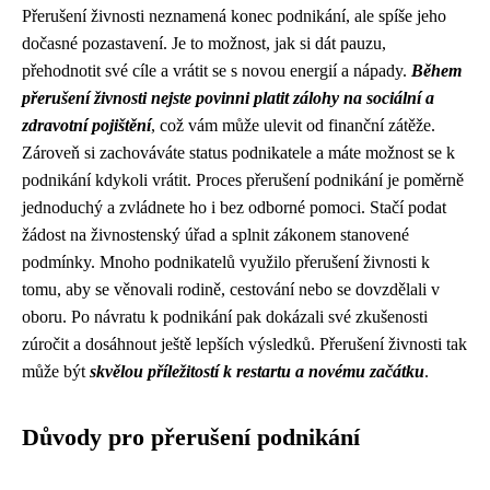
Přerušení živnosti neznamená konec podnikání, ale spíše jeho
dočasné pozastavení. Je to možnost, jak si dát pauzu,
přehodnotit své cíle a vrátit se s novou energií a nápady.
Během
přerušení živnosti nejste povinni platit zálohy na sociální a
zdravotní pojištění
, což vám může ulevit od finanční zátěže.
Zároveň si zachováváte status podnikatele a máte možnost se k
podnikání kdykoli vrátit. Proces přerušení podnikání je poměrně
jednoduchý a zvládnete ho i bez odborné pomoci. Stačí podat
žádost na živnostenský úřad a splnit zákonem stanovené
podmínky. Mnoho podnikatelů využilo přerušení živnosti k
tomu, aby se věnovali rodině, cestování nebo se dovzdělali v
oboru. Po návratu k podnikání pak dokázali své zkušenosti
zúročit a dosáhnout ještě lepších výsledků. Přerušení živnosti tak
může být
skvělou příležitostí k restartu a novému začátku
.
Důvody pro přerušení podnikání