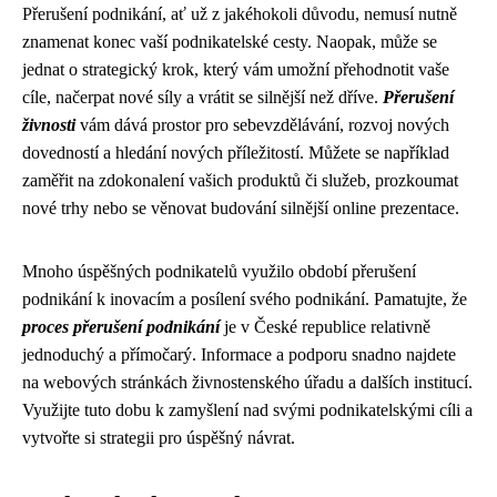
Přerušení podnikání, ať už z jakéhokoli důvodu, nemusí nutně
znamenat konec vaší podnikatelské cesty. Naopak, může se
jednat o strategický krok, který vám umožní přehodnotit vaše
cíle, načerpat nové síly a vrátit se silnější než dříve.
Přerušení
živnosti
vám dává prostor pro sebevzdělávání, rozvoj nových
dovedností a hledání nových příležitostí. Můžete se například
zaměřit na zdokonalení vašich produktů či služeb, prozkoumat
nové trhy nebo se věnovat budování silnější online prezentace.
Mnoho úspěšných podnikatelů využilo období přerušení
podnikání k inovacím a posílení svého podnikání. Pamatujte, že
proces přerušení podnikání
je v České republice relativně
jednoduchý a přímočarý. Informace a podporu snadno najdete
na webových stránkách živnostenského úřadu a dalších institucí.
Využijte tuto dobu k zamyšlení nad svými podnikatelskými cíli a
vytvořte si strategii pro úspěšný návrat.