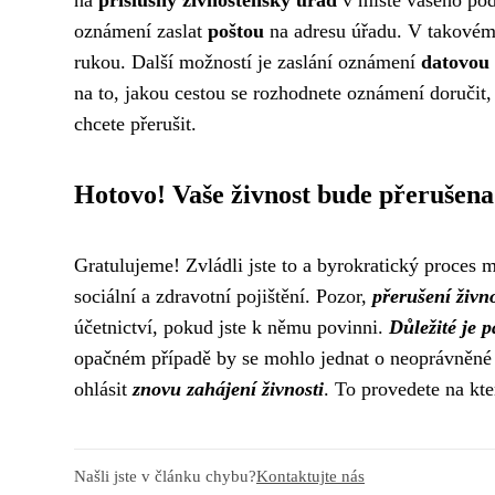
na
příslušný živnostenský úřad
v místě vašeho pod
oznámení zaslat
poštou
na adresu úřadu. V takovém 
rukou. Další možností je zaslání oznámení
datovou
na to, jakou cestou se rozhodnete oznámení doručit
chcete přerušit.
Hotovo! Vaše živnost bude přerušena o
Gratulujeme! Zvládli jste to a byrokratický proces má
sociální a zdravotní pojištění. Pozor,
přerušení živn
účetnictví, pokud jste k němu povinni.
Důležité je 
opačném případě by se mohlo jednat o neoprávněné 
ohlásit
znovu zahájení živnosti
. To provedete na kt
Našli jste v článku chybu?
Kontaktujte nás