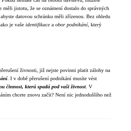
i. Pokud nemáte čas na osobní návštěvu, můžete
 měli jistotu, že se oznámení dostalo do správných
e, abyste datovou schránku měli zřízenou. Bez ohledu
 jako je vaše
identifikace
a
obor podnikání
, který
erušení živnosti, již nejste povinni platit zálohy na
nání
. I v době přerušení podnikání musíte vést
u činnost, která spadá pod vaši živnost
. V
áním chcete znovu začít? Není nic jednoduššího než