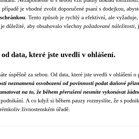
nikání. Nezapomeňte si s sebou vzít platný doklad totožnost
případě je vhodné zvolit doporučené psaní s dodejkou, abyste
 schránkou
. Tento způsob je rychlý a efektivní, ale vyžaduj
, je důležité, aby obsahovalo všechny
požadované náležitosti
,
d data, které jste uvedli v ohlášení.
te úspěšně za sebou. Od data, které jste uvedli v ohlášení o př
osti neznamená osvobození od povinnosti podat daňové přiz
pamatovat na to, že během přerušení nesmíte vykonávat žádno
podnikání. A co když si během pauzy rozmyslíte, že s podnik
erémkoliv živnostenském úřadě.