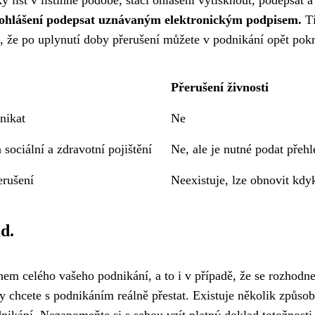
 list v listinné podobě, stačí ohlášení vytisknout, podepsat 
né ohlášení podepsat uznávaným elektronickým podpisem.
Tí
, že po uplynutí doby přerušení můžete v podnikání opět pok
Přerušení živnosti
nikat
Ne
 sociální a zdravotní pojištění
Ne, ale je nutné podat přeh
erušení
Neexistuje, lze obnovit kdy
d.
em celého vašeho podnikání, a to i v případě, že se rozhodne
y chcete s podnikáním reálně přestat. Existuje několik způso