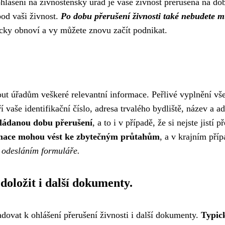
lášení na živnostenský úřad je vaše živnost přerušena na dob
od vaši živnost.
Po dobu přerušení živnosti také nebudete mus
icky obnoví a vy můžete znovu začít podnikat.
nout úřadům veškeré relevantní informace. Peřlivé vyplnění vš
vaše identifikační číslo, adresa trvalého bydliště, název a a
kládanou dobu přerušení
, a to i v případě, že si nejste jis
rmace mohou vést ke zbytečným průtahům
, a v krajním příp
 odesláním formuláře.
 doložit i další dokumenty.
ovat k ohlášení přerušení živnosti i další dokumenty.
Typick