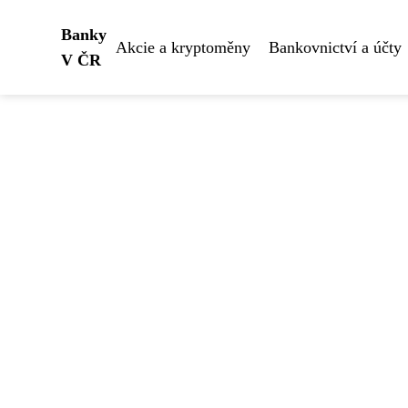
Banky
Akcie a kryptoměny
Bankovnictví a účty
V ČR