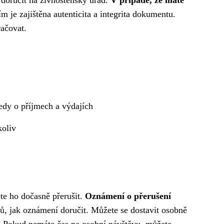
a doručit na živnostenský úřad.
V případě, že máte
m je zajištěna autenticita a integrita dokumentu.
račovat.
ledy o příjmech a výdajích
koliv
te ho dočasně přerušit.
Oznámení o přerušení
bů, jak oznámení doručit. Můžete se dostavit osobně