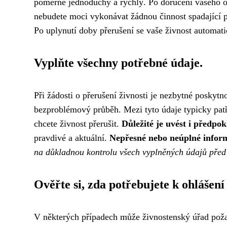
poměrně jednoduchý a rychlý. Po doručení vašeho oh
nebudete moci vykonávat žádnou činnost spadající p
Po uplynutí doby přerušení se vaše živnost automat
Vyplňte všechny potřebné údaje.
Při žádosti o přerušení živnosti je nezbytné poskyt
bezproblémový průběh. Mezi tyto údaje typicky patří 
chcete živnost přerušit.
Důležité je uvést i předpo
pravdivé a aktuální.
Nepřesné nebo neúplné info
na důkladnou kontrolu všech vyplněných údajů před
Ověřte si, zda potřebujete k ohlášení
V některých případech může živnostenský úřad požad