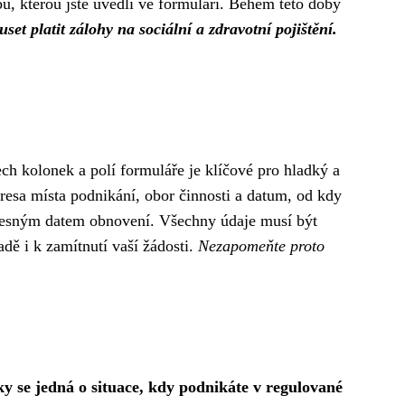
u, kterou jste uvedli ve formuláři. Během této doby
et platit zálohy na sociální a zdravotní pojištění.
ech kolonek a polí formuláře je klíčové pro hladký a
dresa místa podnikání, obor činnosti a datum, od kdy
tí přesným datem obnovení. Všechny údaje musí být
adě i k zamítnutí vaší žádosti.
Nezapomeňte proto
y se jedná o situace, kdy podnikáte v regulované