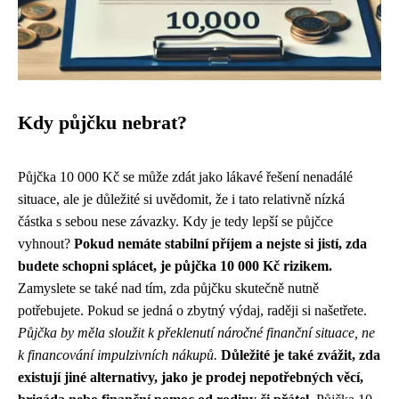
Kdy půjčku nebrat?
Půjčka 10 000 Kč se může zdát jako lákavé řešení nenadálé
situace, ale je důležité si uvědomit, že i tato relativně nízká
částka s sebou nese závazky. Kdy je tedy lepší se půjčce
vyhnout?
Pokud nemáte stabilní příjem a nejste si jistí, zda
budete schopni splácet, je půjčka 10 000 Kč rizikem.
Zamyslete se také nad tím, zda půjčku skutečně nutně
potřebujete. Pokud se jedná o zbytný výdaj, raději si našetřete.
Půjčka by měla sloužit k překlenutí náročné finanční situace, ne
k financování impulzivních nákupů.
Důležité je také zvážit, zda
existují jiné alternativy, jako je prodej nepotřebných věcí,