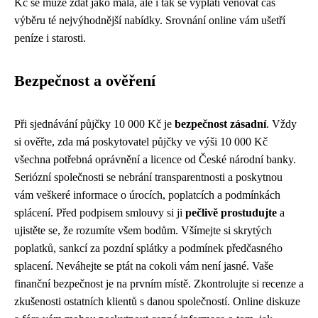
Kč se může zdát jako malá, ale i tak se vyplatí věnovat čas
výběru té nejvýhodnější nabídky. Srovnání online vám ušetří
peníze i starosti.
Bezpečnost a ověření
Při sjednávání půjčky 10 000 Kč je
bezpečnost zásadní
. Vždy
si ověřte, zda má poskytovatel půjčky ve výši 10 000 Kč
všechna potřebná oprávnění a licence od České národní banky.
Seriózní společnosti se nebrání transparentnosti a poskytnou
vám veškeré informace o úrocích, poplatcích a podmínkách
splácení. Před podpisem smlouvy si ji
pečlivě prostudujte
a
ujistěte se, že rozumíte všem bodům. Všímejte si skrytých
poplatků, sankcí za pozdní splátky a podmínek předčasného
splacení. Neváhejte se ptát na cokoli vám není jasné. Vaše
finanční bezpečnost je na prvním místě. Zkontrolujte si recenze a
zkušenosti ostatních klientů s danou společností. Online diskuze