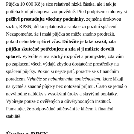
Půjčka 10 000 Kč je sice relativně nízká částka, ale i tak je
potřeba k ní přistupovat zodpovědně. Před podpisem smlouvy si
pečlivě prostudujte všechny podmínky
, zejména úrokovou
sazbu, RPSN, délku splatnosti a sankce za pozdní splácení.
Nezapomeňte, že i malá půjčka se může snadno prodražit,
pokud nebudete splácet včas.
Důležité je také zvážit, zda
půjčku skutečně potřebujete a zda si ji můžete dovolit
splácet.
Vytvořte si realistický rozpočet a promyslete, zda vám
po zaplacení všech výdajů zbydou dostatečné prostředky na
splácení půjčky. Pokud si nejste jistí, poraďte se s finančním
poradcem.
Vyhněte se nebankovním společnostem
, které lákají
na rychlé a snadné půjčky bez doložení příjmu. Často se jedná o
nevýhodné nabídky s vysokými úroky a skrytými poplatky.
Vybírejte pouze z ověřených a důvěryhodných institucí.
Pamatujte, že zodpovědné půjčování je klíčem k finanční
stabilitě.