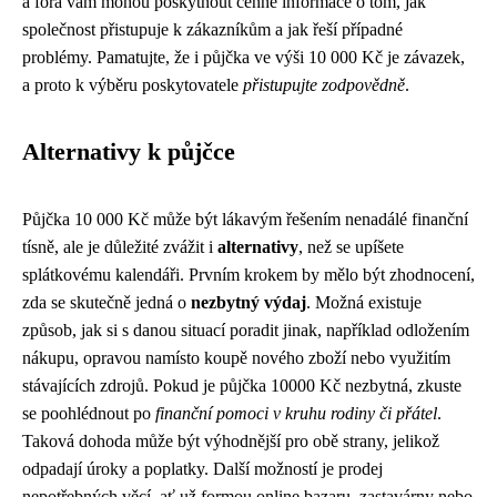
a fóra vám mohou poskytnout cenné informace o tom, jak
společnost přistupuje k zákazníkům a jak řeší případné
problémy. Pamatujte, že i půjčka ve výši 10 000 Kč je závazek,
a proto k výběru poskytovatele
přistupujte zodpovědně
.
Alternativy k půjčce
Půjčka 10 000 Kč může být lákavým řešením nenadálé finanční
tísně, ale je důležité zvážit i
alternativy
, než se upíšete
splátkovému kalendáři. Prvním krokem by mělo být zhodnocení,
zda se skutečně jedná o
nezbytný výdaj
. Možná existuje
způsob, jak si s danou situací poradit jinak, například odložením
nákupu, opravou namísto koupě nového zboží nebo využitím
stávajících zdrojů. Pokud je půjčka 10000 Kč nezbytná, zkuste
se poohlédnout po
finanční pomoci v kruhu rodiny či přátel
.
Taková dohoda může být výhodnější pro obě strany, jelikož
odpadají úroky a poplatky. Další možností je prodej
nepotřebných věcí, ať už formou online bazaru, zastavárny nebo