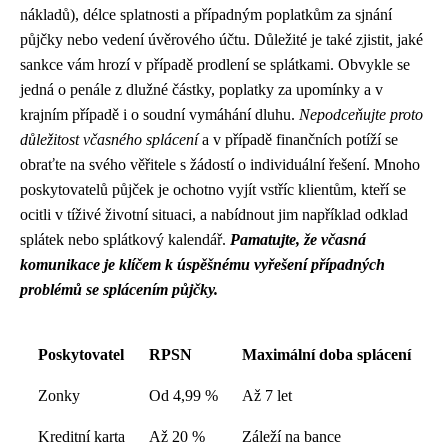
nákladů), délce splatnosti a případným poplatkům za sjnání
půjčky nebo vedení úvěrového účtu. Důležité je také zjistit, jaké
sankce vám hrozí v případě prodlení se splátkami. Obvykle se
jedná o penále z dlužné částky, poplatky za upomínky a v
krajním případě i o soudní vymáhání dluhu.
Nepodceňujte proto
důležitost včasného splácení
a v případě finančních potíží se
obraťte na svého věřitele s žádostí o individuální řešení. Mnoho
poskytovatelů půjček je ochotno vyjít vstříc klientům, kteří se
ocitli v tíživé životní situaci, a nabídnout jim například odklad
splátek nebo splátkový kalendář.
Pamatujte, že včasná
komunikace je klíčem k úspěšnému vyřešení případných
problémů se splácením půjčky.
Poskytovatel
RPSN
Maximální doba splácení
Zonky
Od 4,99 %
Až 7 let
Kreditní karta
Až 20 %
Záleží na bance