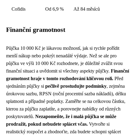
Cofidis
Od 6,9 %
Až 84 měsíců
Finanční gramotnost
Půjčka 10 000 Kč je lákavou možností, jak si rychle pořídit
menší nákup nebo pokrýt nenadálé výdaje. Než se ale pro
půjčku ve výši 10 000 Kč rozhodnete, je důležité zvážit svou
finanční situaci a uvědomit si všechny aspekty půjčky.
Finanční
gramotnost hraje v tomto rozhodování klíčovou roli.
Před
sjednáním půjčky si
pečlivě prostudujte podmínky
, zejména
úrokovou sazbu, RPSN (roční procentní sazba nákladů), délku
splatnosti a případné poplatky. Zaměřte se na celkovou částku,
kterou za půjčku zaplatíte, a porovnejte nabídky od různých
poskytovatelů.
Nezapomeňte, že i malá půjčka se může
prodražit, pokud nebudete splácet včas.
Vytvořte si
realistický rozpočet a zhodnoťte, zda budete schopni splácet