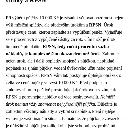
Úroky a RPSN
Při výběru půjčky 10 000 Kč je zásadní věnovat pozornost nejen
výši měsíční splátky, ale především úrokům a
RPSN
. Úrok
představuje cenu, kterou zaplatíte za vypůjčení peněz. Vyjadřuje
se v procentech z vypůjčené částky za rok. Čím nižší je úrok,
tím méně přeplatíte.
RPSN, tedy roční procentní sazba
nákladů, je komplexnějším ukazatelem než úrok
. Zahrnuje
nejen úrok, ale i další poplatky spojené s půjčkou, například
poplatek za sjnání půjčky, vedení úvěrového účtu nebo pojištění
schopnosti splácet. RPSN vám tak poskytuje úplnější obrázek o
celkové ceně půjčky ve výši 10 000 Kč. Před podpisem
smlouvy si proto pečlivě prostudujte jak úrokovou sazbu, tak
RPSN a porovnejte nabídky od více poskytovatelů.
Nejnižší
úrok nemusí vždy znamenat nejvýhodnější půjčku.
Důležité je
zohlednit všechny náklady a vybrat si nabídku, která nejlépe
vyhovuje vaší finanční situaci. Pamatujte, že půjčka je závazek a
je důležité si půjčit jen tolik, kolik jste schopni bez problémů