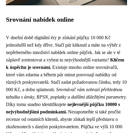
Srovnání nabídek online
V dnešní době digitální éry je získání půjčky 10 000 Kč
jednodušší než kdy dříve. Stačí pár kliknutí a máte na výběr z
nepřeberného množství nabídek online půjček. Jak se ale v té
záplavě zorientovat a vybrat tu nejvýhodnější variantu?
Klíčem
k úspěchu je srovnání.
Existuje mnoho online srovnávačů,
které vám zdarma a během pár minut porovnají nabídky od
různých poskytovatelů. Stačí zadat požadovanou částku, tedy 10
000 Kč, a dobu splatnosti.
Srovnávač vám zobrazí přehlednou
tabulku s úroky, RPSN, poplatky a dalšími důležitými parametry.
Díky tomu snadno identifikujete
nejlevnější půjčku 10000 s
nejvýhodnějšími podmínkami.
Nezapomeňte si také pročíst
recenze od ostatních klientů, abyste získali lepší představu o
zkušenostech s daným poskytovatelem. Půjčka ve výši 10 000