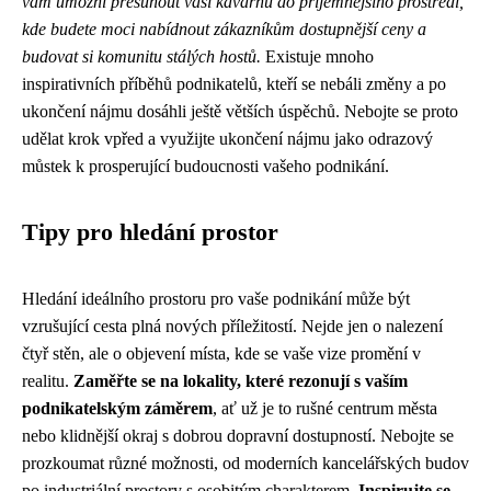
vám umožní přesunout vaši kavárnu do příjemnějšího prostředí,
kde budete moci nabídnout zákazníkům dostupnější ceny a
budovat si komunitu stálých hostů.
Existuje mnoho
inspirativních příběhů podnikatelů, kteří se nebáli změny a po
ukončení nájmu dosáhli ještě větších úspěchů. Nebojte se proto
udělat krok vpřed a využijte ukončení nájmu jako odrazový
můstek k prosperující budoucnosti vašeho podnikání.
Tipy pro hledání prostor
Hledání ideálního prostoru pro vaše podnikání může být
vzrušující cesta plná nových příležitostí. Nejde jen o nalezení
čtyř stěn, ale o objevení místa, kde se vaše vize promění v
realitu.
Zaměřte se na lokality, které rezonují s vaším
podnikatelským záměrem
, ať už je to rušné centrum města
nebo klidnější okraj s dobrou dopravní dostupností. Nebojte se
prozkoumat různé možnosti, od moderních kancelářských budov
po industriální prostory s osobitým charakterem.
Inspirujte se