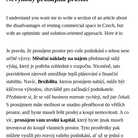
I understand you want me to write a section of an article about
the disadvantages of renting commercial space in Czech, but
with an optimistic and solution-oriented approach. Here it is:
Je pravda, že pronájem prostor pro vaše podnikání s sebou nese
určité výzvy.
Měsíční náklady na nájem
představují stálý
výdaj, který je potřeba zohlednit v rozpočtu. Nicméně, tato
pravidelnost zároveň umožňuje lepší plánování a finanční
stabilitu. Navíc,
flexibilita
, kterou pronájem nabízí, může být
klíčovou výhodou, obzvláště pro začínající podnikatele.
Představte si, že se váš business rozroste rychleji, než jste čekali.
S pronájmem máte možnost se snadno přestěhovat do větších
prostor, aniž byste museli řešit prodej a koupi nemovitosti. A co
víc,
pronájem vám uvolní kapitál
, který byste jinak museli
investovat do koupě vlastních prostor. Tyto prostředky pak
můžete využít pro rozvoj vašeho podnikání, ať už se jedná o