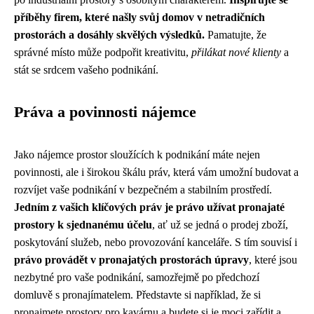
příběhy firem, které našly svůj domov v netradičních
prostorách a dosáhly skvělých výsledků.
Pamatujte, že
správné místo může podpořit kreativitu,
přilákat nové klienty
a
stát se srdcem vašeho podnikání.
Práva a povinnosti nájemce
Jako nájemce prostor sloužících k podnikání máte nejen
povinnosti, ale i širokou škálu práv, která vám umožní budovat a
rozvíjet vaše podnikání v bezpečném a stabilním prostředí.
Jedním z vašich klíčových práv je právo užívat pronajaté
prostory k sjednanému účelu
, ať už se jedná o prodej zboží,
poskytování služeb, nebo provozování kanceláře. S tím souvisí i
právo provádět v pronajatých prostorách úpravy
, které jsou
nezbytné pro vaše podnikání, samozřejmě po předchozí
domluvě s pronajímatelem. Představte si například, že si
pronajmete prostory pro kavárnu a budete si je moci zařídit a