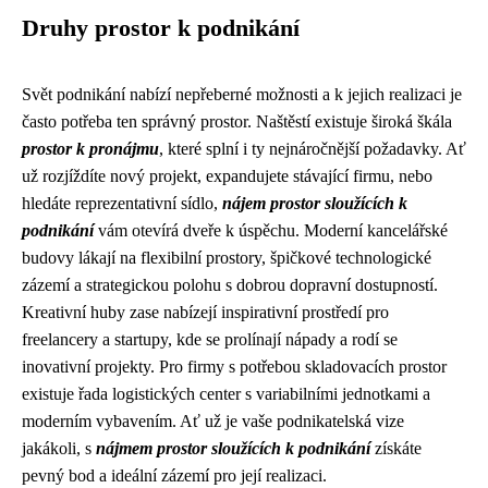
Druhy prostor k podnikání
Svět podnikání nabízí nepřeberné možnosti a k jejich realizaci je
často potřeba ten správný prostor. Naštěstí existuje široká škála
prostor k pronájmu
, které splní i ty nejnáročnější požadavky. Ať
už rozjíždíte nový projekt, expandujete stávající firmu, nebo
hledáte reprezentativní sídlo,
nájem prostor sloužících k
podnikání
vám otevírá dveře k úspěchu. Moderní kancelářské
budovy lákají na flexibilní prostory, špičkové technologické
zázemí a strategickou polohu s dobrou dopravní dostupností.
Kreativní huby zase nabízejí inspirativní prostředí pro
freelancery a startupy, kde se prolínají nápady a rodí se
inovativní projekty. Pro firmy s potřebou skladovacích prostor
existuje řada logistických center s variabilními jednotkami a
moderním vybavením. Ať už je vaše podnikatelská vize
jakákoli, s
nájmem prostor sloužících k podnikání
získáte
pevný bod a ideální zázemí pro její realizaci.