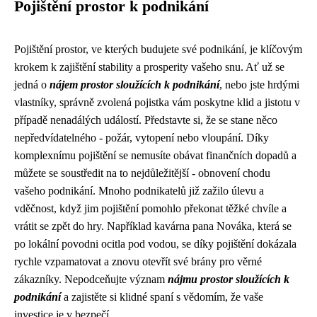
Pojištění prostor k podnikání
Pojištění prostor, ve kterých budujete své podnikání, je klíčovým
krokem k zajištění stability a prosperity vašeho snu. Ať už se
jedná o
nájem prostor sloužících k podnikání
, nebo jste hrdými
vlastníky, správně zvolená pojistka vám poskytne klid a jistotu v
případě nenadálých událostí. Představte si, že se stane něco
nepředvídatelného - požár, vytopení nebo vloupání. Díky
komplexnímu pojištění se nemusíte obávat finančních dopadů a
můžete se soustředit na to nejdůležitější - obnovení chodu
vašeho podnikání. Mnoho podnikatelů již zažilo úlevu a
vděčnost, když jim pojištění pomohlo překonat těžké chvíle a
vrátit se zpět do hry. Například kavárna pana Nováka, která se
po lokální povodni ocitla pod vodou, se díky pojištění dokázala
rychle vzpamatovat a znovu otevřít své brány pro věrné
zákazníky. Nepodceňujte význam
nájmu prostor sloužících k
podnikání
a zajistěte si klidné spaní s vědomím, že vaše
investice je v bezpečí.