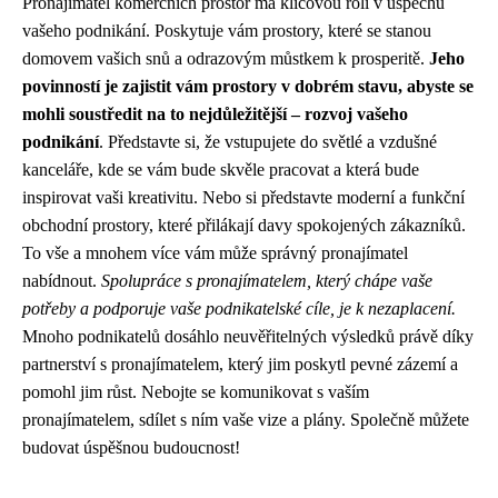
Pronajímatel komerčních prostor má klíčovou roli v úspěchu
vašeho podnikání. Poskytuje vám prostory, které se stanou
domovem vašich snů a odrazovým můstkem k prosperitě.
Jeho
povinností je zajistit vám prostory v dobrém stavu, abyste se
mohli soustředit na to nejdůležitější – rozvoj vašeho
podnikání
. Představte si, že vstupujete do světlé a vzdušné
kanceláře, kde se vám bude skvěle pracovat a která bude
inspirovat vaši kreativitu. Nebo si představte moderní a funkční
obchodní prostory, které přilákají davy spokojených zákazníků.
To vše a mnohem více vám může správný pronajímatel
nabídnout.
Spolupráce s pronajímatelem, který chápe vaše
potřeby a podporuje vaše podnikatelské cíle, je k nezaplacení.
Mnoho podnikatelů dosáhlo neuvěřitelných výsledků právě díky
partnerství s pronajímatelem, který jim poskytl pevné zázemí a
pomohl jim růst. Nebojte se komunikovat s vaším
pronajímatelem, sdílet s ním vaše vize a plány. Společně můžete
budovat úspěšnou budoucnost!