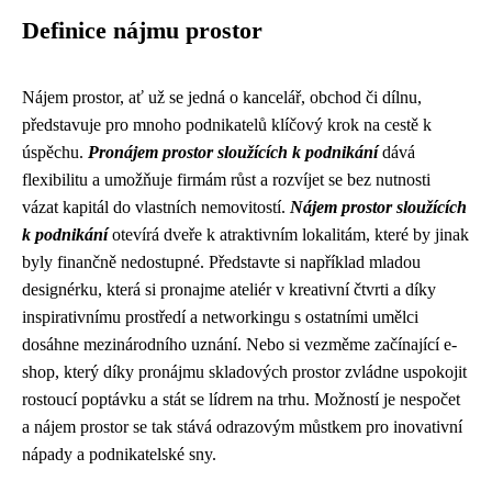
Definice nájmu prostor
Nájem prostor, ať už se jedná o kancelář, obchod či dílnu,
představuje pro mnoho podnikatelů klíčový krok na cestě k
úspěchu.
Pronájem prostor sloužících k podnikání
dává
flexibilitu a umožňuje firmám růst a rozvíjet se bez nutnosti
vázat kapitál do vlastních nemovitostí.
Nájem prostor sloužících
k podnikání
otevírá dveře k atraktivním lokalitám, které by jinak
byly finančně nedostupné. Představte si například mladou
designérku, která si pronajme ateliér v kreativní čtvrti a díky
inspirativnímu prostředí a networkingu s ostatními umělci
dosáhne mezinárodního uznání. Nebo si vezměme začínající e-
shop, který díky pronájmu skladových prostor zvládne uspokojit
rostoucí poptávku a stát se lídrem na trhu. Možností je nespočet
a nájem prostor se tak stává odrazovým můstkem pro inovativní
nápady a podnikatelské sny.