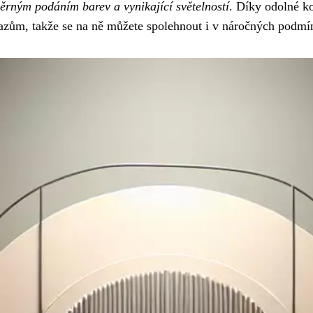
ěrným podáním barev a vynikající světelností
. Díky odolné ko
azům, takže se na ně můžete spolehnout i v náročných podmí