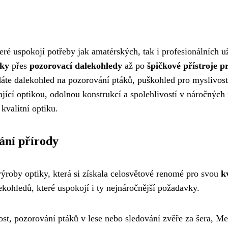
eré uspokojí potřeby jak amatérských, tak i profesionálních 
iky
přes
pozorovací dalekohledy
až po
špičkové přístroje p
edáte dalekohled na pozorování ptáků, puškohled pro myslivo
jící optikou, odolnou konstrukcí a spolehlivostí v náročnýc
kvalitní optiku.
ání přírody
 výroby optiky, která si získala celosvětové renomé pro svou
k
kohledů, které uspokojí i ty nejnáročnější požadavky.
ost, pozorování ptáků v lese nebo sledování zvěře za šera, M