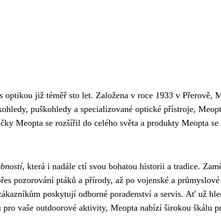
s optikou již téměř sto let. Založena v roce 1933 v Přerově,
ohledy, puškohledy a specializované optické přístroje, Meopt
načky Meopta se rozšířil do celého světa a produkty Meopta s
bností
, která i nadále ctí svou bohatou historii a tradice. Za
, přes pozorování ptáků a přírody, až po vojenské a průmyslov
 zákazníkům poskytují odborné poradenství a servis. Ať už hl
 pro vaše outdoorové aktivity, Meopta nabízí širokou škálu p