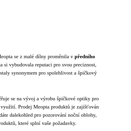
 Meopta se z malé dílny proměnila v
předního
a si vybudovala reputaci pro svou preciznost,
e staly synonymem pro spolehlivost a špičkový
měřuje se na vývoj a výrobu špičkové optiky pro
é využití. Prodej Meopta produktů je zajišťován
edáte dalekohled pro pozorování noční oblohy,
roduktů, které splní vaše požadavky.