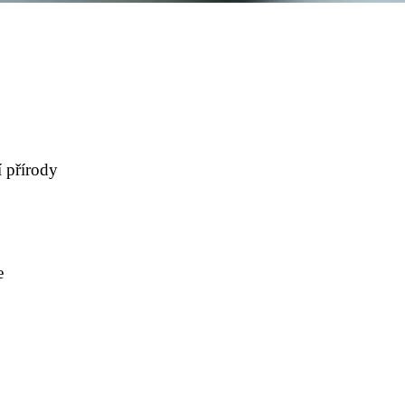
 přírody
e