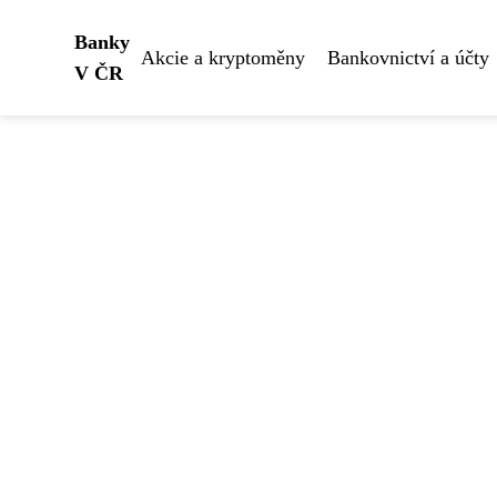
Banky
Akcie a kryptoměny
Bankovnictví a účty
V ČR