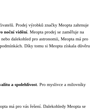
uživatelů. Prodej výrobků značky Meopta zahrnuje
ro noční vidění
. Meopta prodej se zaměřuje na
st nebo dalekohled pro astronomii, Meopta má pro
h podmínkách. Díky tomu si Meopta získala důvěru
valitu a spolehlivost
. Pro myslivce a milovníky
eopta má pro vás řešení. Dalekohledy Meopta se