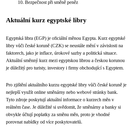
Bezpečnost při směně peněz
Aktuální kurz egyptské libry
Egyptská libra (EGP) je oficiální měnou Egypta. Kurz egyptské
libry vůči české koruně (CZK) se neustále mění v závislosti na
faktorech, jako je inflace, úrokové sazby a politická situace.
Aktuální směnný kurz mezi egyptskou librou a českou korunou
je důležitý pro turisty, investory i firmy obchodující s Egyptem.
Pro zjištění aktuálního kurzu egyptské libry vůči české koruně je
nejlepší využít online směnárny nebo webové stránky bank.
Tyto zdroje poskytují aktuální informace o kurzech měn v
reálném čase. Je důležité si uvědomit, že směnárny a banky si
obvykle účtují poplatky za směnu měn, proto je vhodné
porovnat nabídky od více poskytovatelů.