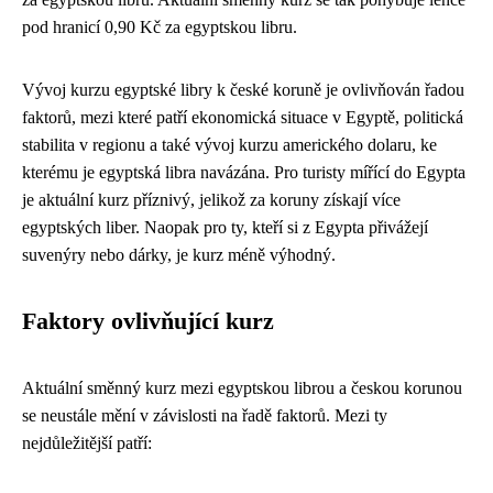
pod hranicí 0,90 Kč za egyptskou libru.
Vývoj kurzu egyptské libry k české koruně je ovlivňován řadou
faktorů, mezi které patří ekonomická situace v Egyptě, politická
stabilita v regionu a také vývoj kurzu amerického dolaru, ke
kterému je egyptská libra navázána. Pro turisty mířící do Egypta
je aktuální kurz příznivý, jelikož za koruny získají více
egyptských liber. Naopak pro ty, kteří si z Egypta přivážejí
suvenýry nebo dárky, je kurz méně výhodný.
Faktory ovlivňující kurz
Aktuální směnný kurz mezi egyptskou librou a českou korunou
se neustále mění v závislosti na řadě faktorů. Mezi ty
nejdůležitější patří: