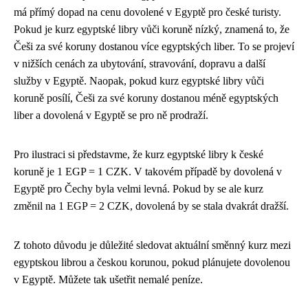
má přímý dopad na cenu dovolené v Egyptě pro české turisty.
Pokud je kurz egyptské libry vůči koruně nízký, znamená to, že
Češi za své koruny dostanou více egyptských liber. To se projeví
v nižších cenách za ubytování, stravování, dopravu a další
služby v Egyptě. Naopak, pokud kurz egyptské libry vůči
koruně posílí, Češi za své koruny dostanou méně egyptských
liber a dovolená v Egyptě se pro ně prodraží.
Pro ilustraci si představme, že kurz egyptské libry k české
koruně je 1 EGP = 1 CZK. V takovém případě by dovolená v
Egyptě pro Čechy byla velmi levná. Pokud by se ale kurz
změnil na 1 EGP = 2 CZK, dovolená by se stala dvakrát dražší.
Z tohoto důvodu je důležité sledovat aktuální směnný kurz mezi
egyptskou librou a českou korunou, pokud plánujete dovolenou
v Egyptě. Můžete tak ušetřit nemalé peníze.