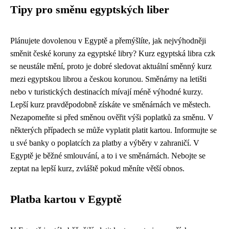
Tipy pro směnu egyptských liber
Plánujete dovolenou v Egyptě a přemýšlíte, jak nejvýhodněji
směnit české koruny za egyptské libry? Kurz egyptská libra czk
se neustále mění, proto je dobré sledovat aktuální směnný kurz
mezi egyptskou librou a českou korunou. Směnárny na letišti
nebo v turistických destinacích mívají méně výhodné kurzy.
Lepší kurz pravděpodobně získáte ve směnárnách ve městech.
Nezapomeňte si před směnou ověřit výši poplatků za směnu. V
některých případech se může vyplatit platit kartou. Informujte se
u své banky o poplatcích za platby a výběry v zahraničí. V
Egyptě je běžné smlouvání, a to i ve směnárnách. Nebojte se
zeptat na lepší kurz, zvláště pokud měníte větší obnos.
Platba kartou v Egyptě