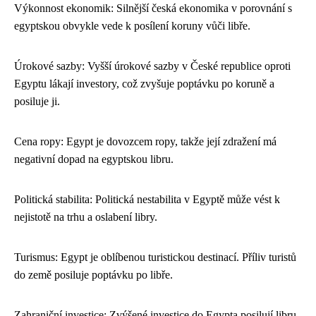
Výkonnost ekonomik: Silnější česká ekonomika v porovnání s
egyptskou obvykle vede k posílení koruny vůči libře.
Úrokové sazby: Vyšší úrokové sazby v České republice oproti
Egyptu lákají investory, což zvyšuje poptávku po koruně a
posiluje ji.
Cena ropy: Egypt je dovozcem ropy, takže její zdražení má
negativní dopad na egyptskou libru.
Politická stabilita: Politická nestabilita v Egyptě může vést k
nejistotě na trhu a oslabení libry.
Turismus: Egypt je oblíbenou turistickou destinací. Příliv turistů
do země posiluje poptávku po libře.
Zahraniční investice: Zvýšené investice do Egypta posilují libru.