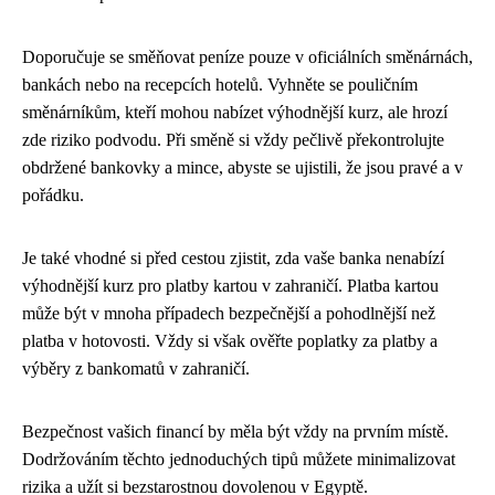
Doporučuje se směňovat peníze pouze v oficiálních směnárnách,
bankách nebo na recepcích hotelů. Vyhněte se pouličním
směnárníkům, kteří mohou nabízet výhodnější kurz, ale hrozí
zde riziko podvodu. Při směně si vždy pečlivě překontrolujte
obdržené bankovky a mince, abyste se ujistili, že jsou pravé a v
pořádku.
Je také vhodné si před cestou zjistit, zda vaše banka nenabízí
výhodnější kurz pro platby kartou v zahraničí. Platba kartou
může být v mnoha případech bezpečnější a pohodlnější než
platba v hotovosti. Vždy si však ověřte poplatky za platby a
výběry z bankomatů v zahraničí.
Bezpečnost vašich financí by měla být vždy na prvním místě.
Dodržováním těchto jednoduchých tipů můžete minimalizovat
rizika a užít si bezstarostnou dovolenou v Egyptě.