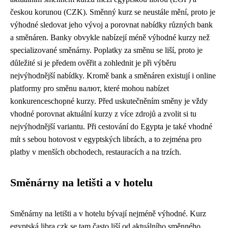
českou korunou (CZK). Směnný kurz se neustále mění, proto je
výhodné sledovat jeho vývoj a porovnat nabídky různých bank
a směnáren. Banky obvykle nabízejí méně výhodné kurzy než
specializované směnárny. Poplatky za směnu se liší, proto je
důležité si je předem ověřit a zohlednit je při výběru
nejvýhodnější nabídky. Kromě bank a směnáren existují i online
platformy pro směnu валют, které mohou nabízet
konkurenceschopné kurzy. Před uskutečněním směny je vždy
vhodné porovnat aktuální kurzy z více zdrojů a zvolit si tu
nejvýhodnější variantu. Při cestování do Egypta je také vhodné
mít s sebou hotovost v egyptských librách, a to zejména pro
platby v menších obchodech, restauracích a na trzích.
Směnárny na letišti a v hotelu
Směnárny na letišti a v hotelu bývají nejméně výhodné. Kurz
egyptská libra czk se tam často liší od aktuálního směnného