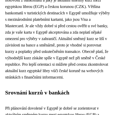
hotovosti z bankomatů a jaký je aktuální směnný kurz mezi
egyptskou librou (EGP) a českou korunou (CZK). Většina
bankomatů v turistických destinacích v Egyptě umožňuje výběry
s mezinárodními platebními kartami, jako jsou Visa a
Mastercard. Je ale vždy dobré si před cestou ověřit u své banky,
zda je vaše karta v Egyptě akceptována a zda neplatí nějaké
omezení pro výběry v zahraničí. Aktuální směnný kurz se liší v
závislosti na bance a směnárně, proto je vhodné si porovnat
kurzy a poplatky před uskutečněním transakce. Obecně platí, že
výhodnější kurz získáte spíše v Egyptě než při směně v České
republice. Pro lepší orientaci si můžete před cestou zkontrolovat
aktuální kurz egyptské libry vůči české koruně na webových
stránkách s finančními informacemi.
Srovnání kurzů v bankách
Při plánování dovolené v Egyptě je dobré se zorientovat v
aktuálním směnném kurzu mezi egyptskou librou (EGP) a