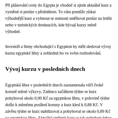
Při plánování cesty do Egypta je vhodné si zjistit aktuální kurz a
vyměnit si peníze s předstihem. To vám pomůže získat
výhodnější kurz a vyhnout se nutnosti směňovat peníze na letišti
nebo v turistických destinacích, kde bývají kurzy méně
výhodné.
Investoři a firmy obchodující s Egyptem by měli sledovat vývoj
kurzu egyptské libry a zohlednit ho ve svém rozhodování.
Vývoj kurzu v posledních dnech
Egyptská libra v posledních dnech zaznamenala vůči české
koruně mírné výkyvy. Zatímco začátkem týdne se kurz
pohyboval okolo 0,90 Kč za egyptskou libru, v polovině týdne
došlo k mírnému posílení koruny a kurz klesl k 0,88 Kč. V
závěru týdne se kurz stabilizoval a pohyboval se okolo 0,89 Kč
za egyptskou libru. Aktuální směnný kurz se tak pohybuje lehce