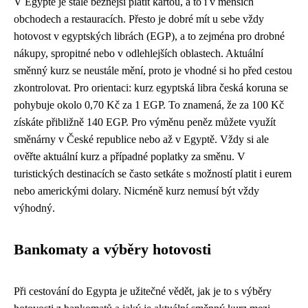
V Egyptě je stále běžnější platit kartou, a to i v menších
obchodech a restauracích. Přesto je dobré mít u sebe vždy
hotovost v egyptských librách (EGP), a to zejména pro drobné
nákupy, spropitné nebo v odlehlejších oblastech. Aktuální
směnný kurz se neustále mění, proto je vhodné si ho před cestou
zkontrolovat. Pro orientaci: kurz egyptská libra česká koruna se
pohybuje okolo 0,70 Kč za 1 EGP. To znamená, že za 100 Kč
získáte přibližně 140 EGP. Pro výměnu peněz můžete využít
směnárny v České republice nebo až v Egyptě. Vždy si ale
ověřte aktuální kurz a případné poplatky za směnu. V
turistických destinacích se často setkáte s možností platit i eurem
nebo americkými dolary. Nicméně kurz nemusí být vždy
výhodný.
Bankomaty a výběry hotovosti
Při cestování do Egypta je užitečné vědět, jak je to s výběry