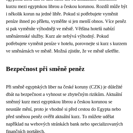
kurzu mezi egyptskou librou a českou korunou. Rozdíl může být
i několik korun na jedné libře. Pokud si potřebujete vyměnit
peníze ihned po příletu, vyměňte si jen menší obnos. Více peněz
si pak vyměníte výhodněji ve městě. Většina hotelů nabízí
směnárenské služby. Kurz ale nebývá výhodný. Pokud
potřebujete vyměnit peníze v hotelu, porovnejte si kurz s kurzem
ve směnárnách ve městě. Možná zjistíte, že ve městě ušetříte.
Bezpečnost při směně peněz
Při směně egyptských liber na české koruny (CZK) je důležité
dbát na bezpečnost a vyhnout se zbytečným rizikům. Aktuální
směnný kurz mezi egyptskou librou a českou korunou se
neustále mění, proto je vhodné si před cestou do Egypta nebo
před směnou peněz ověřit aktuální kurz. To můžete udělat
například na webových stránkách bank nebo specializovaných
finančních portálech.