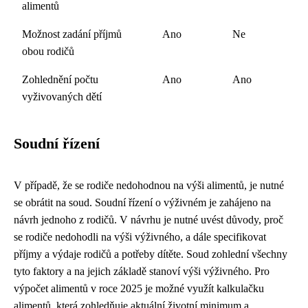
alimentů
Možnost zadání příjmů
Ano
Ne
obou rodičů
Zohlednění počtu
Ano
Ano
vyživovaných dětí
Soudní řízení
V případě, že se rodiče nedohodnou na výši alimentů, je nutné
se obrátit na soud. Soudní řízení o výživném je zahájeno na
návrh jednoho z rodičů. V návrhu je nutné uvést důvody, proč
se rodiče nedohodli na výši výživného, a dále specifikovat
příjmy a výdaje rodičů a potřeby dítěte. Soud zohlední všechny
tyto faktory a na jejich základě stanoví výši výživného. Pro
výpočet alimentů v roce 2025 je možné využít kalkulačku
alimentů, která zohledňuje aktuální životní minimum a