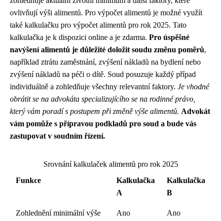
zohledňuje aktuální životní minimum a další faktory, které
ovlivňují výši alimentů. Pro výpočet alimentů je možné využít
také kalkulačku pro výpočet alimentů pro rok 2025. Tato
kalkulačka je k dispozici online a je zdarma.
Pro úspěšné
navýšení alimentů je důležité doložit soudu změnu poměrů
,
například ztrátu zaměstnání, zvýšení nákladů na bydlení nebo
zvýšení nákladů na péči o dítě. Soud posuzuje každý případ
individuálně a zohledňuje všechny relevantní faktory.
Je vhodné
obrátit se na advokáta specializujícího se na rodinné právo,
který vám poradí s postupem při změně výše alimentů.
Advokát
vám pomůže s přípravou podkladů pro soud a bude vás
zastupovat v soudním řízení.
Srovnání kalkulaček alimentů pro rok 2025
Funkce
Kalkulačka
Kalkulačka
A
B
Zohlednění minimální výše
Ano
Ano