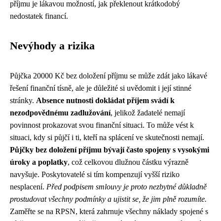
příjmu je lákavou možností, jak překlenout krátkodobý
nedostatek financí.
Nevýhody a rizika
Půjčka 20000 Kč bez doložení příjmu se může zdát jako lákavé
řešení finanční tísně, ale je důležité si uvědomit i její stinné
stránky.
Absence nutnosti dokládat příjem svádí k
nezodpovědnému zadlužování
, jelikož žadatelé nemají
povinnost prokazovat svou finanční situaci. To může vést k
situaci, kdy si půjčí i ti, kteří na splácení ve skutečnosti nemají.
Půjčky bez doložení příjmu bývají často spojeny s vysokými
úroky a poplatky
, což celkovou dlužnou částku výrazně
navyšuje. Poskytovatelé si tím kompenzují vyšší riziko
nesplacení.
Před podpisem smlouvy je proto nezbytné důkladně
prostudovat všechny podmínky a ujistit se, že jim plně rozumíte.
Zaměřte se na RPSN, která zahrnuje všechny náklady spojené s