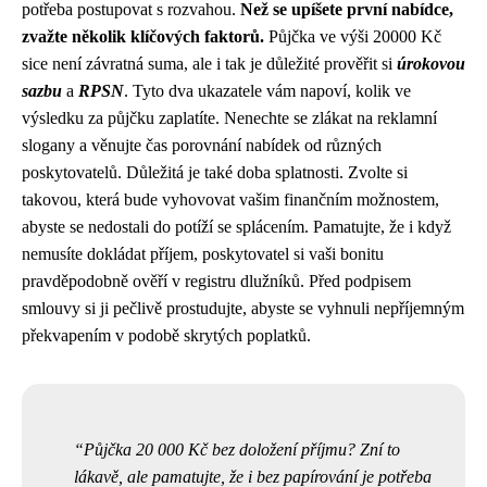
potřeba postupovat s rozvahou.
Než se upíšete první nabídce,
zvažte několik klíčových faktorů.
Půjčka ve výši 20000 Kč
sice není závratná suma, ale i tak je důležité prověřit si
úrokovou
sazbu
a
RPSN
. Tyto dva ukazatele vám napoví, kolik ve
výsledku za půjčku zaplatíte. Nenechte se zlákat na reklamní
slogany a věnujte čas porovnání nabídek od různých
poskytovatelů. Důležitá je také doba splatnosti. Zvolte si
takovou, která bude vyhovovat vašim finančním možnostem,
abyste se nedostali do potíží se splácením. Pamatujte, že i když
nemusíte dokládat příjem, poskytovatel si vaši bonitu
pravděpodobně ověří v registru dlužníků. Před podpisem
smlouvy si ji pečlivě prostudujte, abyste se vyhnuli nepříjemným
překvapením v podobě skrytých poplatků.
Půjčka 20 000 Kč bez doložení příjmu? Zní to
lákavě, ale pamatujte, že i bez papírování je potřeba