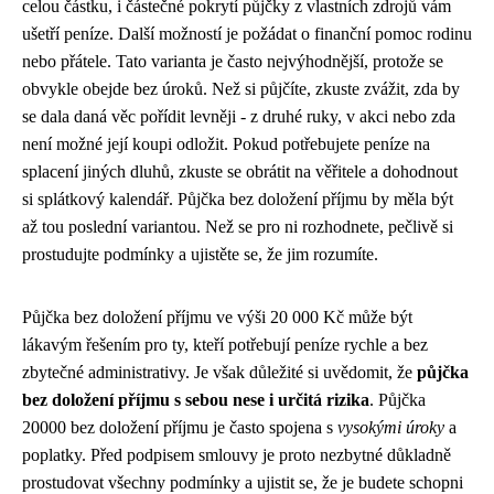
celou částku, i částečné pokrytí půjčky z vlastních zdrojů vám
ušetří peníze. Další možností je požádat o finanční pomoc rodinu
nebo přátele. Tato varianta je často nejvýhodnější, protože se
obvykle obejde bez úroků. Než si půjčíte, zkuste zvážit, zda by
se dala daná věc pořídit levněji - z druhé ruky, v akci nebo zda
není možné její koupi odložit. Pokud potřebujete peníze na
splacení jiných dluhů, zkuste se obrátit na věřitele a dohodnout
si splátkový kalendář. Půjčka bez doložení příjmu by měla být
až tou poslední variantou. Než se pro ni rozhodnete, pečlivě si
prostudujte podmínky a ujistěte se, že jim rozumíte.
Půjčka bez doložení příjmu ve výši 20 000 Kč může být
lákavým řešením pro ty, kteří potřebují peníze rychle a bez
zbytečné administrativy. Je však důležité si uvědomit, že
půjčka
bez doložení příjmu s sebou nese i určitá rizika
. Půjčka
20000 bez doložení příjmu je často spojena s
vysokými úroky
a
poplatky. Před podpisem smlouvy je proto nezbytné důkladně
prostudovat všechny podmínky a ujistit se, že je budete schopni