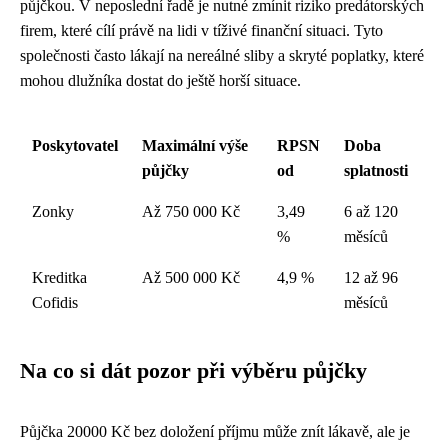
půjčkou. V neposlední řadě je nutné zmínit riziko predátorských
firem, které cílí právě na lidi v tíživé finanční situaci. Tyto
společnosti často lákají na nereálné sliby a skryté poplatky, které
mohou dlužníka dostat do ještě horší situace.
Poskytovatel
Maximální výše
RPSN
Doba
půjčky
od
splatnosti
Zonky
Až 750 000 Kč
3,49
6 až 120
%
měsíců
Kreditka
Až 500 000 Kč
4,9 %
12 až 96
Cofidis
měsíců
Na co si dát pozor při výběru půjčky
Půjčka 20000 Kč bez doložení příjmu může znít lákavě, ale je