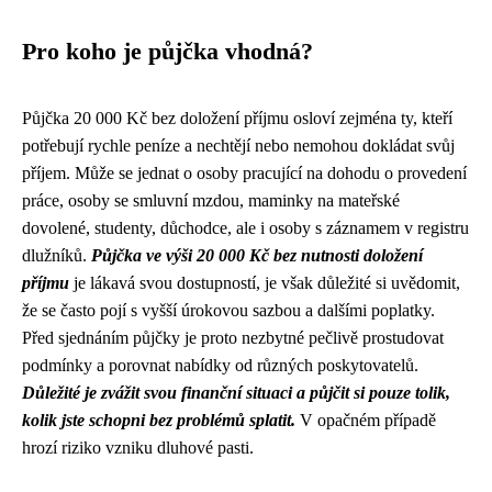
Pro koho je půjčka vhodná?
Půjčka 20 000 Kč bez doložení příjmu osloví zejména ty, kteří
potřebují rychle peníze a nechtějí nebo nemohou dokládat svůj
příjem. Může se jednat o osoby pracující na dohodu o provedení
práce, osoby se smluvní mzdou, maminky na mateřské
dovolené, studenty, důchodce, ale i osoby s záznamem v registru
dlužníků.
Půjčka ve výši 20 000 Kč bez nutnosti doložení
příjmu
je lákavá svou dostupností, je však důležité si uvědomit,
že se často pojí s vyšší úrokovou sazbou a dalšími poplatky.
Před sjednáním půjčky je proto nezbytné pečlivě prostudovat
podmínky a porovnat nabídky od různých poskytovatelů.
Důležité je zvážit svou finanční situaci a půjčit si pouze tolik,
kolik jste schopni bez problémů splatit.
V opačném případě
hrozí riziko vzniku dluhové pasti.