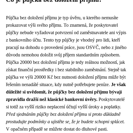
Půjčka bez doložení příjmu je typ úvěru, u kterého nemusíte
prokazovat výši svého příjmu. To znamená, že poskytovatel
půjčky nebude vyžadovat potvrzení od zaměstnavatele ani výpis
z bankovního účtu. Tento typ půjčky je vhodný pro lidi, kteří
pracují na dohodu o provedení práce, jsou OSVČ, nebo z jiného
důvodu nemohou doložit svůj příjem standardním způsobem.
Půjčka 20000 bez doložení příjmu je tedy reálnou možností, jak
získat finanční prostředky i bez stabilního zaměstnání. Stejně tak
půjčka ve výši 20000 Kč bez nutnosti doložení příjmu může být
řešením nenadálé situace, kdy nutně potřebujete peníze.
Je však
důležité si uvědomit, že půjčky bez doložení příjmu bývají
zpravidla dražší než klasické bankovní úvěry.
Poskytovatelé
si totiž za vyšší riziko neplacení účtují vyšší úroky a poplatky.
Před sjednáním půjčky bez doložení příjmu si proto důkladně
prostudujte podmínky a ujistěte se, že je budete schopni splácet.
V opačném případě se můžete dostat do dluhové pasti.