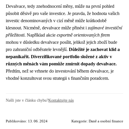
Devalvace, tedy znehodnocení měny, může na první pohled
působit děsivě pro vaše investice. Je pravda, že hodnota vašich
investic denominovaných v cizí měně může krátkodobě
klesnout. Nicméně, devalvace může přinést i
zajímavé investiční
příležitosti
. Například akcie
exportně orientovaných firem
mohou v důsledku devalvace posílit, jelikož jejich zboží bude
pro zahraniční odběratele levnější.
Důležité je zachovat klid a
nepanikařit. Diverzifikované portfolio složené z aktiv v
různých měnách vám pomůže zmírnit dopady devalvace.
Předtím, než se vrhnete do investování během devalvace, je
vhodné konzultovat svou strategii s finančním poradcem.
Našli jste v článku chybu?
Kontaktujte nás
Publikováno: 13. 06. 2024
Kategorie:
Daně a osobní finance