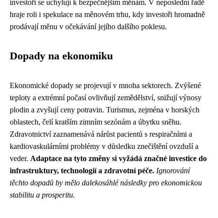
investoři se uchylují k bezpečnějším měnám. V neposlední řadě
hraje roli i spekulace na měnovém trhu, kdy investoři hromadně
prodávají měnu v očekávání jejího dalšího poklesu.
Dopady na ekonomiku
Ekonomické dopady se projevují v mnoha sektorech. Zvýšené
teploty a extrémní počasí ovlivňují zemědělství, snižují výnosy
plodin a zvyšují ceny potravin. Turismus, zejména v horských
oblastech, čelí kratším zimním sezónám a úbytku sněhu.
Zdravotnictví zaznamenává nárůst pacientů s respiračními a
kardiovaskulárními problémy v důsledku znečištění ovzduší a
veder.
Adaptace na tyto změny si vyžádá značné investice do
infrastruktury, technologií a zdravotní péče.
Ignorování
těchto dopadů by mělo dalekosáhlé následky pro ekonomickou
stabilitu a prosperitu.