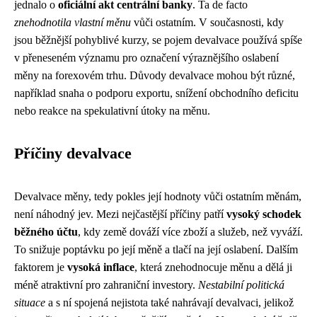
jednalo o
oficiální akt centrální banky
. Ta de facto
znehodnotila vlastní měnu
vůči ostatním. V současnosti, kdy
jsou běžnější pohyblivé kurzy, se pojem devalvace používá spíše
v přeneseném významu pro označení výraznějšího oslabení
měny na forexovém trhu. Důvody devalvace mohou být různé,
například snaha o podporu exportu, snížení obchodního deficitu
nebo reakce na spekulativní útoky na měnu.
Příčiny devalvace
Devalvace měny, tedy pokles její hodnoty vůči ostatním měnám,
není náhodný jev. Mezi nejčastější příčiny patří
vysoký schodek
běžného účtu
, kdy země dováží více zboží a služeb, než vyváží.
To snižuje poptávku po její měně a tlačí na její oslabení. Dalším
faktorem je
vysoká inflace
, která znehodnocuje měnu a dělá ji
méně atraktivní pro zahraniční investory.
Nestabilní politická
situace
a s ní spojená nejistota také nahrávají devalvaci, jelikož