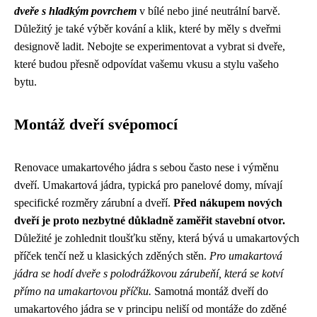
dveře s hladkým povrchem
v bílé nebo jiné neutrální barvě.
Důležitý je také výběr kování a klik, které by měly s dveřmi
designově ladit. Nebojte se experimentovat a vybrat si dveře,
které budou přesně odpovídat vašemu vkusu a stylu vašeho
bytu.
Montáž dveří svépomocí
Renovace umakartového jádra s sebou často nese i výměnu
dveří. Umakartová jádra, typická pro panelové domy, mívají
specifické rozměry zárubní a dveří.
Před nákupem nových
dveří je proto nezbytné důkladně zaměřit stavební otvor.
Důležité je zohlednit tloušťku stěny, která bývá u umakartových
příček tenčí než u klasických zděných stěn.
Pro umakartová
jádra se hodí dveře s polodrážkovou zárubeňí, která se kotví
přímo na umakartovou příčku.
Samotná montáž dveří do
umakartového jádra se v principu neliší od montáže do zděné