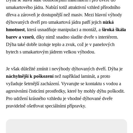
umakartového jádra. Nabízí totiž atraktivní vzhled přírodního
dřeva a zároveň je dostupnější než masiv. Mezi hlavní výhody
dýhovaných dveří pro umakartová jádra patří jejich
nízká
hmotnost
, která usnadňuje manipulaci a montáž, a
široká škála
barev a vzorů
, díky nimž snadno sladíte dveře s interiérem.
Dýha také dobře izoluje teplo a zvuk, což je v panelových
bytech s umakartovým jádrem velkou výhodou.
Je však důležité zmínit i nevýhody dýhovaných dveří. Dýha je
náchylnější k poškození
než například laminát, a proto
vyžaduje šetrnější zacházení. Vyvarujte se kontaktu s vodou a
agresivními čisticími prostředky, které by mohly dýhu poškodit.
Pro udržení krásného vzhledu je vhodné dýhované dveře
pravidelně ošetřovat speciálními přípravky.