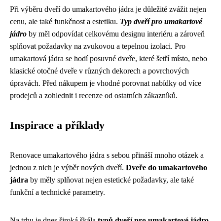
Při výběru dveří do umakartového jádra je důležité zvážit nejen
cenu, ale také funkčnost a estetiku.
Typ dveří pro umakartové
jádro
by měl odpovídat celkovému designu interiéru a zároveň
splňovat požadavky na zvukovou a tepelnou izolaci. Pro
umakartová jádra se hodí posuvné dveře, které šetří místo, nebo
klasické otočné dveře v různých dekorech a povrchových
úpravách. Před nákupem je vhodné porovnat nabídky od více
prodejců a zohlednit i recenze od ostatních zákazníků.
Inspirace a příklady
Renovace umakartového jádra s sebou přináší mnoho otázek a
jednou z nich je výběr nových dveří.
Dveře do umakartového
jádra
by měly splňovat nejen estetické požadavky, ale také
funkční a technické parametry.
Na trhu je dnes široká škála
typů dveří pro umakartové jádro
,