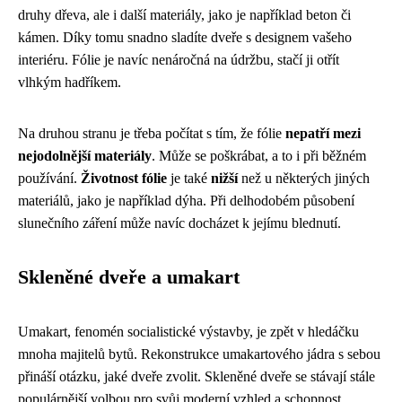
druhy dřeva, ale i další materiály, jako je například beton či
kámen. Díky tomu snadno sladíte dveře s designem vašeho
interiéru. Fólie je navíc nenáročná na údržbu, stačí ji otřít
vlhkým hadříkem.
Na druhou stranu je třeba počítat s tím, že fólie
nepatří mezi
nejodolnější materiály
. Může se poškrábat, a to i při běžném
používání.
Životnost fólie
je také
nižší
než u některých jiných
materiálů, jako je například dýha. Při delhodobém působení
slunečního záření může navíc docházet k jejímu blednutí.
Skleněné dveře a umakart
Umakart, fenomén socialistické výstavby, je zpět v hledáčku
mnoha majitelů bytů. Rekonstrukce umakartového jádra s sebou
přináší otázku, jaké dveře zvolit. Skleněné dveře se stávají stále
populárnější volbou pro svůj moderní vzhled a schopnost