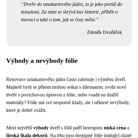
Dveře do umakartového jádra, to je jako portál do
minulosti. Za nimi se skrývá kus historie, příběh o
inovaci a také o tom, jak se časy mění.
Zdeněk Dvořáček
Výhody a nevýhody fólie
Renovace umakartového jádra často zahrnuje i výměnu dveří.
Majitelé bytů se přitom mohou setkat s dilematem: zvolit nové
dveře s povrchovou úpravou z fólie, nebo vsadit na dražší
materiály? Fólie má své nesporné klady, ale i některé nevýhody,
které je dobré zvážit.
Mezi největší
výhody
dveří s fólií patří bezesporu
nízká cena
a
široká škála dekorů
. Na trhu jsou dostupné fólie imitující různé