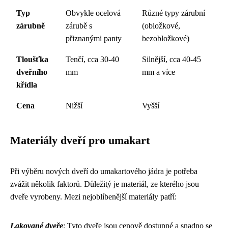
Typ
Obvykle ocelová
Různé typy zárubní
zárubně
zárubě s
(obložkové,
přiznanými panty
bezobložkové)
Tloušťka
Tenčí, cca 30-40
Silnější, cca 40-45
dveřního
mm
mm a více
křídla
Cena
Nižší
Vyšší
Materiály dveří pro umakart
Při výběru nových dveří do umakartového jádra je potřeba
zvážit několik faktorů. Důležitý je materiál, ze kterého jsou
dveře vyrobeny. Mezi nejoblíbenější materiály patří:
Lakované dveře
: Tyto dveře jsou cenově dostupné a snadno se