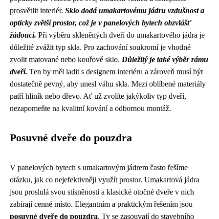
prosvětlit interiér.
Sklo dodá umakartovému jádru vzdušnost a
opticky zvětší prostor, což je v panelových bytech obzvlášť
žádoucí.
Při výběru skleněných dveří do umakartového jádra je
důležité zvážit typ skla. Pro zachování soukromí je vhodné
zvolit matované nebo kouřové sklo.
Důležitý je také výběr rámu
dveří.
Ten by měl ladit s designem interiéru a zároveň musí být
dostatečně pevný, aby unesl váhu skla. Mezi oblíbené materiály
patří hliník nebo dřevo. Ať už zvolíte jakýkoliv typ dveří,
nezapomeňte na kvalitní kování a odbornou montáž.
Posuvné dveře do pouzdra
V panelových bytech s umakartovým jádrem často řešíme
otázku, jak co nejefektivněji využít prostor. Umakartová jádra
jsou proslulá svou stísněností a klasické otočné dveře v nich
zabírají cenné místo. Elegantním a praktickým řešením jsou
posuvné dveře do pouzdra
. Ty se zasouvají do stavebního