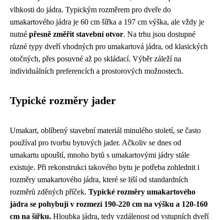
vlhkosti do jádra. Typickým rozměrem pro dveře do
umakartového jádra je 60 cm šířka a 197 cm výška, ale vždy je
nutné
přesně změřit stavební otvor
. Na trhu jsou dostupné
různé typy dveří vhodných pro umakartová jádra, od klasických
otočných, přes posuvné až po skládací. Výběr záleží na
individuálních preferencích a prostorových možnostech.
Typické rozměry jader
Umakart, oblíbený stavební materiál minulého století, se často
používal pro tvorbu bytových jader. Ačkoliv se dnes od
umakartu upouští, mnoho bytů s umakartovými jádry stále
existuje. Při rekonstrukci takového bytu je potřeba zohlednit i
rozměry umakartového jádra, které se liší od standardních
rozměrů zděných příček.
Typické rozměry umakartového
jádra se pohybují v rozmezí 190-220 cm na výšku a 120-160
cm na šířku.
Hloubka jádra, tedy vzdálenost od vstupních dveří