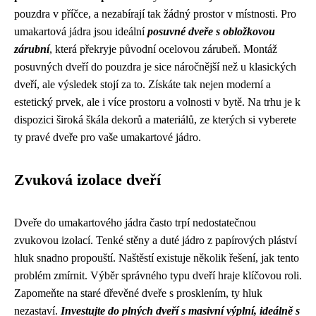
pouzdra v příčce, a nezabírají tak žádný prostor v místnosti. Pro
umakartová jádra jsou ideální
posuvné dveře s obložkovou
zárubní
, která překryje původní ocelovou zárubeň. Montáž
posuvných dveří do pouzdra je sice náročnější než u klasických
dveří, ale výsledek stojí za to. Získáte tak nejen moderní a
estetický prvek, ale i více prostoru a volnosti v bytě. Na trhu je k
dispozici široká škála dekorů a materiálů, ze kterých si vyberete
ty pravé dveře pro vaše umakartové jádro.
Zvuková izolace dveří
Dveře do umakartového jádra často trpí nedostatečnou
zvukovou izolací. Tenké stěny a duté jádro z papírových pláství
hluk snadno propouští. Naštěstí existuje několik řešení, jak tento
problém zmírnit. Výběr správného typu dveří hraje klíčovou roli.
Zapomeňte na staré dřevěné dveře s prosklením, ty hluk
nezastaví.
Investujte do plných dveří s masivní výplní, ideálně s