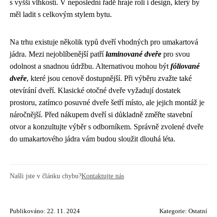
s vyšší vlhkostí. V neposlední řadě hraje roli i design, který by
měl ladit s celkovým stylem bytu.
Na trhu existuje několik typů dveří vhodných pro umakartová
jádra. Mezi nejoblíbenější patří
laminované dveře
pro svou
odolnost a snadnou údržbu. Alternativou mohou být
fóliované
dveře
, které jsou cenově dostupnější. Při výběru zvažte také
otevírání dveří. Klasické otočné dveře vyžadují dostatek
prostoru, zatímco posuvné dveře šetří místo, ale jejich montáž je
náročnější. Před nákupem dveří si důkladně změřte stavební
otvor a konzultujte výběr s odborníkem. Správně zvolené dveře
do umakartového jádra vám budou sloužit dlouhá léta.
Našli jste v článku chybu?
Kontaktujte nás
Publikováno: 22. 11. 2024
Kategorie:
Ostatní