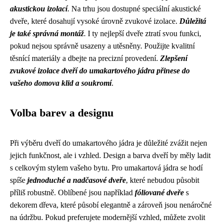
akustickou izolací
. Na trhu jsou dostupné speciální akustické
dveře, které dosahují vysoké úrovně zvukové izolace.
Důležitá
je také správná montáž
. I ty nejlepší dveře ztratí svou funkci,
pokud nejsou správně usazeny a utěsněny. Použijte kvalitní
těsnící materiály a dbejte na precizní provedení.
Zlepšení
zvukové izolace dveří do umakartového jádra přinese do
vašeho domova klid a soukromí
.
Volba barev a designu
Při výběru dveří do umakartového jádra je důležité zvážit nejen
jejich funkčnost, ale i vzhled. Design a barva dveří by měly ladit
s celkovým stylem vašeho bytu. Pro umakartová jádra se hodí
spíše
jednoduché a nadčasové dveře
, které nebudou působit
příliš robustně. Oblíbené jsou například
fóliované dveře
s
dekorem dřeva, které působí elegantně a zároveň jsou nenáročné
na údržbu. Pokud preferujete modernější vzhled, můžete zvolit