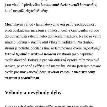
jsou vhodné především
laminované dveře s tenčí konstrukcí
,
které nezatíží zbytečně stěny.
Mezi hlavní výhody laminátových dveří patří jejich odolnost
proti poškrábání, nárazům a vlhkosti, což je činí ideální volbou
do domácností s dětmi nebo domácími mazlíčky. Navíc se velmi
snadno udržují – stačí je otřít vlhkým hadříkem. Na druhou
stranu je potřeba počítat s tím, že laminované dveře
neposkytují
takové tepelné a zvukové izolační vlastnosti
jako například
dveře dřevěné. Pokud je pro vás důležitá vysoká míra zvukové
izolace, je vhodné zvážit i jiné materiály. Přesto jsou laminované
dveře pro umakartové jádro
skvělou volbou z hlediska ceny,
designu a praktičnosti
.
Výhody a nevýhody dýhy
Dýha se stává stále oblíbenějším materiálem i pro dveře do