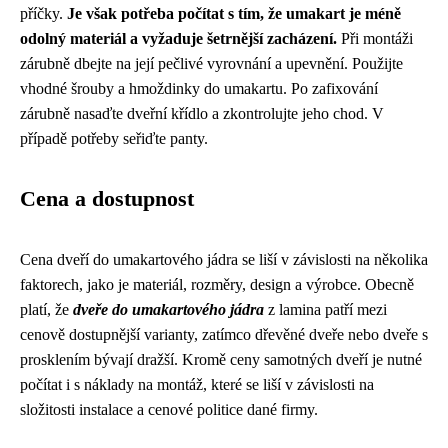
příčky.
Je však potřeba počítat s tím, že umakart je méně
odolný materiál a vyžaduje šetrnější zacházení.
Při montáži
zárubně dbejte na její pečlivé vyrovnání a upevnění. Použijte
vhodné šrouby a hmoždinky do umakartu. Po zafixování
zárubně nasaďte dveřní křídlo a zkontrolujte jeho chod. V
případě potřeby seřiďte panty.
Cena a dostupnost
Cena dveří do umakartového jádra se liší v závislosti na několika
faktorech, jako je materiál, rozměry, design a výrobce. Obecně
platí, že
dveře do umakartového jádra
z lamina patří mezi
cenově dostupnější varianty, zatímco dřevěné dveře nebo dveře s
prosklením bývají dražší. Kromě ceny samotných dveří je nutné
počítat i s náklady na montáž, které se liší v závislosti na
složitosti instalace a cenové politice dané firmy.