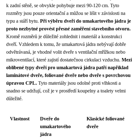
k zadní stěně, se obvykle pohybuje mezi 90-120 cm. Tyto
rozměry jsou pouze orientační a můžou se lišit v závislosti na
typu a stáří bytu.
Při výběru dveří do umakartového jádra je
proto nezbytné provést přesné zaměření stavebního otvoru.
Kromě rozměrů je důležité zohlednit i materiál a konstrukci
dveří. Vzhledem k tomu, že umakartová jádra nebývají dobře
odvětrávaná, je vhodné volit dveře s ventilační mřížkou nebo
mikroventilací, které zajistí dostatečnou cirkulaci vzduchu.
Mezi
oblíbené typy dveří pro umakartová jádra patří například
laminátové dveře, foliované dveře nebo dveře s povrchovou
úpravou CPL.
Tyto materiály jsou odolné proti vlhkosti a
snadno se udržují, což je v prostředí koupelny a toalety velmi
důležité.
Vlastnost
Dveře do
Klasické foliované
umakartového
dveře
jádra