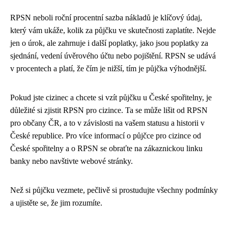
RPSN neboli roční procentní sazba nákladů je klíčový údaj,
který vám ukáže, kolik za půjčku ve skutečnosti zaplatíte. Nejde
jen o úrok, ale zahrnuje i další poplatky, jako jsou poplatky za
sjednání, vedení úvěrového účtu nebo pojištění. RPSN se udává
v procentech a platí, že čím je nižší, tím je půjčka výhodnější.
Pokud jste cizinec a chcete si vzít půjčku u České spořitelny, je
důležité si zjistit RPSN pro cizince. Ta se může lišit od RPSN
pro občany ČR, a to v závislosti na vašem statusu a historii v
České republice. Pro více informací o půjčce pro cizince od
České spořitelny a o RPSN se obraťte na zákaznickou linku
banky nebo navštivte webové stránky.
Než si půjčku vezmete, pečlivě si prostudujte všechny podmínky
a ujistěte se, že jim rozumíte.