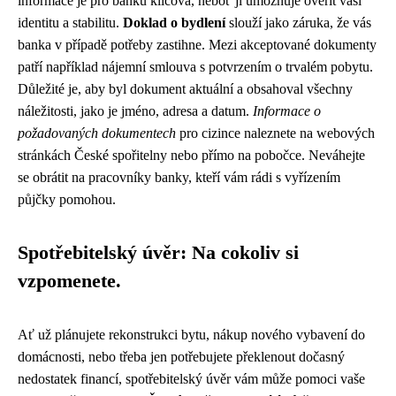
informace je pro banku klíčová, neboť jí umožňuje ověřit vaši
identitu a stabilitu.
Doklad o bydlení
slouží jako záruka, že vás
banka v případě potřeby zastihne. Mezi akceptované dokumenty
patří například nájemní smlouva s potvrzením o trvalém pobytu.
Důležité je, aby byl dokument aktuální a obsahoval všechny
náležitosti, jako je jméno, adresa a datum.
Informace o
požadovaných dokumentech
pro cizince naleznete na webových
stránkách České spořitelny nebo přímo na pobočce. Neváhejte
se obrátit na pracovníky banky, kteří vám rádi s vyřízením
půjčky pomohou.
Spotřebitelský úvěr: Na cokoliv si
vzpomenete.
Ať už plánujete rekonstrukci bytu, nákup nového vybavení do
domácnosti, nebo třeba jen potřebujete překlenout dočasný
nedostatek financí, spotřebitelský úvěr vám může pomoci vaše