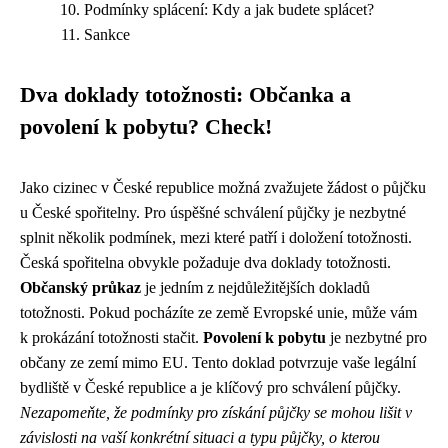
Podmínky splácení: Kdy a jak budete splácet?
Sankce
Dva doklady totožnosti: Občanka a
povolení k pobytu? Check!
Jako cizinec v České republice možná zvažujete žádost o půjčku
u České spořitelny. Pro úspěšné schválení půjčky je nezbytné
splnit několik podmínek, mezi které patří i doložení totožnosti.
Česká spořitelna obvykle požaduje dva doklady totožnosti.
Občanský průkaz
je jedním z nejdůležitějších dokladů
totožnosti. Pokud pocházíte ze země Evropské unie, může vám
k prokázání totožnosti stačit.
Povolení k pobytu
je nezbytné pro
občany ze zemí mimo EU. Tento doklad potvrzuje vaše legální
bydliště v České republice a je klíčový pro schválení půjčky.
Nezapomeňte, že podmínky pro získání půjčky se mohou lišit v
závislosti na vaší konkrétní situaci a typu půjčky, o kterou