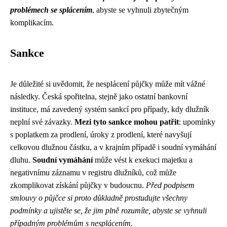
problémech se splácením
, abyste se vyhnuli zbytečným
komplikacím.
Sankce
Je důležité si uvědomit, že nesplácení půjčky může mít vážné
následky. Česká spořitelna, stejně jako ostatní bankovní
instituce, má zavedený systém sankcí pro případy, kdy dlužník
neplní své závazky.
Mezi tyto sankce mohou patřit
: upomínky
s poplatkem za prodlení, úroky z prodlení, které navyšují
celkovou dlužnou částku, a v krajním případě i soudní vymáhání
dluhu.
Soudní vymáhání
může vést k exekuci majetku a
negativnímu záznamu v registru dlužníků, což může
zkomplikovat získání půjčky v budoucnu.
Před podpisem
smlouvy o půjčce si proto důkladně prostudujte všechny
podmínky a ujistěte se, že jim plně rozumíte, abyste se vyhnuli
případným problémům s nesplácením.