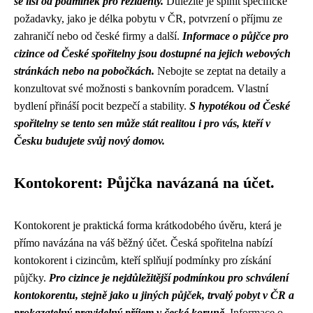
se liší od podmínek pro rezidenty.
Důležité je splnit specifické
požadavky, jako je délka pobytu v ČR, potvrzení o příjmu ze
zahraničí nebo od české firmy a další.
Informace o půjčce pro
cizince od České spořitelny jsou dostupné na jejich webových
stránkách nebo na pobočkách.
Nebojte se zeptat na detaily a
konzultovat své možnosti s bankovním poradcem. Vlastní
bydlení přináší pocit bezpečí a stability.
S hypotékou od České
spořitelny se tento sen může stát realitou i pro vás, kteří v
Česku budujete svůj nový domov.
Kontokorent: Půjčka navázaná na účet.
Kontokorent je praktická forma krátkodobého úvěru, která je
přímo navázána na váš běžný účet. Česká spořitelna nabízí
kontokorent i cizincům, kteří splňují podmínky pro získání
půjčky.
Pro cizince je nejdůležitější podmínkou pro schválení
kontokorentu, stejně jako u jiných půjček, trvalý pobyt v ČR a
prokazatelný pravidelný příjem v české koruně.
Informace o