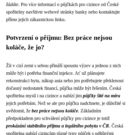
žádáte.
Pro více informací o půjčkách pro cizince od České
spořitelny navštivte webové stránky banky nebo kontaktujte
přímo jejich zákaznickou linku.
Potvrzení o příjmu: Bez práce nejsou
koláče, že jo?
Žít v cizí zemi s sebou přináší spoustu výzev a jednou z nich
může být i potřeba finanční injekce. Ať už plánujete
rekonstrukci bytu, nákup auta nebo jen potřebujete překlenout
dočasný nedostatek financí, půjčka může být řešením. Česká
spořitelna myslí i na cizince a nabízí jim
půjčky šité na míru
jejich potřebám. Než se ale pro půjčku nadchnete, je důležité si
uvědomit, že
bez práce nejsou koláče
. Základním
předpokladem pro schválení půjčky pro cizince je totiž
prokázání stabilního příjmu a legálního pobytu v ČR
. Česká
spořitelna nabízí cizincům různé typy půjček s odlišnými