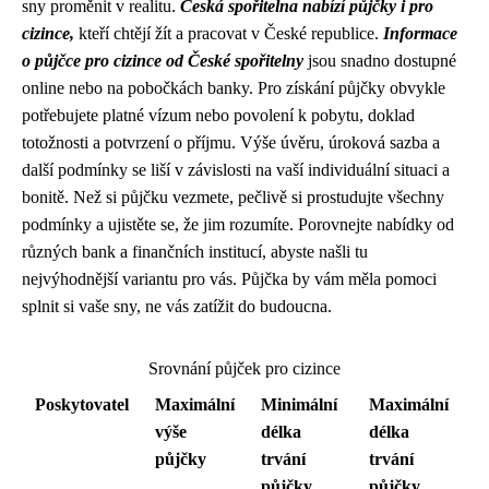
sny proměnit v realitu.
Česká spořitelna nabízí půjčky i pro
cizince,
kteří chtějí žít a pracovat v České republice.
Informace
o půjčce pro cizince od České spořitelny
jsou snadno dostupné
online nebo na pobočkách banky. Pro získání půjčky obvykle
potřebujete platné vízum nebo povolení k pobytu, doklad
totožnosti a potvrzení o příjmu. Výše úvěru, úroková sazba a
další podmínky se liší v závislosti na vaší individuální situaci a
bonitě. Než si půjčku vezmete, pečlivě si prostudujte všechny
podmínky a ujistěte se, že jim rozumíte. Porovnejte nabídky od
různých bank a finančních institucí, abyste našli tu
nejvýhodnější variantu pro vás. Půjčka by vám měla pomoci
splnit si vaše sny, ne vás zatížit do budoucna.
Srovnání půjček pro cizince
Poskytovatel
Maximální
Minimální
Maximální
výše
délka
délka
půjčky
trvání
trvání
půjčky
půjčky