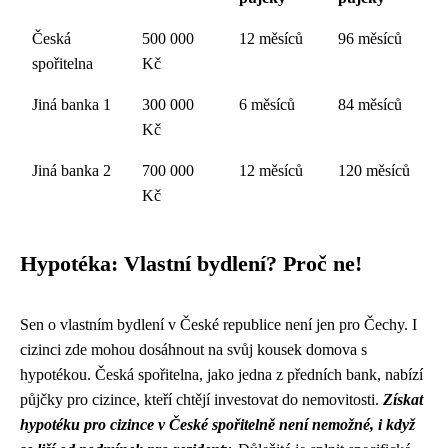
Česká
500 000
12 měsíců
96 měsíců
spořitelna
Kč
Jiná banka 1
300 000
6 měsíců
84 měsíců
Kč
Jiná banka 2
700 000
12 měsíců
120 měsíců
Kč
Hypotéka: Vlastní bydlení? Proč ne!
Sen o vlastním bydlení v České republice není jen pro Čechy. I
cizinci zde mohou dosáhnout na svůj kousek domova s
hypotékou. Česká spořitelna, jako jedna z předních bank, nabízí
půjčky pro cizince, kteří chtějí investovat do nemovitosti.
Získat
hypotéku pro cizince v České spořitelně není nemožné, i když