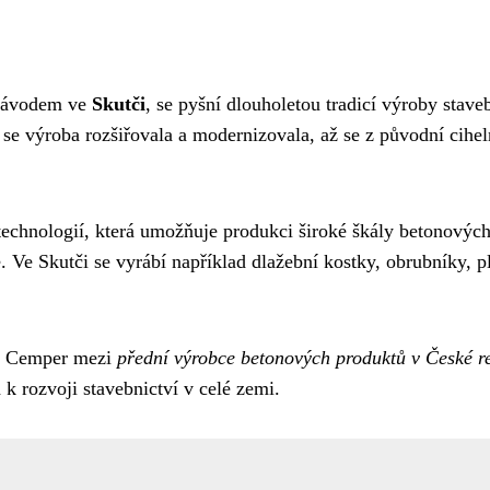
 závodem ve
Skutči
, se pyšní dlouholetou tradicí výroby stav
se výroba rozšiřovala a modernizovala, až se z původní ciheln
echnologií, která umožňuje produkci široké škály betonových
 Ve Skutči se vyrábí například dlažební kostky, obrubníky, p
ří Cemper mezi
přední výrobce betonových produktů v České r
k rozvoji stavebnictví v celé zemi.