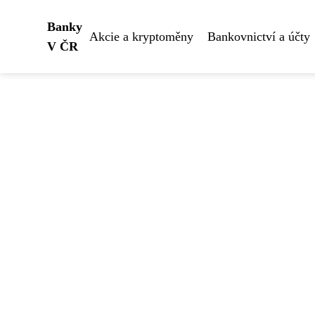
Banky
Akcie a kryptoměny
Bankovnictví a účty
V ČR