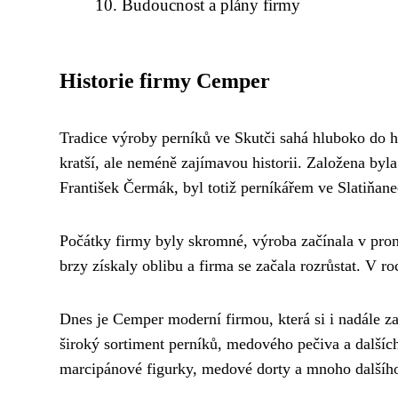
Budoucnost a plány firmy
Historie firmy Cemper
Tradice výroby perníků ve Skutči sahá hluboko do hi
kratší, ale neméně zajímavou historii. Založena byl
František Čermák, byl totiž perníkářem ve Slatiňane
Počátky firmy byly skromné, výroba začínala v pron
brzy získaly oblibu a firma se začala rozrůstat. V r
Dnes je Cemper moderní firmou, která si i nadále z
široký sortiment perníků, medového pečiva a dalších
marcipánové figurky, medové dorty a mnoho dalšíh