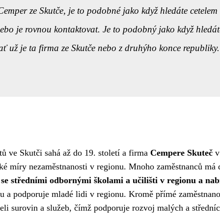
 Cemper ze Skutče, je to podobné jako když hledáte
cetelem
ebo je rovnou kontaktovat. Je to podobný jako když hledáte
ať už je ta firma ze Skutče nebo z druhýho konce republiky.
 ve Skutči sahá až do 19. století a firma
Cempere Skuteč
v
ízké míry nezaměstnanosti v regionu. Mnoho zaměstnanců má dl
e středními odbornými školami a učilišti v regionu a na
ru a podporuje mladé lidi v regionu. Kromě přímé zaměstnan
eli surovin a služeb, čímž podporuje rozvoj malých a střední