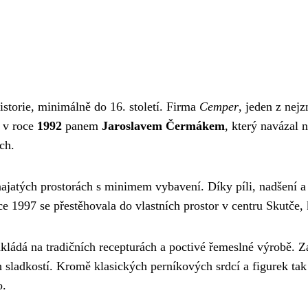
storie, minimálně do 16. století. Firma
Cemper
, jeden z nej
a v roce
1992
panem
Jaroslavem Čermákem
, který navázal 
ch.
ajatých prostorách s minimem vybavení. Díky píli, nadšení 
oce 1997 se přestěhovala do vlastních prostor v centru Skutče, 
akládá na tradičních recepturách a poctivé řemeslné výrobě. 
 sladkostí. Kromě klasických perníkových srdcí a figurek tak 
o.