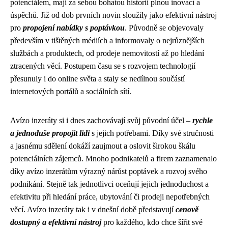
potenciálem, mají za sebou bohatou historii plnou inovací a
úspěchů. Již od dob prvních novin sloužily jako efektivní nástroj
pro
propojení nabídky s poptávkou
. Původně se objevovaly
především v tištěných médiích a informovaly o nejrůznějších
službách a produktech, od prodeje nemovitostí až po hledání
ztracených věcí. Postupem času se s rozvojem technologií
přesunuly i do online světa a staly se nedílnou součástí
internetových portálů a sociálních sítí.
Avízo inzeráty si i dnes zachovávají svůj původní účel –
rychle
a jednoduše propojit lidi
s jejich potřebami. Díky své stručnosti
a jasnému sdělení dokáží zaujmout a oslovit širokou škálu
potenciálních zájemců. Mnoho podnikatelů a firem zaznamenalo
díky avízo inzerátům výrazný nárůst poptávek a rozvoj svého
podnikání. Stejně tak jednotlivci oceňují jejich jednoduchost a
efektivitu při hledání práce, ubytování či prodeji nepotřebných
věcí. Avízo inzeráty tak i v dnešní době představují
cenově
dostupný a efektivní nástroj
pro každého, kdo chce šířit své