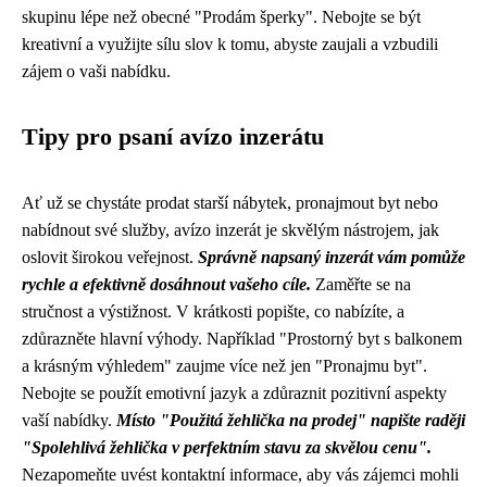
skupinu lépe než obecné "Prodám šperky". Nebojte se být
kreativní a využijte sílu slov k tomu, abyste zaujali a vzbudili
zájem o vaši nabídku.
Tipy pro psaní avízo inzerátu
Ať už se chystáte prodat starší nábytek, pronajmout byt nebo
nabídnout své služby, avízo inzerát je skvělým nástrojem, jak
oslovit širokou veřejnost.
Správně napsaný inzerát vám pomůže
rychle a efektivně dosáhnout vašeho cíle.
Zaměřte se na
stručnost a výstižnost. V krátkosti popište, co nabízíte, a
zdůrazněte hlavní výhody. Například "Prostorný byt s balkonem
a krásným výhledem" zaujme více než jen "Pronajmu byt".
Nebojte se použít emotivní jazyk a zdůraznit pozitivní aspekty
vaší nabídky.
Místo "Použitá žehlička na prodej" napište raději
"Spolehlivá žehlička v perfektním stavu za skvělou cenu".
Nezapomeňte uvést kontaktní informace, aby vás zájemci mohli