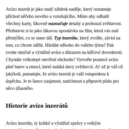
Avízo inzerát je jako malý záblesk naděje, který oznamuje
příchod něčeho nového a vzrušujícího. Místo aby odhalil
všechny karty, šikovně
naznačuje
detaily a probouzí zvědavost.
Představte si to jako lákavou upoutávku na film, která vás nutí
přemýšlet, co se stane dál.
Typ inzerátu
, který zvolíte, závisí na
tom, co chcete sdělit. Hledáte někoho do vašeho týmu? Pak
zvolte stručné a výstižné avízo s důrazem na klíčové dovednosti.
Chystáte velkolepé otevření obchodu? Vytvořte poutavé avízo
plné barev a emocí, které naláká davy zvědavců. Ať už je váš cíl
jakýkoli, pamatujte, že avízo inzerát je vaší vstupenkou k
úspěchu. Je to šance zaujmout, nadchnout a připravit půdu pro
něco úžasného.
Historie avízo inzerátů
Avízo inzeráty, ty krátké a výstižné zprávy s velkým