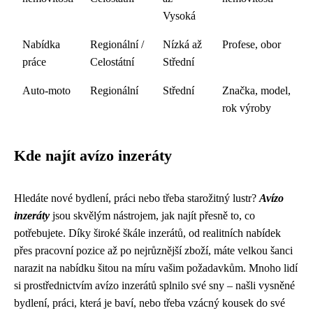
Vysoká
Nabídka
Regionální /
Nízká až
Profese, obor
práce
Celostátní
Střední
Auto-moto
Regionální
Střední
Značka, model,
rok výroby
Kde najít avízo inzeráty
Hledáte nové bydlení, práci nebo třeba starožitný lustr?
Avízo
inzeráty
jsou skvělým nástrojem, jak najít přesně to, co
potřebujete. Díky široké škále inzerátů, od realitních nabídek
přes pracovní pozice až po nejrůznější zboží, máte velkou šanci
narazit na nabídku šitou na míru vašim požadavkům. Mnoho lidí
si prostřednictvím avízo inzerátů splnilo své sny – našli vysněné
bydlení, práci, která je baví, nebo třeba vzácný kousek do své