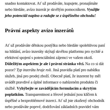
snadno kontaktovat. Ať už prodáváte, kupujete, pronajímáte
nebo hledáte, avízo inzerát je skvělým pomocníkem.
Využijte
jeho potenciál naplno a radujte se z úspěšného obchodu!
Právní aspekty avízo inzerátů
Ať už prodáváte dětskou postýlku nebo hledáte spolehlivou paní
na hlídání, avízo inzeráty skýtají skvělou platformu pro rychlé a
efektivní spojení s potenciálními zájemci ve vašem okolí.
Důležitým aspektem je ale i právní stránka věci.
Na co si dát
pozor?
Typ inzerátu hraje roli.
Jiná pravidla platí pro nabídku
služeb, jiná pro prodej zboží. Obecně platí, že inzerent by měl
uvádět pravdivé a úplné informace o nabízeném produktu či
službě.
Vyhýbejte se zavádějícím formulacím a skrytým
poplatkům.
Transparentnost a férové jednání jsou klíčem k
úspěšné a bezproblémové inzerci. Ať už jste zkušený obchodník
nebo prodáváte poprvé, dodržování základních pravidel vám