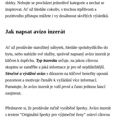
sbírky. Nebojte se procházet jednotlivé kategorie a nechat se
inspirovat. Ať už hledáte cokoliv, s trochou trpělivosti a
pozitivního přístupu můžete i vy dosáhnout skvělých výsledků.
Jak napsat avízo inzerát
Ať už prodáváte starožitný nábytek, hledáte spolubydlícího do
bytu, nebo nabízíte své služby, správně napsaný avízo inzerát je
klíčem k úspěchu.
Typ inzerátu
určuje, na jakou cílovou
skupinu se zaměříte a jaká informace je pro ně nejdůležitější.
Stručné a výstižné avízo
s důrazem na klíčové benefity upoutá
pozornost a motivuje čtenáře k vyžádání více informací.
Pamatujte, že avízo inzerát je vaší první a často jedinou šancí
zaujmout.
Představte si, že prodáváte ručně vyráběné šperky. Avízo inzerát
s textem "Originální šperky pro výjimečné ženy" osloví cílovou