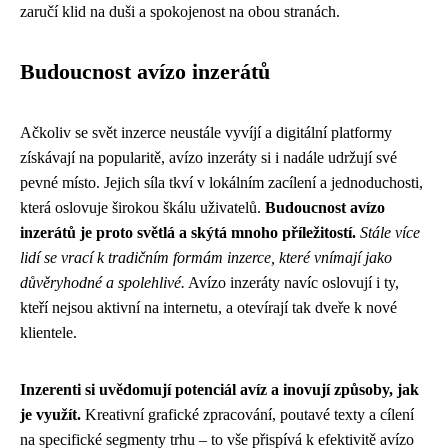
zaručí klid na duši a spokojenost na obou stranách.
Budoucnost avízo inzerátů
Ačkoliv se svět inzerce neustále vyvíjí a digitální platformy
získávají na popularitě, avízo inzeráty si i nadále udržují své
pevné místo. Jejich síla tkví v lokálním zacílení a jednoduchosti,
která oslovuje širokou škálu uživatelů.
Budoucnost avízo
inzerátů je proto světlá a skýtá mnoho příležitostí.
Stále více
lidí se vrací k tradičním formám inzerce, které vnímají jako
důvěryhodné a spolehlivé.
Avízo inzeráty navíc oslovují i ty,
kteří nejsou aktivní na internetu, a otevírají tak dveře k nové
klientele.
Inzerenti si uvědomují potenciál avíz a inovují způsoby, jak
je využít.
Kreativní grafické zpracování, poutavé texty a cílení
na specifické segmenty trhu – to vše přispívá k efektivitě avízo