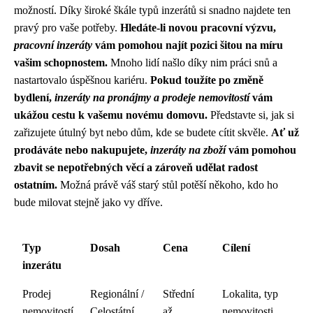
možností. Díky široké škále typů inzerátů si snadno najdete ten
pravý pro vaše potřeby.
Hledáte-li novou pracovní výzvu,
pracovní inzeráty
vám pomohou najít pozici šitou na míru
vašim schopnostem.
Mnoho lidí našlo díky nim práci snů a
nastartovalo úspěšnou kariéru.
Pokud toužíte po změně
bydlení,
inzeráty na pronájmy a prodeje nemovitostí
vám
ukážou cestu k vašemu novému domovu.
Představte si, jak si
zařizujete útulný byt nebo dům, kde se budete cítit skvěle.
Ať už
prodáváte nebo nakupujete,
inzeráty na zboží
vám pomohou
zbavit se nepotřebných věcí a zároveň udělat radost
ostatním.
Možná právě váš starý stůl potěší někoho, kdo ho
bude milovat stejně jako vy dříve.
Typ
Dosah
Cena
Cílení
inzerátu
Prodej
Regionální /
Střední
Lokalita, typ
nemovitostí
Celostátní
až
nemovitosti