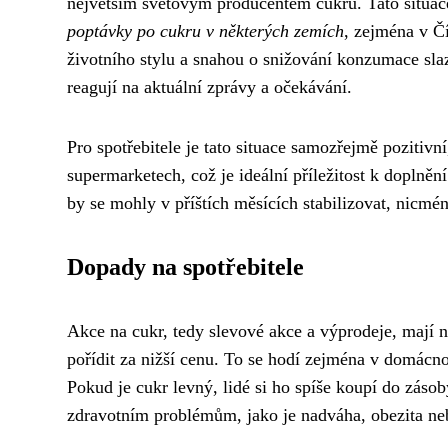
největším světovým producentem cukru. Tato situace
poptávky po cukru v některých zemích
, zejména v Čí
životního stylu a snahou o snižování konzumace slaz
reagují na aktuální zprávy a očekávání.
Pro spotřebitele je tato situace samozřejmě pozitivn
supermarketech, což je ideální příležitost k doplně
by se mohly v příštích měsících stabilizovat, nicméně
Dopady na spotřebitele
Akce na cukr, tedy slevové akce a výprodeje, mají n
pořídit za nižší cenu. To se hodí zejména v domácn
Pokud je cukr levný, lidé si ho spíše koupí do zásob
zdravotním problémům, jako je nadváha, obezita ne