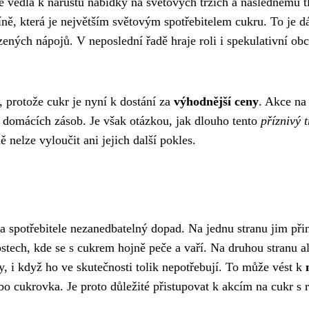
 vedla k nárůstu nabídky na světových trzích a následnému t
ně, která je největším světovým spotřebitelem cukru. To je d
ených nápojů. V neposlední řadě hraje roli i spekulativní ob
í, protože cukr je nyní k dostání za
výhodnější ceny
. Akce na
ní domácích zásob. Je však otázkou, jak dlouho tento
příznivý 
 nelze vyloučit ani jejich další pokles.
a spotřebitele nezanedbatelný dopad. Na jednu stranu jim při
ostech, kde se s cukrem hojně peče a vaří. Na druhou stranu 
y, i když ho ve skutečnosti tolik nepotřebují. To může vést k
bo cukrovka. Je proto důležité přistupovat k akcím na cukr 