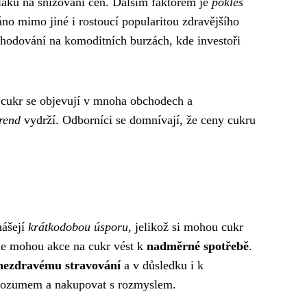
laku na snižování cen. Dalším faktorem je
pokles
áno mimo jiné i rostoucí popularitou zdravějšího
chodování na komoditních burzách, kde investoři
 cukr se objevují v mnoha obchodech a
trend
vydrží. Odborníci se domnívají, že ceny cukru
nášejí
krátkodobou úsporu
, jelikož si mohou cukr
ale mohou akce na cukr vést k
nadměrné spotřebě
.
nezdravému stravování
a v důsledku i k
s rozumem a nakupovat s rozmyslem.