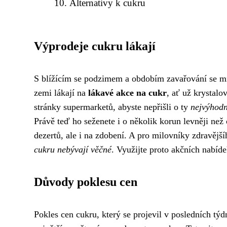
Alternativy k cukru
Výprodeje cukru lákají
S blížícím se podzimem a obdobím zavařování se mno
zemi lákají na
lákavé akce na cukr
, ať už krystalo
stránky supermarketů, abyste nepřišli o ty
nejvýhodn
Právě teď ho seženete i o několik korun levněji než
dezertů, ale i na zdobení. A pro milovníky zdravějš
cukru nebývají věčné
. Využijte proto akčních nabíd
Důvody poklesu cen
Pokles cen cukru, který se projevil v posledních t