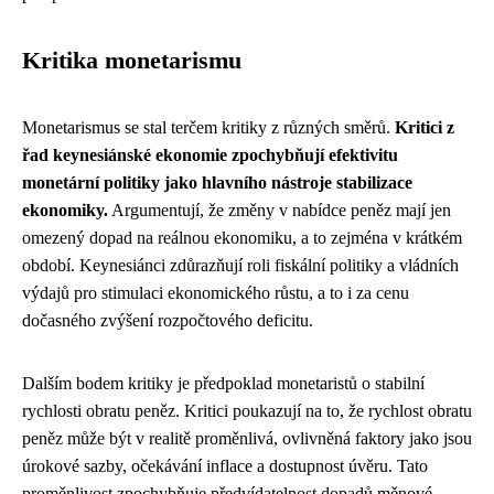
Kritika monetarismu
Monetarismus se stal terčem kritiky z různých směrů.
Kritici z
řad keynesiánské ekonomie zpochybňují efektivitu
monetární politiky jako hlavního nástroje stabilizace
ekonomiky.
Argumentují, že změny v nabídce peněz mají jen
omezený dopad na reálnou ekonomiku, a to zejména v krátkém
období. Keynesiánci zdůrazňují roli fiskální politiky a vládních
výdajů pro stimulaci ekonomického růstu, a to i za cenu
dočasného zvýšení rozpočtového deficitu.
Dalším bodem kritiky je předpoklad monetaristů o stabilní
rychlosti obratu peněz. Kritici poukazují na to, že rychlost obratu
peněz může být v realitě proměnlivá, ovlivněná faktory jako jsou
úrokové sazby, očekávání inflace a dostupnost úvěru. Tato
proměnlivost zpochybňuje předvídatelnost dopadů měnové