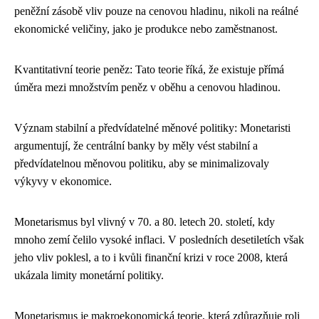
peněžní zásobě vliv pouze na cenovou hladinu, nikoli na reálné
ekonomické veličiny, jako je produkce nebo zaměstnanost.
Kvantitativní teorie peněz: Tato teorie říká, že existuje přímá
úměra mezi množstvím peněz v oběhu a cenovou hladinou.
Význam stabilní a předvídatelné měnové politiky: Monetaristi
argumentují, že centrální banky by měly vést stabilní a
předvídatelnou měnovou politiku, aby se minimalizovaly
výkyvy v ekonomice.
Monetarismus byl vlivný v 70. a 80. letech 20. století, kdy
mnoho zemí čelilo vysoké inflaci. V posledních desetiletích však
jeho vliv poklesl, a to i kvůli finanční krizi v roce 2008, která
ukázala limity monetární politiky.
Monetarismus je makroekonomická teorie, která zdůrazňuje roli