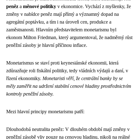
peněz
a
měnové politiky
v ekonomice. Vychází z myšlenky, že
změny v nabídce peněz mají přímý a významný dopad na
agregátní poptávku, a tím i na úroveň cen, produkce a
zaměstnanosti. Hlavním představitelem monetarismu byl
ekonom Milton Friedman, který argumentoval, že nadměrný růst
peněžní zásoby je hlavní příčinou inflace.
Monetarismus se staví proti keynesiánské ekonomii, která
zdůrazňuje roli fiskální politiky, tedy vládních výdajů a daní, v
řízení ekonomiky.
Monetaristi věří, že centrální banky by se
měly zaměřit na udržení stabilní cenové hladiny prostřednictvím
kontroly peněžní zásoby.
Mezi hlavní principy monetarismu patří:
Dlouhodobá neutralita peněz: V dlouhém období mají změny v
peněžní zásobě vliv pouze na cenovou hladinu, nikoli na reálné