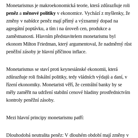
Monetarismus je makroekonomická teorie, která zdůrazňuje roli
peněz
a
měnové politiky
v ekonomice. Vychází z myšlenky, že
změny v nabídce peněz mají přímý a významný dopad na
agregátní poptávku, a tím i na úroveň cen, produkce a
zaměstnanosti. Hlavním představitelem monetarismu byl
ekonom Milton Friedman, který argumentoval, že nadměrný růst
peněžní zásoby je hlavní příčinou inflace.
Monetarismus se staví proti keynesiánské ekonomii, která
zdůrazňuje roli fiskální politiky, tedy vládních výdajů a daní, v
řízení ekonomiky. Monetaristi věří, že centrální banky by se
měly zaměřit na udržení stabilní cenové hladiny prostřednictvím
kontroly peněžní zásoby.
Mezi hlavní principy monetarismu patří:
Dlouhodobá neutralita peněz: V dlouhém období mají změny v