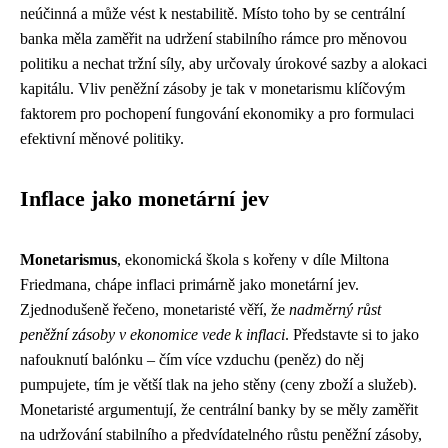
neúčinná a může vést k nestabilitě. Místo toho by se centrální
banka měla zaměřit na udržení stabilního rámce pro měnovou
politiku a nechat tržní síly, aby určovaly úrokové sazby a alokaci
kapitálu. Vliv peněžní zásoby je tak v monetarismu klíčovým
faktorem pro pochopení fungování ekonomiky a pro formulaci
efektivní měnové politiky.
Inflace jako monetární jev
Monetarismus
, ekonomická škola s kořeny v díle Miltona
Friedmana, chápe inflaci primárně jako monetární jev.
Zjednodušeně řečeno, monetaristé věří, že
nadměrný růst
peněžní zásoby v ekonomice vede k inflaci
. Představte si to jako
nafouknutí balónku – čím více vzduchu (peněz) do něj
pumpujete, tím je větší tlak na jeho stěny (ceny zboží a služeb).
Monetaristé argumentují, že centrální banky by se měly zaměřit
na udržování stabilního a předvídatelného růstu peněžní zásoby,