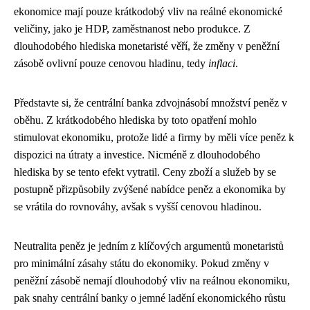
ekonomice mají pouze krátkodobý vliv na reálné ekonomické
veličiny, jako je HDP, zaměstnanost nebo produkce. Z
dlouhodobého hlediska monetaristé věří, že změny v peněžní
zásobě ovlivní pouze cenovou hladinu, tedy
inflaci
.
Představte si, že centrální banka zdvojnásobí množství peněz v
oběhu. Z krátkodobého hlediska by toto opatření mohlo
stimulovat ekonomiku, protože lidé a firmy by měli více peněz k
dispozici na útraty a investice. Nicméně z dlouhodobého
hlediska by se tento efekt vytratil. Ceny zboží a služeb by se
postupně přizpůsobily zvýšené nabídce peněz a ekonomika by
se vrátila do rovnováhy, avšak s vyšší cenovou hladinou.
Neutralita peněz je jedním z klíčových argumentů monetaristů
pro minimální zásahy státu do ekonomiky. Pokud změny v
peněžní zásobě nemají dlouhodobý vliv na reálnou ekonomiku,
pak snahy centrální banky o jemné ladění ekonomického růstu