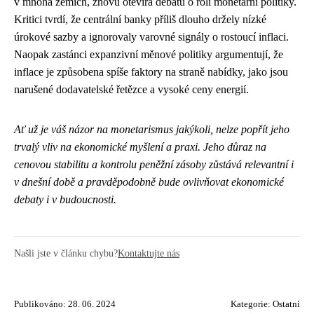
v mnoha zemích, znovu otevírá debatu o roli monetární politiky.
Kritici tvrdí, že centrální banky příliš dlouho držely nízké
úrokové sazby a ignorovaly varovné signály o rostoucí inflaci.
Naopak zastánci expanzivní měnové politiky argumentují, že
inflace je způsobena spíše faktory na straně nabídky, jako jsou
narušené dodavatelské řetězce a vysoké ceny energií.
Ať už je váš názor na monetarismus jakýkoli, nelze popřít jeho
trvalý vliv na ekonomické myšlení a praxi. Jeho důraz na
cenovou stabilitu a kontrolu peněžní zásoby zůstává relevantní i
v dnešní době a pravděpodobně bude ovlivňovat ekonomické
debaty i v budoucnosti.
Našli jste v článku chybu?
Kontaktujte nás
Publikováno: 28. 06. 2024
Kategorie:
Ostatní