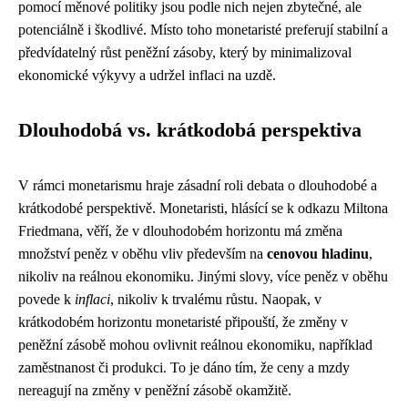
pomocí měnové politiky jsou podle nich nejen zbytečné, ale
potenciálně i škodlivé. Místo toho monetaristé preferují stabilní a
předvídatelný růst peněžní zásoby, který by minimalizoval
ekonomické výkyvy a udržel inflaci na uzdě.
Dlouhodobá vs. krátkodobá perspektiva
V rámci monetarismu hraje zásadní roli debata o dlouhodobé a
krátkodobé perspektivě. Monetaristi, hlásící se k odkazu Miltona
Friedmana, věří, že v dlouhodobém horizontu má změna
množství peněz v oběhu vliv především na
cenovou hladinu
,
nikoliv na reálnou ekonomiku. Jinými slovy, více peněz v oběhu
povede k
inflaci
, nikoliv k trvalému růstu. Naopak, v
krátkodobém horizontu monetaristé připouští, že změny v
peněžní zásobě mohou ovlivnit reálnou ekonomiku, například
zaměstnanost či produkci. To je dáno tím, že ceny a mzdy
nereagují na změny v peněžní zásobě okamžitě.