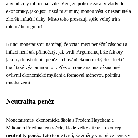
aby udržely inflaci na uzdě. Věří, že přílišné zásahy vlády do
ekonomiky, jako jsou fiskální stimuly, mohou vést k nestabilitě a
zhoršit inflační tlaky. Místo toho prosazují spíše volný trh s
minimální regulací.
Kritici monetarismu namítají, že vztah mezi peněžní zásobou a
inflací není tak přímočarý, jak tvrdí. Argumentují, že faktory
jako rychlost obratu peněz a chování ekonomických subjektů
hrají také významnou roli. Přesto monetarismus významně
ovlivnil ekonomické myšlení a formoval měnovou politiku
mnoha zemí.
Neutralita peněz
Monetarismus, ekonomická škola s Fredem Hayekem a
Miltonem Friedmanem v čele, klade velký důraz na koncept
neutrality peněz
. Tato teorie tvrdí, že změny v nabídce peněz v