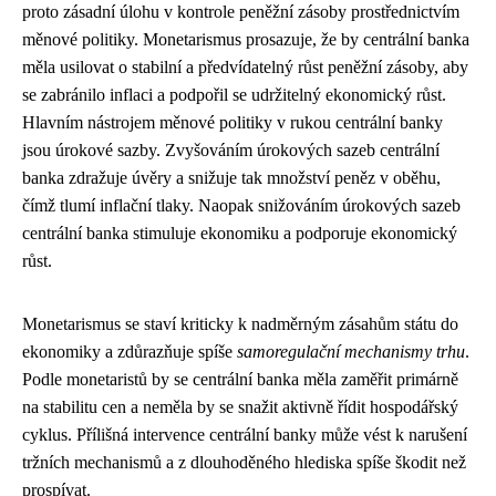
proto zásadní úlohu v kontrole peněžní zásoby prostřednictvím
měnové politiky. Monetarismus prosazuje, že by centrální banka
měla usilovat o stabilní a předvídatelný růst peněžní zásoby, aby
se zabránilo inflaci a podpořil se udržitelný ekonomický růst.
Hlavním nástrojem měnové politiky v rukou centrální banky
jsou úrokové sazby. Zvyšováním úrokových sazeb centrální
banka zdražuje úvěry a snižuje tak množství peněz v oběhu,
čímž tlumí inflační tlaky. Naopak snižováním úrokových sazeb
centrální banka stimuluje ekonomiku a podporuje ekonomický
růst.
Monetarismus se staví kriticky k nadměrným zásahům státu do
ekonomiky a zdůrazňuje spíše
samoregulační mechanismy trhu
.
Podle monetaristů by se centrální banka měla zaměřit primárně
na stabilitu cen a neměla by se snažit aktivně řídit hospodářský
cyklus. Přílišná intervence centrální banky může vést k narušení
tržních mechanismů a z dlouhoděného hlediska spíše škodit než
prospívat.