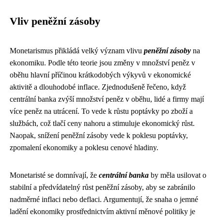
Vliv peněžní zásoby
Monetarismus přikládá velký význam vlivu
peněžní zásoby
na
ekonomiku. Podle této teorie jsou změny v množství peněz v
oběhu hlavní příčinou krátkodobých výkyvů v ekonomické
aktivitě a dlouhodobé inflace. Zjednodušeně řečeno, když
centrální banka zvýší množství peněz v oběhu, lidé a firmy mají
více peněz na utrácení. To vede k růstu poptávky po zboží a
službách, což tlačí ceny nahoru a stimuluje ekonomický růst.
Naopak, snížení peněžní zásoby vede k poklesu poptávky,
zpomalení ekonomiky a poklesu cenové hladiny.
Monetaristé se domnívají, že
centrální banka
by měla usilovat o
stabilní a předvídatelný růst peněžní zásoby, aby se zabránilo
nadměrné inflaci nebo deflaci. Argumentují, že snaha o jemné
ladění ekonomiky prostřednictvím aktivní měnové politiky je