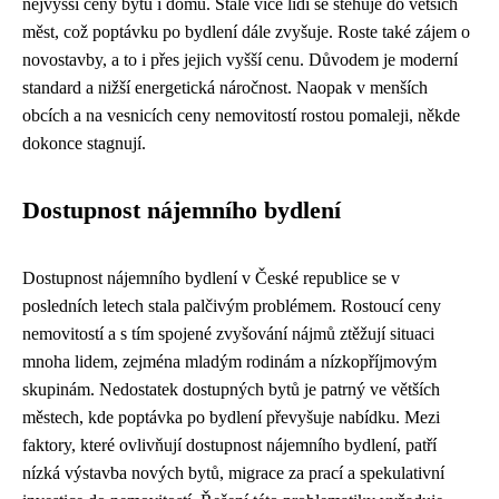
nejvyšší ceny bytů i domů. Stále více lidí se stěhuje do větších
měst, což poptávku po bydlení dále zvyšuje. Roste také zájem o
novostavby, a to i přes jejich vyšší cenu. Důvodem je moderní
standard a nižší energetická náročnost. Naopak v menších
obcích a na vesnicích ceny nemovitostí rostou pomaleji, někde
dokonce stagnují.
Dostupnost nájemního bydlení
Dostupnost nájemního bydlení v České republice se v
posledních letech stala palčivým problémem. Rostoucí ceny
nemovitostí a s tím spojené zvyšování nájmů ztěžují situaci
mnoha lidem, zejména mladým rodinám a nízkopříjmovým
skupinám. Nedostatek dostupných bytů je patrný ve větších
městech, kde poptávka po bydlení převyšuje nabídku. Mezi
faktory, které ovlivňují dostupnost nájemního bydlení, patří
nízká výstavba nových bytů, migrace za prací a spekulativní