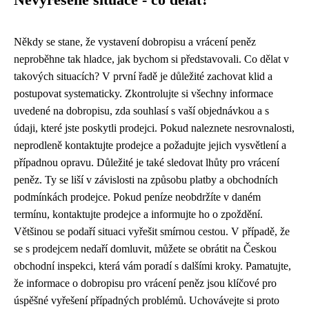
Někdy se stane, že vystavení dobropisu a vrácení peněz
neproběhne tak hladce, jak bychom si představovali. Co dělat v
takových situacích? V první řadě je důležité zachovat klid a
postupovat systematicky. Zkontrolujte si všechny informace
uvedené na dobropisu, zda souhlasí s vaší objednávkou a s
údaji, které jste poskytli prodejci. Pokud naleznete nesrovnalosti,
neprodleně kontaktujte prodejce a požadujte jejich vysvětlení a
případnou opravu. Důležité je také sledovat lhůty pro vrácení
peněz. Ty se liší v závislosti na způsobu platby a obchodních
podmínkách prodejce. Pokud peníze neobdržíte v daném
termínu, kontaktujte prodejce a informujte ho o zpoždění.
Většinou se podaří situaci vyřešit smírnou cestou. V případě, že
se s prodejcem nedaří domluvit, můžete se obrátit na Českou
obchodní inspekci, která vám poradí s dalšími kroky. Pamatujte,
že informace o dobropisu pro vrácení peněz jsou klíčové pro
úspěšné vyřešení případných problémů. Uchovávejte si proto