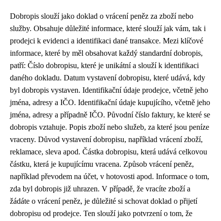
Dobropis slouží jako doklad o vrácení peněz za zboží nebo
služby. Obsahuje důležité informace, které slouží jak vám, tak i
prodejci k evidenci a identifikaci dané transakce. Mezi klíčové
informace, které by měl obsahovat každý standardní dobropis,
patří: Číslo dobropisu, které je unikátní a slouží k identifikaci
daného dokladu. Datum vystavení dobropisu, které udává, kdy
byl dobropis vystaven. Identifikační údaje prodejce, včetně jeho
jména, adresy a IČO. Identifikační údaje kupujícího, včetně jeho
jména, adresy a případně IČO. Původní číslo faktury, ke které se
dobropis vztahuje. Popis zboží nebo služeb, za které jsou peníze
vraceny. Důvod vystavení dobropisu, například vrácení zboží,
reklamace, sleva apod. Částka dobropisu, která udává celkovou
částku, která je kupujícímu vracena. Způsob vrácení peněz,
například převodem na účet, v hotovosti apod. Informace o tom,
zda byl dobropis již uhrazen. V případě, že vracíte zboží a
žádáte o vrácení peněz, je důležité si schovat doklad o přijetí
dobropisu od prodejce. Ten slouží jako potvrzení o tom, že