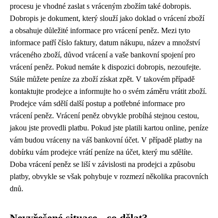
procesu je vhodné zaslat s vráceným zbožím také dobropis.
Dobropis je dokument, který slouží jako doklad o vrácení zboží
a obsahuje důležité informace pro vrácení peněz. Mezi tyto
informace patří číslo faktury, datum nákupu, název a množství
vráceného zboží, důvod vrácení a vaše bankovní spojení pro
vrácení peněz. Pokud nemáte k dispozici dobropis, nezoufejte.
Stále můžete peníze za zboží získat zpět. V takovém případě
kontaktujte prodejce a informujte ho o svém záměru vrátit zboží.
Prodejce vám sdělí další postup a potřebné informace pro
vrácení peněz. Vrácení peněz obvykle probíhá stejnou cestou,
jakou jste provedli platbu. Pokud jste platili kartou online, peníze
vám budou vráceny na váš bankovní účet. V případě platby na
dobírku vám prodejce vrátí peníze na účet, který mu sdělíte.
Doba vrácení peněz se liší v závislosti na prodejci a způsobu
platby, obvykle se však pohybuje v rozmezí několika pracovních
dnů.
Nevyřešené situace - co dělat?